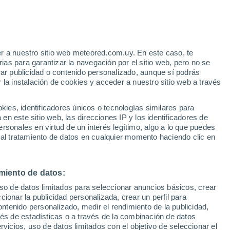
e
r a nuestro sitio web meteored.com.uy. En este caso, te
:
44%
as para garantizar la navegación por el sitio web, pero no se
rar publicidad o contenido personalizado, aunque sí podrás
 la instalación de cookies y acceder a nuestro sitio web a través
es, identificadores únicos o tecnologías similares para
edes
n este sitio web, las direcciones IP y los identificadores de
rsonales en virtud de un interés legítimo, algo a lo que puedes
Radar de lluvia
Satélites
Modelos
 al tratamiento de datos en cualquier momento haciendo clic en
miento de datos:
omingo
Lunes
Martes
Miércoles
uso de datos limitados para seleccionar anuncios básicos, crear
9 Ago
10 Ago
11 Ago
12 Ago
ccionar la publicidad personalizada, crear un perfil para
ontenido personalizado, medir el rendimiento de la publicidad,
vés de estadísticas o a través de la combinación de datos
rvicios, uso de datos limitados con el objetivo de seleccionar el
80%
90%
40%