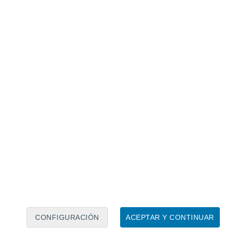
Calendario lunar
Lun
Mar
Mié
Jue
Vie
Sáb
Dom
6
7
8
9
10
11
12
13
14
15
16
17
18
19
CONFIGURACIÓN
ACEPTAR Y CONTINUAR