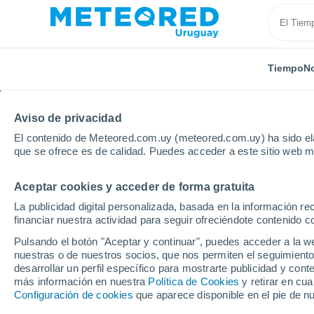
Tiempo
No
Aviso de privacidad
El contenido de Meteored.com.uy (meteored.com.uy) ha sido ela
que se ofrece es de calidad. Puedes acceder a este sitio web m
Aceptar cookies y acceder de forma gratuita
Inicio
Bolivia
El Beni
Trinidad
La publicidad digital personalizada, basada en la información r
financiar nuestra actividad para seguir ofreciéndote contenido c
Tiempo en Trinidad (Bol
Pulsando el botón "Aceptar y continuar", puedes acceder a la w
nuestras o de nuestros socios, que nos permiten el seguimiento
05:53
Jueves
desarrollar un perfil específico para mostrarte publicidad y co
más información en nuestra
Política de Cookies
y retirar en cu
Configuración de cookies
que aparece disponible en el pie de n
Cielo despejado