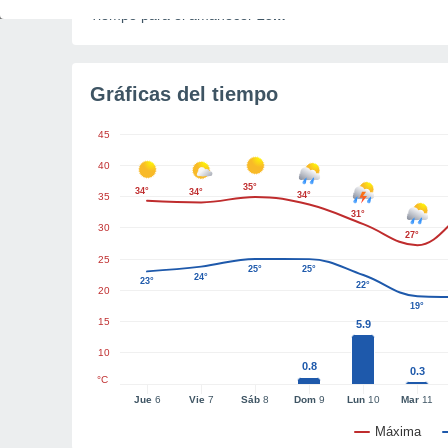
Tiempo para el amanecer
25m
Gráficas del tiempo
45
40
35°
34°
34°
34°
35
31°
30
27°
25
25°
25°
24°
23°
22°
20
19°
15
5.9
10
0.8
0.3
°C
Jue
6
Vie
7
Sáb
8
Dom
9
Lun
10
Mar
11
Máxima