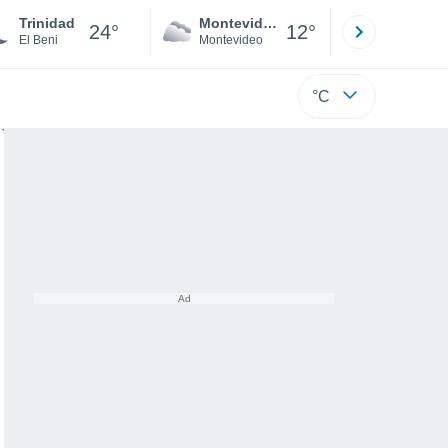
Trinidad
Montevideo
Maldonad
24°
12°
El Beni
Montevideo
Maldonado
°C