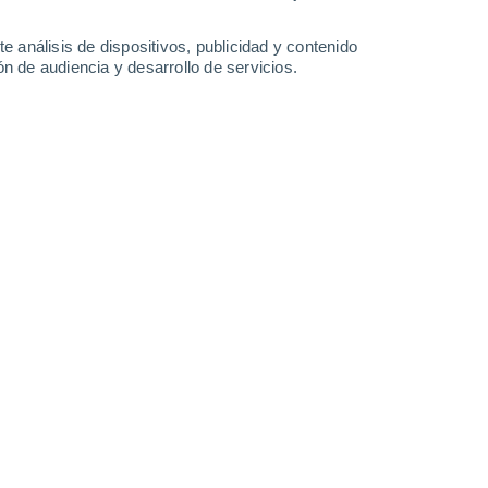
0.8 mm
5.9 mm
0.3 mm
34°
/
25°
31°
/
22°
27°
/
19°
33°
/
19°
e análisis de dispositivos, publicidad y contenido
n de audiencia y desarrollo de servicios.
-
45
km/h
13
-
36
km/h
15
-
30
km/h
7
-
18
km/h
Noroeste
0 Bajo
9
-
16 km/h
FPS:
no
Noroeste
0 Bajo
9
-
16 km/h
FPS:
no
Noroeste
1 Bajo
8
-
17 km/h
FPS:
no
Noroeste
2 Bajo
10
-
23 km/h
FPS:
no