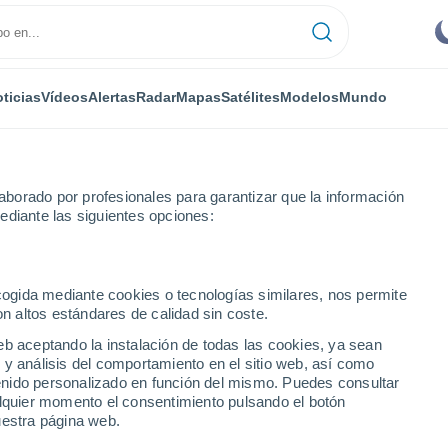
ticias
Vídeos
Alertas
Radar
Mapas
Satélites
Modelos
Mundo
borado por profesionales para garantizar que la información
ediante las siguientes opciones:
ecogida mediante cookies o tecnologías similares, nos permite
on altos estándares de calidad sin coste.
ivia)
eb aceptando la instalación de todas las cookies, ya sean
 y análisis del comportamiento en el sitio web, así como
...
ntenido personalizado en función del mismo. Puedes consultar
alquier momento el consentimiento pulsando el botón
Por hora
uestra página web.
Calor Húmedo Sofocante en las
próximas horas