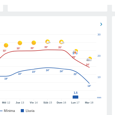
30
35°
35°
35°
35°
33°
20
29°
24°
24°
24°
23°
22°
22°
10
19°
14°
1.5
mm
Mié
12
Jue
13
Vie
14
Sáb
15
Dom
16
Lun
17
Mar
18
Mínima
Lluvia