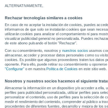
24°
ALTERNATIVAMENTE,
Rechazar tecnologías similares a cookies
Menguant
En caso de no aceptar la instalación de cookies, puedes accede
Iluminada
Sensación de 23°
informamos de que solo se instalarán cookies que sean necesari
utilizarán cookies para analizar el comportamiento ni para most
visualizar publicidad general no personalizada. Puedes rechazar
de este abono pulsando el botón "Rechazar".
Ocio
Amantes de las emociones fuertes: estas
Con su consentimiento, nosotros y
nuestros socios
usamos cooki
actividades mundiales están hechas para ust
almacenar, acceder y procesar datos personales como su visita e
cookies. Es posible que algunos proveedores traten tus datos pe
Tiempo 1 - 7 días
Actualidad
Mapa de temperatura
oponerte. Para ello, puede retirar su consentimiento u oponerse
"Configurar"
o en nuestra
Política de Cookies
en este sitio web.
Nosotros y nuestros socios hacemos el siguiente trata
Mañana
Sábado
D
Hoy
Almacenar la información en un dispositivo y/o acceder a ella, 
7 Ago
8 Ago
6 Ago
perfiles para publicidad personalizada, utilizar perfiles para sele
personalizar el contenido, uso de perfiles para la selección de c
medir el rendimiento del contenido, comprender al público a tra
procedentes de diferentes fuentes, desarrollo y mejora de los se