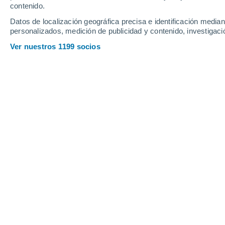
17°
17
contenido.
10°
10
Piriapolis
Capitán
Datos de localización geográfica precisa e identificación mediant
Corbeta
personalizados, medición de publicidad y contenido, investigació
Ver nuestros 1199 socios