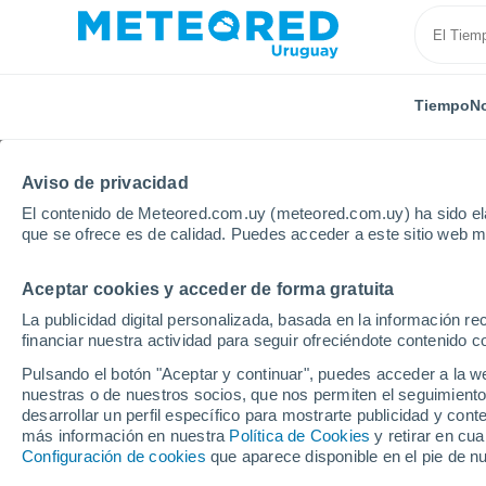
Tiempo
No
Aviso de privacidad
El contenido de Meteored.com.uy (meteored.com.uy) ha sido ela
que se ofrece es de calidad. Puedes acceder a este sitio web m
Aceptar cookies y acceder de forma gratuita
Inicio
Departamento de Maldonado
La publicidad digital personalizada, basada en la información r
financiar nuestra actividad para seguir ofreciéndote contenido c
Tiempo en el Departa
Pulsando el botón "Aceptar y continuar", puedes acceder a la w
nuestras o de nuestros socios, que nos permiten el seguimiento
desarrollar un perfil específico para mostrarte publicidad y co
Hoy, 6 agosto
Todo el día
Símbolo
más información en nuestra
Política de Cookies
y retirar en cu
Configuración de cookies
que aparece disponible en el pie de n