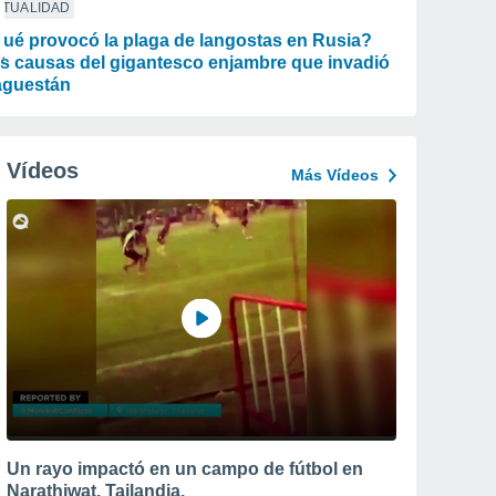
CTUALIDAD
ué provocó la plaga de langostas en Rusia?
s causas del gigantesco enjambre que invadió
guestán
Vídeos
Más Vídeos
Un rayo impactó en un campo de fútbol en
Narathiwat, Tailandia.