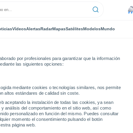
ticias
Vídeos
Alertas
Radar
Mapas
Satélites
Modelos
Mundo
borado por profesionales para garantizar que la información
ediante las siguientes opciones:
ecogida mediante cookies o tecnologías similares, nos permite
on altos estándares de calidad sin coste.
mento de Maldonado
eb aceptando la instalación de todas las cookies, ya sean
 y análisis del comportamiento en el sitio web, así como
ntenido personalizado en función del mismo. Puedes consultar
alquier momento el consentimiento pulsando el botón
uestra página web.