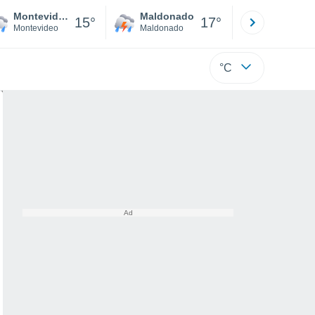
Montevideo
Maldonado
Paysandú
15°
17°
Montevideo
Maldonado
Paysandú
°C