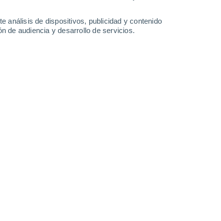
°
Faro José
°
17°
Ignacio
10°
e análisis de dispositivos, publicidad y contenido
Balneario
17°
n de audiencia y desarrollo de servicios.
Buenos
10°
Aires
Punta del
Leaflet
|
©
OpenStreetMap
|
ECMWF
by © Meteored
Este