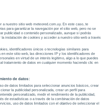
r a nuestro sitio web meteored.com.uy. En este caso, te
as para garantizar la navegación por el sitio web, pero no se
rar publicidad o contenido personalizado, aunque sí podrás
 la instalación de cookies y acceder a nuestro sitio web a través
es, identificadores únicos o tecnologías similares para
n este sitio web, las direcciones IP y los identificadores de
rsonales en virtud de un interés legítimo, algo a lo que puedes
 al tratamiento de datos en cualquier momento haciendo clic en
miento de datos:
uso de datos limitados para seleccionar anuncios básicos, crear
ccionar la publicidad personalizada, crear un perfil para
18°
ontenido personalizado, medir el rendimiento de la publicidad,
9°
vés de estadísticas o a través de la combinación de datos
San Carlos
17°
rvicios, uso de datos limitados con el objetivo de seleccionar el
10°