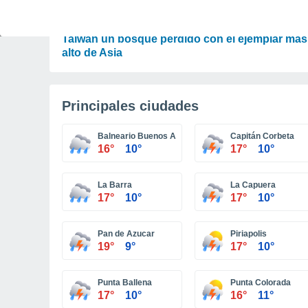
PLANTAS
"El árbol que casi toca la luna": encuentran en
Taiwán un bosque perdido con el ejemplar más
alto de Asia
Principales ciudades
Balneario Buenos Aires
Capitán Corbeta
16°
10°
17°
10°
La Barra
La Capuera
17°
10°
17°
10°
Pan de Azucar
Piriapolis
19°
9°
17°
10°
Punta Ballena
Punta Colorada
17°
10°
16°
11°