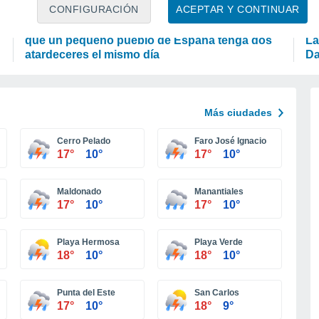
ASTRONOMÍA
A
CONFIGURACIÓN
ACEPTAR Y CONTINUAR
Un fenómeno astronómico único provocará
¿Q
que un pequeño pueblo de España tenga dos
La
atardeceres el mismo día
Da
Más ciudades
Cerro Pelado
Faro José Ignacio
17°
10°
17°
10°
Maldonado
Manantiales
17°
10°
17°
10°
Playa Hermosa
Playa Verde
18°
10°
18°
10°
Punta del Este
San Carlos
17°
10°
18°
9°