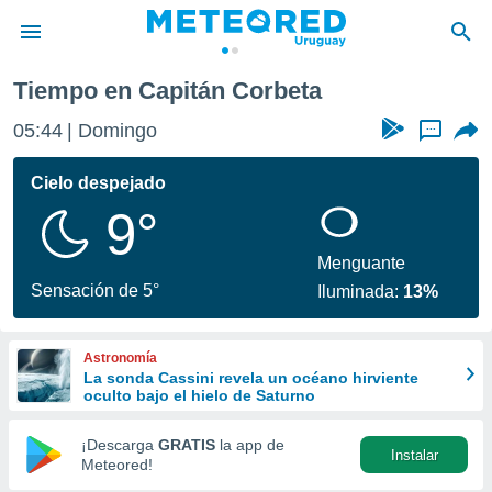
Tiempo en Capitán Corbeta
privacidad
05:44
Domingo
...
o de
om.uy
com.uy) ha
Cielo despejado
ado por
9°
es para
ue la
 que se
Menguante
e calidad.
Sensación de 5°
Iluminada:
13%
eder a este
ediante las
opciones:
Astronomía
La sonda Cassini revela un océano hirviente
ookies y
oculto bajo el hielo de Saturno
e forma
¡Descarga
GRATIS
la app de
Instalar
d digital
Meteored!
ada, basada