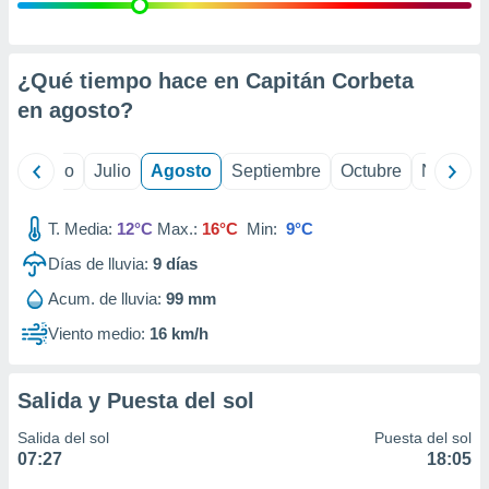
ados con el
 seleccionar
o.
calización
¿Qué tiempo hace en Capitán Corbeta
precisa e
en
agosto
?
ión mediante
, publicidad
yo
Junio
Julio
Agosto
Septiembre
Octubre
Noviemb
dos,
 publicidad
T. Media:
12°C
Max.:
16°C
Min:
9°C
,
Días de lluvia:
9
días
ón de
 desarrollo
Acum. de lluvia:
99 mm
s.
Viento medio:
16 km/h
tros 1199
ios
Salida y Puesta del sol
Salida del sol
Puesta del sol
07:27
18:05