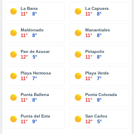
La Barra
La Capuera
11°
8°
11°
8°
Maldonado
Manantiales
11°
8°
11°
8°
Pan de Azucar
Piriapolis
12°
5°
11°
8°
Playa Hermosa
Playa Verde
11°
7°
11°
7°
Punta Ballena
Punta Colorada
11°
8°
11°
9°
Punta del Este
San Carlos
11°
9°
12°
5°