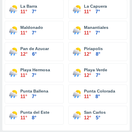
La Barra
La Capuera
11°
7°
11°
7°
Maldonado
Manantiales
11°
7°
11°
7°
Pan de Azucar
Piriapolis
12°
6°
12°
8°
Playa Hermosa
Playa Verde
11°
7°
12°
7°
Punta Ballena
Punta Colorada
11°
7°
11°
8°
Punta del Este
San Carlos
11°
8°
12°
5°