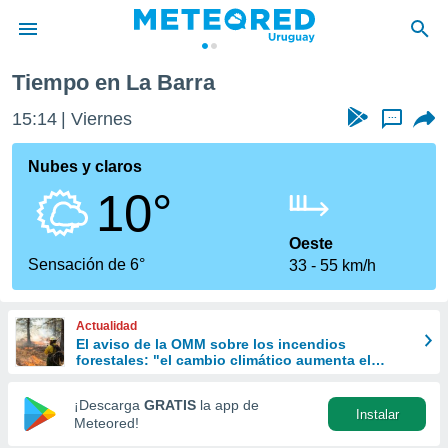
Tiempo en La Barra
privacidad
15:14
Viernes
...
o de
om.uy
com.uy) ha
Nubes y claros
ado por
10°
es para
ue la
 que se
Oeste
e calidad.
Sensación de 6°
33
55 km/h
eder a este
ediante las
opciones:
Actualidad
El aviso de la OMM sobre los incendios
ookies y
forestales: "el cambio climático aumenta el
e forma
riesgo, pero no es el único culpable
¡Descarga
GRATIS
la app de
Instalar
d digital
Meteored!
ada, basada