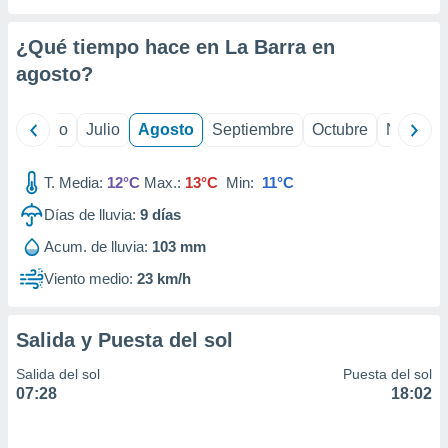
ados con el
 seleccionar
o.
¿Qué tiempo hace en La Barra en
calización
agosto
?
precisa e
ión mediante
yo
Junio
Julio
Agosto
Septiembre
Octubre
Noviemb
, publicidad
T. Media:
12°C
Max.:
13°C
Min:
11°C
dos,
 publicidad
Días de lluvia:
9
días
,
ón de
Acum. de lluvia:
103 mm
 desarrollo
Viento medio:
23 km/h
s.
tros 1199
ios
Salida y Puesta del sol
Salida del sol
Puesta del sol
07:28
18:02