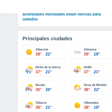
OCIO
Amantes de las emociones fuertes: estas
actividades mundiales están hechas para
ustedes
Principales ciudades
Albacete
Almansa
38°
22°
36°
19°
Elche de la Sierra
Hellín
37°
21°
37°
21°
Nerpio
Ossa de Montiel
35°
20°
38°
22°
Tobarra
Villamalea
36°
21°
38°
19°