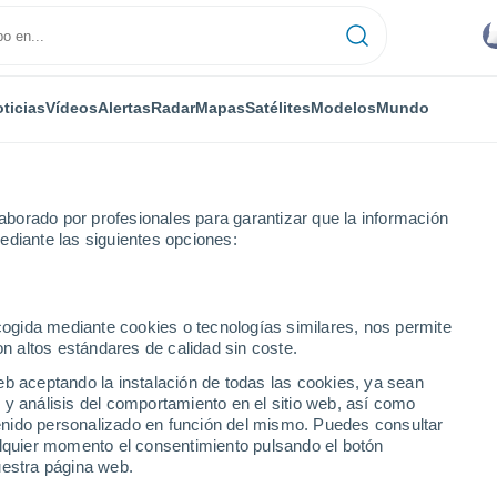
ticias
Vídeos
Alertas
Radar
Mapas
Satélites
Modelos
Mundo
borado por profesionales para garantizar que la información
ediante las siguientes opciones:
Albacete
ecogida mediante cookies o tecnologías similares, nos permite
on altos estándares de calidad sin coste.
 de Albacete
eb aceptando la instalación de todas las cookies, ya sean
 y análisis del comportamiento en el sitio web, así como
ntenido personalizado en función del mismo. Puedes consultar
alquier momento el consentimiento pulsando el botón
uestra página web.