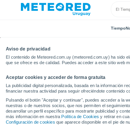
Tiempo
No
Aviso de privacidad
El contenido de Meteored.com.uy (meteored.com.uy) ha sido ela
que se ofrece es de calidad. Puedes acceder a este sitio web m
Aceptar cookies y acceder de forma gratuita
Inicio
España
Castilla La Mancha
Provincia de 
La publicidad digital personalizada, basada en la información r
financiar nuestra actividad para seguir ofreciéndote contenido c
Tiempo en la Provincia
Pulsando el botón "Aceptar y continuar", puedes acceder a la w
nuestras o de nuestros socios, que nos permiten el seguimiento
desarrollar un perfil específico para mostrarte publicidad y co
Hoy, 7 agosto
Todo el día
Símbolo
más información en nuestra
Política de Cookies
y retirar en cu
Configuración de cookies
que aparece disponible en el pie de n