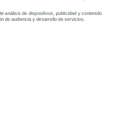
e análisis de dispositivos, publicidad y contenido
n de audiencia y desarrollo de servicios.
Leaflet
|
©
OpenStreetMap
|
ECMWF
by © Meteored