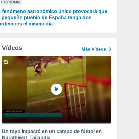
STRONOMÍA
 fenómeno astronómico único provocará que
 pequeño pueblo de España tenga dos
ardeceres el mismo día
Vídeos
Más Vídeos
Un rayo impactó en un campo de fútbol en
Narathiwat, Tailandia.