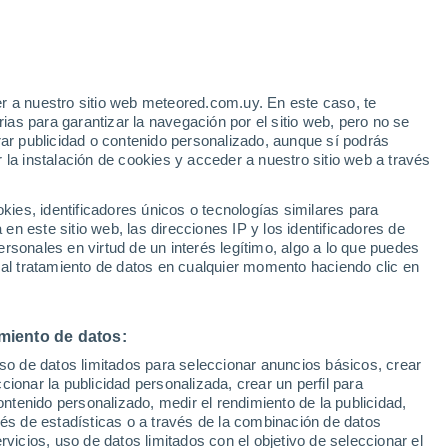
39°
38°
21°
19°
9°
Tarazona de
Casas de
1°
39°
la Mancha
Ves
21°
Maldonado
r a nuestro sitio web meteored.com.uy. En este caso, te
38°
as para garantizar la navegación por el sitio web, pero no se
22°
rar publicidad o contenido personalizado, aunque sí podrás
Albacete
37°
 la instalación de cookies y acceder a nuestro sitio web a través
35°
36°
22°
19°
19°
35°
20°
Bonete
Almansa
es, identificadores únicos o tecnologías similares para
Pétrola
35°
n este sitio web, las direcciones IP y los identificadores de
20°
rsonales en virtud de un interés legítimo, algo a lo que puedes
Pozohondo
35°
 al tratamiento de datos en cualquier momento haciendo clic en
21°
Ontur
37°
21°
37°
Hellín
miento de datos:
21°
de la
uso de datos limitados para seleccionar anuncios básicos, crear
ra
ccionar la publicidad personalizada, crear un perfil para
ontenido personalizado, medir el rendimiento de la publicidad,
vés de estadísticas o a través de la combinación de datos
rvicios, uso de datos limitados con el objetivo de seleccionar el