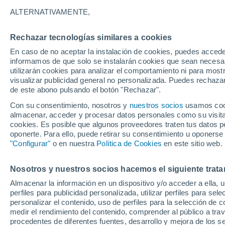
39°
ALTERNATIVAMENTE,
22°
3
Villarrobledo
2
La Roda
Rechazar tecnologías similares a cookies
38°
En caso de no aceptar la instalación de cookies, puedes accede
23°
informamos de que solo se instalarán cookies que sean necesari
38°
Munera
utilizarán cookies para analizar el comportamiento ni para most
22°
Ossa de
visualizar publicidad general no personalizada. Puedes rechazar
Montiel
de este abono pulsando el botón "Rechazar".
Balazote
37°
Con su consentimiento, nosotros y
nuestros socios
usamos cooki
22°
almacenar, acceder y procesar datos personales como su visita e
El Cubillo
cookies. Es posible que algunos proveedores traten tus datos pe
oponerte. Para ello, puede retirar su consentimiento u oponerse
38°
"Configurar"
o en nuestra
Política de Cookies
en este sitio web.
22°
35°
Villapalacios
20°
Riópar
Nosotros y nuestros socios hacemos el siguiente trata
Elche 
Almacenar la información en un dispositivo y/o acceder a ella, 
Sier
perfiles para publicidad personalizada, utilizar perfiles para sele
personalizar el contenido, uso de perfiles para la selección de c
medir el rendimiento del contenido, comprender al público a tra
35°
procedentes de diferentes fuentes, desarrollo y mejora de los se
20°