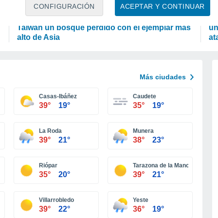
PLANTAS
A
CONFIGURACIÓN
ACEPTAR Y CONTINUAR
"El árbol que casi toca la luna": encuentran en
Un
Taiwán un bosque perdido con el ejemplar más
un
alto de Asia
at
Más ciudades
Casas-Ibáñez
Caudete
39°
19°
35°
19°
La Roda
Munera
39°
21°
38°
23°
Riópar
Tarazona de la Mancha
35°
20°
39°
21°
Villarrobledo
Yeste
39°
22°
36°
19°