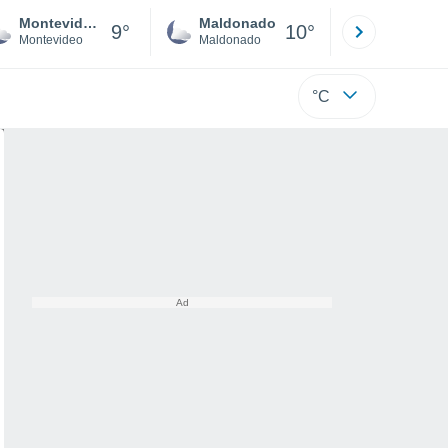
Montevideo
Maldonado
Paysandú
9°
10°
Montevideo
Maldonado
Paysandú
°C