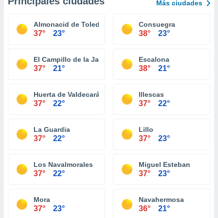
Principales ciudades
Más ciudades
Almonacid de Toledo
Consuegra
37°
23°
38°
23°
El Campillo de la Jara
Escalona
37°
21°
38°
21°
Huerta de Valdecarábanos
Illescas
37°
22°
37°
22°
La Guardia
Lillo
37°
22°
37°
23°
Los Navalmorales
Miguel Esteban
37°
22°
37°
23°
Mora
Navahermosa
37°
23°
36°
21°