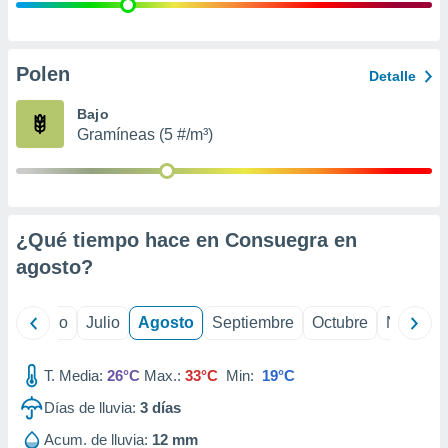
ados con el
 seleccionar
o.
calización
Polen
Detalle
precisa e
ión mediante
Bajo
Gramíneas (5 #/m³)
, publicidad
dos,
 publicidad
,
¿Qué tiempo hace en Consuegra en
ón de
 desarrollo
agosto
?
s.
tros 1199
yo
Junio
Julio
Agosto
Septiembre
Octubre
Noviemb
ios
T. Media:
26°C
Max.:
33°C
Min:
19°C
Días de lluvia:
3
días
Acum. de lluvia:
12 mm