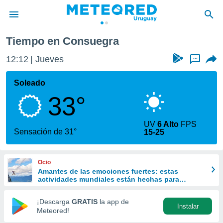
Consuegra
Tiempo en Consuegra
privacidad
12:12
Jueves
...
o de
om.uy
com.uy) ha
Soleado
ado por
33°
es para
ue la
 que se
UV
6 Alto
FPS
e calidad.
Sensación de 31°
15-25
eder a este
ediante las
opciones:
Ocio
Amantes de las emociones fuertes: estas
ookies y
actividades mundiales están hechas para
e forma
ustedes
¡Descarga
GRATIS
la app de
Instalar
d digital
Meteored!
ada, basada