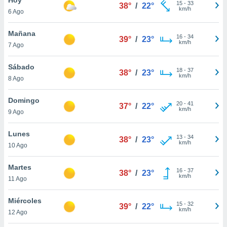
ublicidad y
15
-
33
38°
/
22°
km/h
6 Ago
do en
 mismo.
Mañana
16
-
34
39°
/
23°
sultar más
km/h
7 Ago
 en nuestra
 Cookies
y
Sábado
18
-
37
ualquier
38°
/
23°
km/h
8 Ago
ento
 botón
Domingo
20
-
41
37°
/
22°
ación de
km/h
9 Ago
kies
 disponible
Lunes
13
-
34
e nuestra
38°
/
23°
km/h
10 Ago
.
Martes
IVAMENTE,
16
-
37
38°
/
23°
km/h
11 Ago
as
Miércoles
15
-
32
39°
/
22°
 a cookies
km/h
12 Ago
 no aceptar