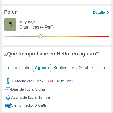
ados con el
 seleccionar
o.
Polen
Detalle
calización
Muy bajo
precisa e
Gramíneas (4 #/m³)
ión mediante
, publicidad
dos,
 publicidad
¿Qué tiempo hace en Hellín en
agosto
?
,
ón de
 desarrollo
yo
Junio
Julio
Agosto
Septiembre
Octubre
Noviemb
s.
tros 1199
T. Media:
26°C
Max.:
33°C
Min:
19°C
ios
Días de lluvia:
3
días
Acum. de lluvia:
16 mm
Viento medio:
8 km/h