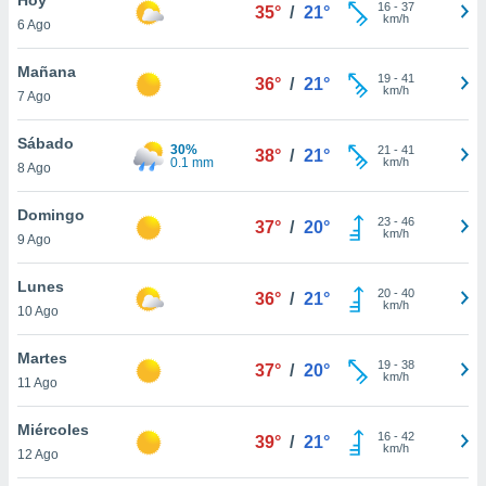
ublicidad y
16
-
37
35°
/
21°
km/h
6 Ago
do en
 mismo.
Mañana
19
-
41
36°
/
21°
sultar más
km/h
7 Ago
 en nuestra
 Cookies
y
Sábado
30%
21
-
41
ualquier
38°
/
21°
0.1 mm
km/h
8 Ago
ento
 botón
Domingo
23
-
46
37°
/
20°
ación de
km/h
9 Ago
kies
 disponible
Lunes
20
-
40
e nuestra
36°
/
21°
km/h
10 Ago
.
Martes
IVAMENTE,
19
-
38
37°
/
20°
km/h
11 Ago
as
Miércoles
16
-
42
39°
/
21°
 a cookies
km/h
12 Ago
 no aceptar