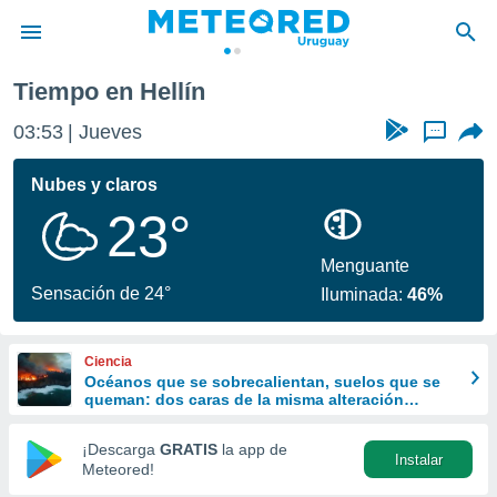
Hellín
Tiempo en Hellín
privacidad
03:53
Jueves
...
o de
om.uy
com.uy) ha
Nubes y claros
ado por
23°
es para
ue la
 que se
Menguante
e calidad.
Sensación de 24°
Iluminada:
46%
eder a este
ediante las
opciones:
Ciencia
Océanos que se sobrecalientan, suelos que se
ookies y
queman: dos caras de la misma alteración
e forma
climática
¡Descarga
GRATIS
la app de
Instalar
d digital
Meteored!
ada, basada