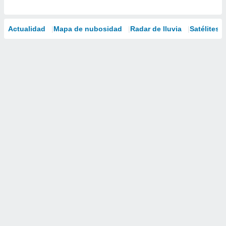
Actualidad
Mapa de nubosidad
Radar de lluvia
Satélites