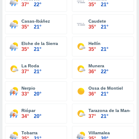
37°
22°
35°
21°
Casas-Ibáñez
Caudete
35°
21°
35°
21°
Elche de la Sierra
Hellín
35°
21°
35°
21°
La Roda
Munera
37°
21°
36°
22°
Nerpio
Ossa de Montiel
33°
20°
36°
21°
Riópar
Tarazona de la Mancha
34°
20°
37°
21°
Tobarra
Villamalea
35°
21°
35°
20°