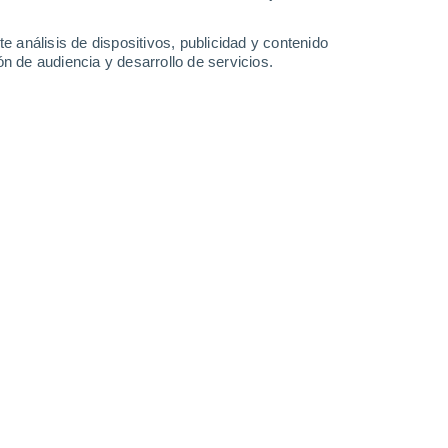
e análisis de dispositivos, publicidad y contenido
n de audiencia y desarrollo de servicios.
Leaflet
|
©
OpenStreetMap
|
ECMWF
by © Meteored