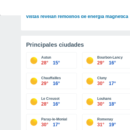
ASTRONOMÍA
Las imágenes más detalladas del Sol jamás
vistas revelan remolinos de energía magnética
Principales ciudades
Autun
Bourbon-Lancy
28°
15°
29°
16°
Chauffailles
Cluny
29°
16°
30°
17°
Le Creusot
Louhans
28°
16°
30°
18°
Paray-le-Monial
Romenay
30°
17°
31°
19°