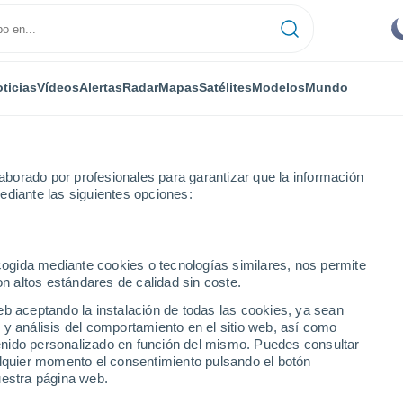
ticias
Vídeos
Alertas
Radar
Mapas
Satélites
Modelos
Mundo
borado por profesionales para garantizar que la información
ediante las siguientes opciones:
y Loira
ecogida mediante cookies o tecnologías similares, nos permite
on altos estándares de calidad sin coste.
ra
eb aceptando la instalación de todas las cookies, ya sean
 y análisis del comportamiento en el sitio web, así como
ntenido personalizado en función del mismo. Puedes consultar
alquier momento el consentimiento pulsando el botón
uestra página web.