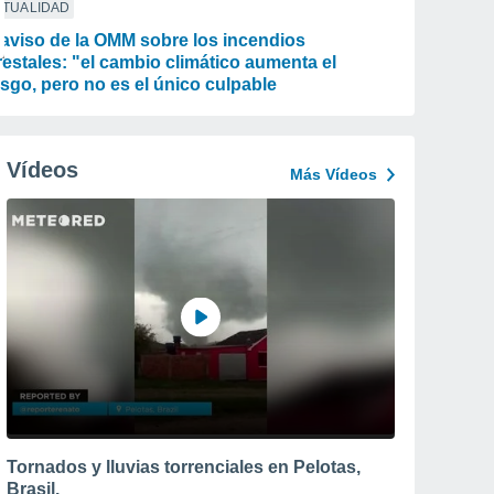
CTUALIDAD
 aviso de la OMM sobre los incendios
restales: "el cambio climático aumenta el
esgo, pero no es el único culpable
Vídeos
Más Vídeos
Tornados y lluvias torrenciales en Pelotas,
Brasil.