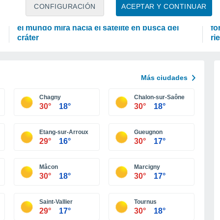
ASTRONOMÍA
A
CONFIGURACIÓN
ACEPTAR Y CONTINUAR
Cohete de SpaceX choca contra la Luna y todo
El
el mundo mira hacia el satélite en busca del
fo
cráter
ri
Más ciudades
Chagny
Chalon-sur-Saône
30°
18°
30°
18°
Etang-sur-Arroux
Gueugnon
29°
16°
30°
17°
Mâcon
Marcigny
30°
18°
30°
17°
Saint-Vallier
Tournus
29°
17°
30°
18°