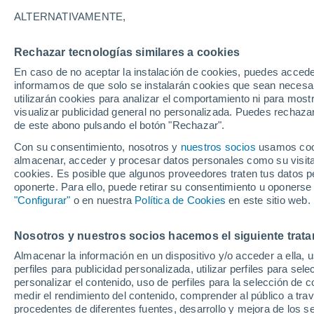
ALTERNATIVAMENTE,
28°
15°
Rechazar tecnologías similares a cookies
Autun
29°
En caso de no aceptar la instalación de cookies, puedes accede
16°
informamos de que solo se instalarán cookies que sean necesari
Etang-sur-
Arroux
utilizarán cookies para analizar el comportamiento ni para most
Le Creus
visualizar publicidad general no personalizada. Puedes rechazar
de este abono pulsando el botón "Rechazar".
Con su consentimiento, nosotros y
nuestros socios
usamos cooki
29
almacenar, acceder y procesar datos personales como su visita e
29°
17
30°
16°
cookies. Es posible que algunos proveedores traten tus datos pe
Saint-Vallier
17°
Bourbon-
oponerte. Para ello, puede retirar su consentimiento u oponerse
Lancy
Gueugnon
"Configurar"
o en nuestra
Política de Cookies
en este sitio web.
30°
Nosotros y nuestros socios hacemos el siguiente trata
17°
Paray-le-
Almacenar la información en un dispositivo y/o acceder a ella, 
Monial
perfiles para publicidad personalizada, utilizar perfiles para sele
personalizar el contenido, uso de perfiles para la selección de c
medir el rendimiento del contenido, comprender al público a tra
30°
procedentes de diferentes fuentes, desarrollo y mejora de los se
17°