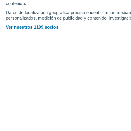
contenido.
Marcigny
29°
16°
Datos de localización geográfica precisa e identificación mediant
Chauffailles
personalizados, medición de publicidad y contenido, investigació
Ver nuestros 1199 socios