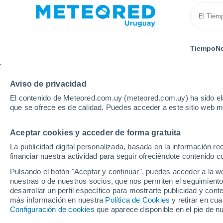
Tiempo
No
Aviso de privacidad
El contenido de Meteored.com.uy (meteored.com.uy) ha sido ela
que se ofrece es de calidad. Puedes acceder a este sitio web m
Aceptar cookies y acceder de forma gratuita
Inicio
Francia
Borgoña-Franco Condado
Saona 
La publicidad digital personalizada, basada en la información r
financiar nuestra actividad para seguir ofreciéndote contenido c
Tiempo en Saona y Loi
Pulsando el botón "Aceptar y continuar", puedes acceder a la w
nuestras o de nuestros socios, que nos permiten el seguimiento
desarrollar un perfil específico para mostrarte publicidad y co
Hoy, 7 agosto
Todo el día
Símbolo
más información en nuestra
Política de Cookies
y retirar en cu
Configuración de cookies
que aparece disponible en el pie de n