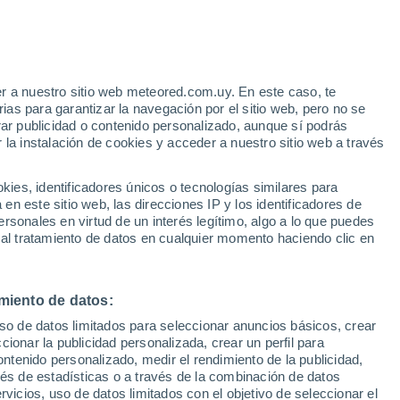
30°
18°
29°
Chagny
r a nuestro sitio web meteored.com.uy. En este caso, te
17°
as para garantizar la navegación por el sitio web, pero no se
Couches
28°
30°
rar publicidad o contenido personalizado, aunque sí podrás
16°
18°
30°
ot
 la instalación de cookies y acceder a nuestro sitio web a través
Chalon-sur-
18°
Saône
Saint-
Germain-du-
es, identificadores únicos o tecnologías similares para
Bois
°
30°
n este sitio web, las direcciones IP y los identificadores de
°
18°
rsonales en virtud de un interés legítimo, algo a lo que puedes
Louhans
30°
 al tratamiento de datos en cualquier momento haciendo clic en
18°
Tournus
31°
19°
Romenay
miento de datos:
30°
17°
uso de datos limitados para seleccionar anuncios básicos, crear
Cluny
ccionar la publicidad personalizada, crear un perfil para
ontenido personalizado, medir el rendimiento de la publicidad,
30°
vés de estadísticas o a través de la combinación de datos
18°
rvicios, uso de datos limitados con el objetivo de seleccionar el
Mâcon