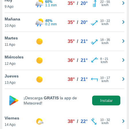
60%
ublicidad y
22
-
55
35°
/
20°
1.1 mm
km/h
9 Ago
do en
 mismo.
Mañana
40%
10
-
22
35°
/
20°
sultar más
0.2 mm
km/h
10 Ago
 en nuestra
 Cookies
y
Martes
18
-
35
ualquier
35°
/
21°
km/h
11 Ago
ento
 botón
Miércoles
8
-
21
36°
/
21°
ación de
km/h
12 Ago
kies
 disponible
Jueves
10
-
17
e nuestra
38°
/
21°
km/h
13 Ago
.
IVAMENTE,
¡Descarga
GRATIS
la app de
Instalar
Meteored!
as
 a cookies
Viernes
10
-
32
38°
/
22°
km/h
14 Ago
 no aceptar