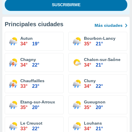
Principales ciudades
Más ciudades
Autun
Bourbon-Lancy
34°
19°
35°
21°
Chagny
Chalon-sur-Saône
34°
22°
34°
21°
Chauffailles
Cluny
33°
23°
34°
22°
Etang-sur-Arroux
Gueugnon
35°
20°
35°
20°
Le Creusot
Louhans
33°
22°
34°
21°