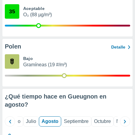
ados con el
 seleccionar
Aceptable
35
o.
O₃ (88 µg/m³)
calización
precisa e
ión mediante
, publicidad
Polen
Detalle
dos,
Bajo
 publicidad
Gramíneas (19 #/m³)
,
ón de
 desarrollo
s.
tros 1199
¿Qué tiempo hace en Gueugnon en
ios
agosto
?
yo
Junio
Julio
Agosto
Septiembre
Octubre
Noviemb