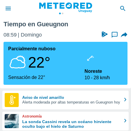
Gueugnon
Tiempo en Gueugnon
privacidad
08:59
Domingo
...
o de
om.uy
com.uy) ha
Parcialmente nuboso
ado por
22°
es para
ue la
 que se
Noreste
e calidad.
Sensación de 22°
10
28 km/h
eder a este
ediante las
opciones:
Aviso de nivel amarillo
Alerta moderada por altas temperaturas en Gueugnon hoy
ookies y
e forma
Astronomía
d digital
La sonda Cassini revela un océano hirviente
oculto bajo el hielo de Saturno
ada, basada