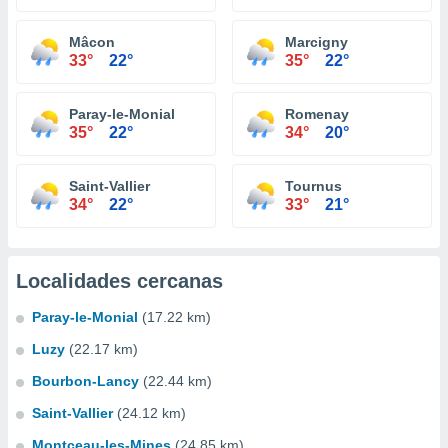
Mâcon
Marcigny
33°
22°
35°
22°
Paray-le-Monial
Romenay
35°
22°
34°
20°
Saint-Vallier
Tournus
34°
22°
33°
21°
Localidades cercanas
Paray-le-Monial
(17.22 km)
Luzy
(22.17 km)
Bourbon-Lancy
(22.44 km)
Saint-Vallier
(24.12 km)
Montceau-les-Mines
(24.85 km)