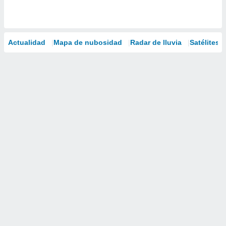
Actualidad
Mapa de nubosidad
Radar de lluvia
Satélites