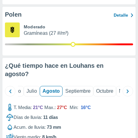
ados con el
 seleccionar
o.
Polen
Detalle
calización
Moderado
precisa e
Gramíneas (27 #/m³)
ión mediante
, publicidad
dos,
 publicidad
¿Qué tiempo hace en Louhans en
,
agosto
?
ón de
 desarrollo
s.
yo
Junio
Julio
Agosto
Septiembre
Octubre
Noviemb
tros 1199
ios
T. Media:
21°C
Max.:
27°C
Min:
16°C
Días de lluvia:
11
días
Acum. de lluvia:
73 mm
Viento medio:
8 km/h