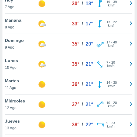
ublicidad y
19
-
39
30°
/
18°
km/h
7 Ago
do en
 mismo.
Mañana
13
-
22
33°
/
17°
sultar más
km/h
8 Ago
 en nuestra
 Cookies
y
Domingo
17
-
40
ualquier
35°
/
20°
km/h
9 Ago
ento
 botón
Lunes
7
-
20
35°
/
21°
ación de
km/h
10 Ago
kies
 disponible
Martes
14
-
30
e nuestra
36°
/
21°
km/h
11 Ago
.
Miércoles
IVAMENTE,
10
-
20
37°
/
21°
km/h
12 Ago
as
Jueves
9
-
23
38°
/
22°
 a cookies
km/h
13 Ago
 no aceptar