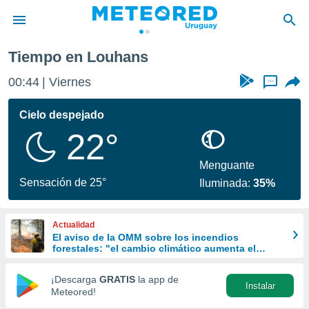
Louhans
Tiempo en Louhans
privacidad
00:44
Viernes
...
o de
om.uy
com.uy) ha
Cielo despejado
ado por
22°
es para
ue la
 que se
Menguante
e calidad.
Sensación de 25°
Iluminada:
35%
eder a este
ediante las
opciones:
Actualidad
El aviso de la OMM sobre los incendios
ookies y
forestales: "el cambio climático aumenta el
e forma
riesgo, pero no es el único culpable
¡Descarga
GRATIS
la app de
Instalar
d digital
Meteored!
ada, basada