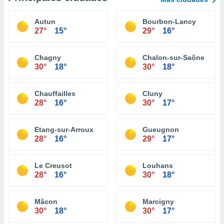
Autun
Bourbon-Lancy
27°
15°
29°
16°
Chagny
Chalon-sur-Saône
30°
18°
30°
18°
Chauffailles
Cluny
28°
16°
30°
17°
Etang-sur-Arroux
Gueugnon
28°
16°
29°
17°
Le Creusot
Louhans
28°
16°
30°
18°
Mâcon
Marcigny
30°
18°
30°
17°