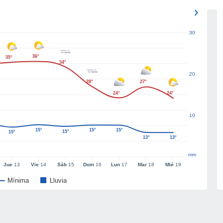
30
36°
35°
34°
20
28°
27°
24°
24°
10
15°
15°
15°
15°
15°
13°
13°
mm
Jue
13
Vie
14
Sáb
15
Dom
16
Lun
17
Mar
18
Mié
19
Mínima
Lluvia