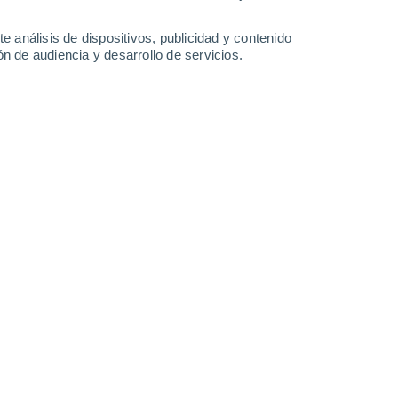
24°
/
15°
27°
/
13°
24°
/
13°
24°
/
11°
e análisis de dispositivos, publicidad y contenido
n de audiencia y desarrollo de servicios.
-
42
km/h
15
-
44
km/h
18
-
43
km/h
16
-
37
km/h
Noreste
0 Bajo
10
-
36 km/h
FPS:
no
Noreste
0 Bajo
10
-
27 km/h
FPS:
no
Noreste
0 Bajo
8
-
20 km/h
FPS:
no
Sur
5 Medio
2
-
21 km/h
FPS:
6-10