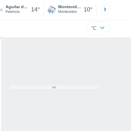
Aguilar de Campoo
Montevideo
Maldonad
14°
10°
Palencia
Montevideo
Maldonado
°C