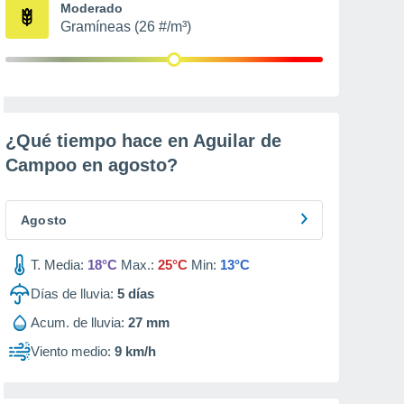
Moderado
Gramíneas (26 #/m³)
¿Qué tiempo hace en Aguilar de
Campoo en
agosto
?
Agosto
T. Media:
18°C
Max.:
25°C
Min:
13°C
Días de lluvia:
5
días
Acum. de lluvia:
27 mm
Viento medio:
9 km/h