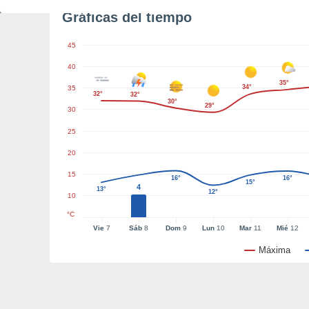
Gráficas del tiempo
45
40
35°
34°
35
32°
32°
30°
29°
30
25
20
15
16°
16°
15°
4
13°
12°
10
°C
Vie
7
Sáb
8
Dom
9
Lun
10
Mar
11
Mié
12
Máxima