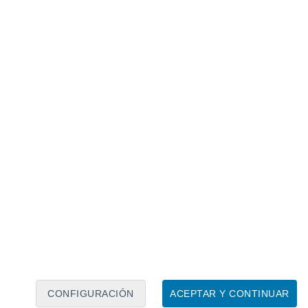
Calendario lunar
Lun
Mar
Mié
Jue
Vie
Sáb
Dom
7
8
9
10
11
12
13
14
15
16
17
18
19
20
CONFIGURACIÓN
ACEPTAR Y CONTINUAR