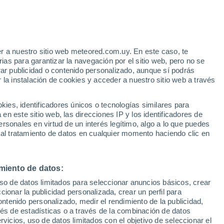
e
r a nuestro sitio web meteored.com.uy. En este caso, te
:
35%
as para garantizar la navegación por el sitio web, pero no se
rar publicidad o contenido personalizado, aunque sí podrás
 la instalación de cookies y acceder a nuestro sitio web a través
tales:
es, identificadores únicos o tecnologías similares para
 no
n este sitio web, las direcciones IP y los identificadores de
rsonales en virtud de un interés legítimo, algo a lo que puedes
 de lluvia
Satélites
Modelos
 al tratamiento de datos en cualquier momento haciendo clic en
miento de datos:
Lunes
Martes
Miércoles
Jueves
uso de datos limitados para seleccionar anuncios básicos, crear
17 Ago
18 Ago
19 Ago
20 Ago
ccionar la publicidad personalizada, crear un perfil para
ontenido personalizado, medir el rendimiento de la publicidad,
vés de estadísticas o a través de la combinación de datos
rvicios, uso de datos limitados con el objetivo de seleccionar el