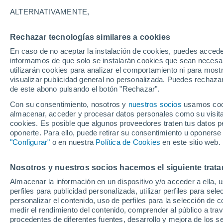
15°
ALTERNATIVAMENTE,
Rechazar tecnologías similares a cookies
Menguant
En caso de no aceptar la instalación de cookies, puedes accede
Iluminada
Sensación de 15°
informamos de que solo se instalarán cookies que sean necesari
utilizarán cookies para analizar el comportamiento ni para most
visualizar publicidad general no personalizada. Puedes rechazar
de este abono pulsando el botón "Rechazar".
Actualidad
El aviso de la OMM sobre los incendios fores
Con su consentimiento, nosotros y
nuestros socios
usamos cooki
"el cambio climático aumenta el riesgo, pero
almacenar, acceder y procesar datos personales como su visita e
es el único culpable
cookies. Es posible que algunos proveedores traten tus datos pe
Tiempo 1 - 7 días
Actualidad
Mapa de lluvia
Radar
oponerte. Para ello, puede retirar su consentimiento u oponerse
"Configurar"
o en nuestra
Política de Cookies
en este sitio web.
Nosotros y nuestros socios hacemos el siguiente trata
Sábado
Domingo
Viernes
Almacenar la información en un dispositivo y/o acceder a ella, 
15 Ago
16 Ago
14 Ago
perfiles para publicidad personalizada, utilizar perfiles para sele
personalizar el contenido, uso de perfiles para la selección de c
medir el rendimiento del contenido, comprender al público a tra
procedentes de diferentes fuentes, desarrollo y mejora de los se