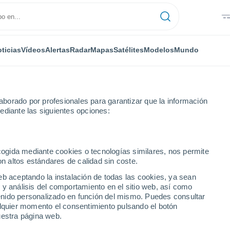
ticias
Vídeos
Alertas
Radar
Mapas
Satélites
Modelos
Mundo
borado por profesionales para garantizar que la información
ediante las siguientes opciones:
ncia
Aguilar de Campoo
Próxima semana
ecogida mediante cookies o tecnologías similares, nos permite
on altos estándares de calidad sin coste.
ampoo 8 - 14 días
eb aceptando la instalación de todas las cookies, ya sean
 y análisis del comportamiento en el sitio web, así como
...
ntenido personalizado en función del mismo. Puedes consultar
alquier momento el consentimiento pulsando el botón
Por hora
uestra página web.
Se esperan bancos de niebla en
las próximas horas