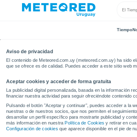
Tiempo
No
Aviso de privacidad
El contenido de Meteored.com.uy (meteored.com.uy) ha sido ela
que se ofrece es de calidad. Puedes acceder a este sitio web m
Aceptar cookies y acceder de forma gratuita
Inicio
España
Castilla y León
Provincia de Pale
La publicidad digital personalizada, basada en la información r
financiar nuestra actividad para seguir ofreciéndote contenido c
Tiempo en Aguilar de C
Pulsando el botón "Aceptar y continuar", puedes acceder a la w
nuestras o de nuestros socios, que nos permiten el seguimiento
04:18
Viernes
desarrollar un perfil específico para mostrarte publicidad y co
más información en nuestra
Política de Cookies
y retirar en cu
Configuración de cookies
que aparece disponible en el pie de n
Nubes y claros