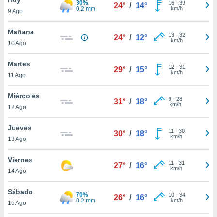
30%
ublicidad y
16
-
39
24°
/
14°
0.2 mm
km/h
9 Ago
do en
 mismo.
Mañana
13
-
32
24°
/
12°
sultar más
km/h
10 Ago
 en nuestra
 Cookies
y
Martes
12
-
31
ualquier
29°
/
15°
km/h
11 Ago
ento
 botón
Miércoles
9
-
28
31°
/
18°
ación de
km/h
12 Ago
kies
 disponible
Jueves
11
-
30
e nuestra
30°
/
18°
km/h
13 Ago
.
Viernes
IVAMENTE,
11
-
31
27°
/
16°
km/h
14 Ago
as
Sábado
70%
10
-
34
26°
/
16°
 a cookies
0.2 mm
km/h
15 Ago
 no aceptar