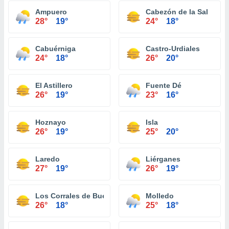
Ampuero
Cabezón de la Sal
28°
19°
24°
18°
Cabuérniga
Castro-Urdiales
24°
18°
26°
20°
El Astillero
Fuente Dé
26°
19°
23°
16°
Hoznayo
Isla
26°
19°
25°
20°
Laredo
Liérganes
27°
19°
26°
19°
Los Corrales de Buelna
Molledo
26°
18°
25°
18°