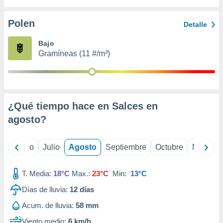
ados con el
 seleccionar
o.
Polen
Detalle
calización
Bajo
precisa e
Gramíneas (11 #/m³)
ión mediante
, publicidad
dos,
 publicidad
¿Qué tiempo hace en Salces en
,
agosto
?
ón de
 desarrollo
s.
yo
Junio
Julio
Agosto
Septiembre
Octubre
Noviemb
tros 1199
ios
T. Media:
18°C
Max.:
23°C
Min:
13°C
Días de lluvia:
12
días
Acum. de lluvia:
58 mm
Viento medio:
6 km/h