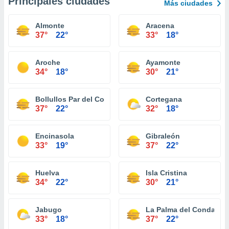
Principales ciudades
Más ciudades
Almonte
Aracena
37°
22°
33°
18°
Aroche
Ayamonte
34°
18°
30°
21°
Bollullos Par del Condado
Cortegana
37°
22°
32°
18°
Encinasola
Gibraleón
33°
19°
37°
22°
Huelva
Isla Cristina
34°
22°
30°
21°
Jabugo
La Palma del Condado
33°
18°
37°
22°