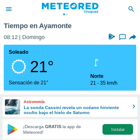
e
Tiempo en Ayamonte
privacidad
08:12
Domingo
...
o de
om.uy
com.uy) ha
Soleado
ado por
21°
es para
ue la
 que se
Norte
e calidad.
Sensación de 21°
21
35 km/h
eder a este
ediante las
opciones:
Astronomía
La sonda Cassini revela un océano hirviente
ookies y
oculto bajo el hielo de Saturno
e forma
¡Descarga
GRATIS
la app de
Instalar
d digital
Meteored!
ada, basada