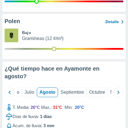
ados con el
 seleccionar
o.
calización
Polen
Detalle
precisa e
ión mediante
Bajo
Gramíneas (12 #/m³)
, publicidad
dos,
 publicidad
,
¿Qué tiempo hace en Ayamonte en
ón de
 desarrollo
agosto
?
s.
tros 1199
yo
Junio
Julio
Agosto
Septiembre
Octubre
Noviemb
ios
T. Media:
26°C
Max.:
31°C
Min:
20°C
Días de lluvia:
1
días
Acum. de lluvia:
3 mm