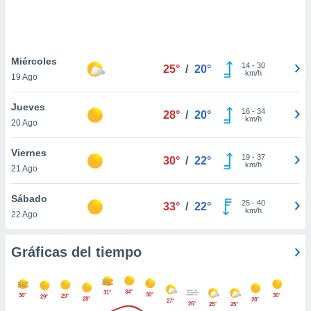
ste abono
 botón
.
Miércoles
14
-
30
25°
/
20°
nto,
km/h
19 Ago
cios
Jueves
kies,
16
-
34
28°
/
20°
km/h
20 Ago
ores únicos
as similares
nar,
Viernes
19
-
37
30°
/
22°
rocesar
km/h
21 Ago
onales como
 este sitio
Sábado
recciones IP
25
-
40
33°
/
22°
km/h
22 Ago
ficadores de
 posible
s
Gráficas del tiempo
 traten tus
nales en
 interés
34°
31°
go a lo que
30°
30°
30°
29°
29°
28°
28°
27°
26°
25°
25°
nerte. Para