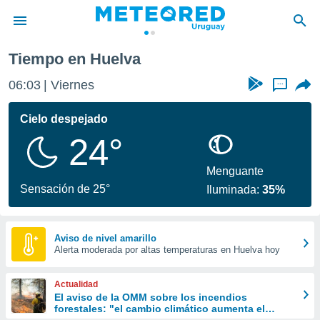
Tiempo en Huelva
privacidad
06:03
Viernes
...
o de
om.uy
com.uy) ha
Cielo despejado
ado por
24°
es para
ue la
 que se
Menguante
e calidad.
Sensación de 25°
Iluminada:
35%
eder a este
ediante las
opciones:
Aviso de nivel amarillo
Alerta moderada por altas temperaturas en Huelva hoy
ookies y
e forma
Actualidad
d digital
El aviso de la OMM sobre los incendios
forestales: "el cambio climático aumenta el
ada, basada