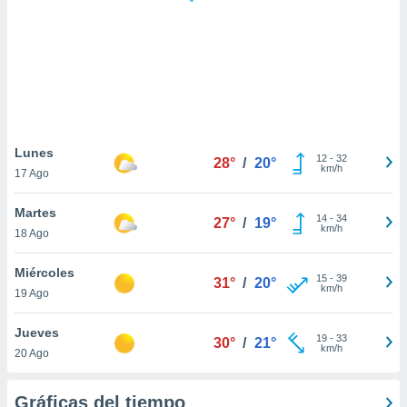
ste abono
 botón
.
nto,
cios
kies,
Lunes
12
-
32
ores únicos
28°
/
20°
km/h
17 Ago
as similares
nar,
Martes
rocesar
14
-
34
27°
/
19°
km/h
onales como
18 Ago
 este sitio
recciones IP
Miércoles
15
-
39
31°
/
20°
ficadores de
km/h
19 Ago
 posible
s
Jueves
 traten tus
19
-
33
30°
/
21°
km/h
nales en
20 Ago
 interés
go a lo que
Gráficas del tiempo
nerte. Para