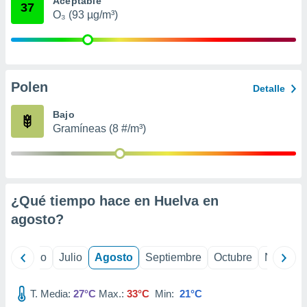
Aceptable
ados con el
37
 seleccionar
O₃ (93 µg/m³)
o.
calización
precisa e
ión mediante
Polen
Detalle
, publicidad
Bajo
dos,
Gramíneas (8 #/m³)
 publicidad
,
ón de
 desarrollo
s.
¿Qué tiempo hace en Huelva en
tros 1199
agosto
?
ios
yo
Junio
Julio
Agosto
Septiembre
Octubre
Noviemb
T. Media:
27°C
Max.:
33°C
Min:
21°C