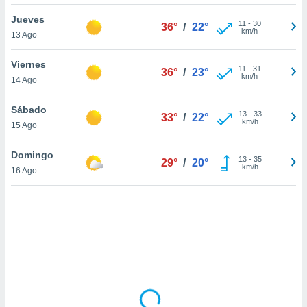
ón de
uedes
Jueves
11
-
30
36°
/
22°
uestro sitio
km/h
13 Ago
ed.com.uy.
o, te
Viernes
 de que
11
-
31
36°
/
23°
km/h
14 Ago
talarán
e sean
para
Sábado
13
-
33
33°
/
22°
a
km/h
15 Ago
por el sitio
o se
Domingo
13
-
35
cookies para
29°
/
20°
km/h
16 Ago
nto ni para
licidad o
ado, aunque
sualizar
general no
ada. Puedes
 instalación
y acceder a
io web a