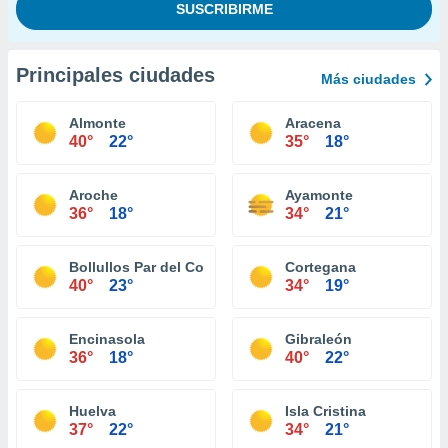
Principales ciudades
Más ciudades
Almonte
Aracena
40°
22°
35°
18°
Aroche
Ayamonte
36°
18°
34°
21°
Bollullos Par del Condado
Cortegana
40°
23°
34°
19°
Encinasola
Gibraleón
36°
18°
40°
22°
Huelva
Isla Cristina
37°
22°
34°
21°