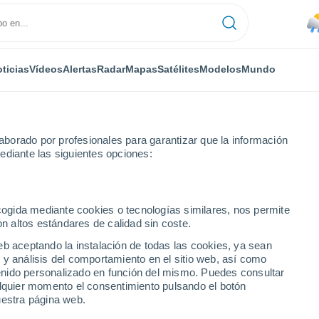
ticias
Vídeos
Alertas
Radar
Mapas
Satélites
Modelos
Mundo
borado por profesionales para garantizar que la información
ediante las siguientes opciones:
ecogida mediante cookies o tecnologías similares, nos permite
on altos estándares de calidad sin coste.
izas
eb aceptando la instalación de todas las cookies, ya sean
 y análisis del comportamiento en el sitio web, así como
...
ntenido personalizado en función del mismo. Puedes consultar
alquier momento el consentimiento pulsando el botón
Por hora
uestra página web.
Lluvias débiles en las próximas
horas