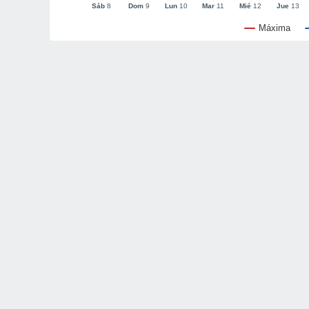
Sáb
8
Dom
9
Lun
10
Mar
11
Mié
12
Jue
13
Máxima