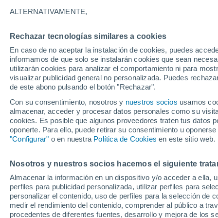
7°
ALTERNATIVAMENTE,
Rechazar tecnologías similares a cookies
Noroeste
En caso de no aceptar la instalación de cookies, puedes accede
Sensación de 4°
15
-
25 km
informamos de que solo se instalarán cookies que sean necesari
utilizarán cookies para analizar el comportamiento ni para most
visualizar publicidad general no personalizada. Puedes rechazar
de este abono pulsando el botón "Rechazar".
Astronomía
Los seis miradores imprescindibles para vivir
Con su consentimiento, nosotros y
nuestros socios
usamos cooki
eclipse solar total del 12 de agosto en Españ
almacenar, acceder y procesar datos personales como su visita e
cookies. Es posible que algunos proveedores traten tus datos pe
Tiempo 1 - 7 días
Actualidad
Mapa de lluvia
Radar
oponerte. Para ello, puede retirar su consentimiento u oponerse
"Configurar"
o en nuestra
Política de Cookies
en este sitio web.
Nosotros y nuestros socios hacemos el siguiente trata
Mañana
Lunes
Hoy
Almacenar la información en un dispositivo y/o acceder a ella, 
9 Ago
10 Ago
8 Ago
perfiles para publicidad personalizada, utilizar perfiles para sele
personalizar el contenido, uso de perfiles para la selección de c
medir el rendimiento del contenido, comprender al público a tra
procedentes de diferentes fuentes, desarrollo y mejora de los se
40%