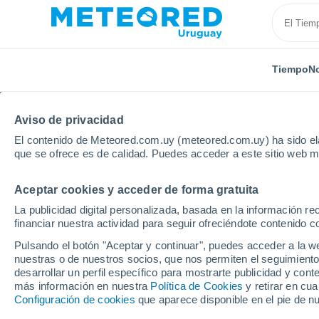
Tiempo
No
Aviso de privacidad
El contenido de Meteored.com.uy (meteored.com.uy) ha sido ela
que se ofrece es de calidad. Puedes acceder a este sitio web m
Aceptar cookies y acceder de forma gratuita
Inicio
Departamento de Rocha
Barra de Valizas
La publicidad digital personalizada, basada en la información r
financiar nuestra actividad para seguir ofreciéndote contenido c
Tiempo en Barra de Val
Pulsando el botón "Aceptar y continuar", puedes acceder a la w
nuestras o de nuestros socios, que nos permiten el seguimiento
08:13
Sábado
desarrollar un perfil específico para mostrarte publicidad y co
más información en nuestra
Política de Cookies
y retirar en cu
Configuración de cookies
que aparece disponible en el pie de n
Parcialmente nuboso