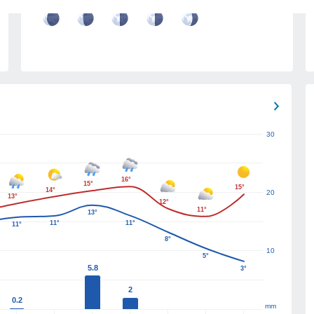
17
18
19
20
21
30
16°
15°
15°
14°
20
13°
12°
11°
13°
11°
11°
11°
8°
10
5°
5.8
3°
2
0.2
mm