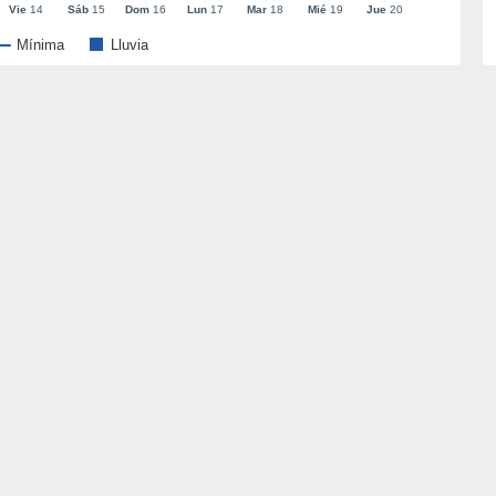
Vie
14
Sáb
15
Dom
16
Lun
17
Mar
18
Mié
19
Jue
20
Mínima
Lluvia