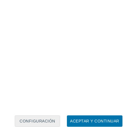
Calendario lunar
Lun
Mar
Mié
Jue
Vie
Sáb
Dom
8
9
10
11
12
13
14
15
16
CONFIGURACIÓN
ACEPTAR Y CONTINUAR