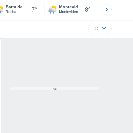
Barra de Valizas
Montevideo
Maldonad
7°
8°
Rocha
Montevideo
Maldonado
°C