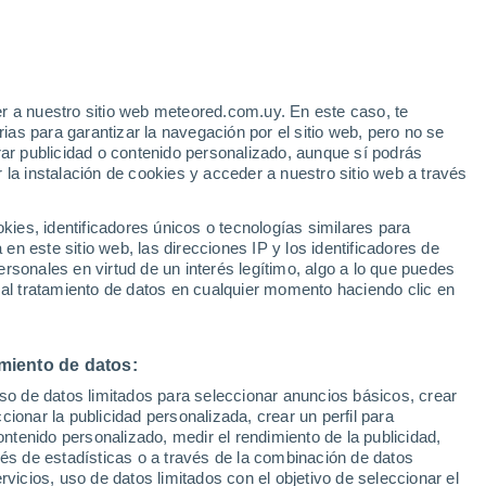
r a nuestro sitio web meteored.com.uy. En este caso, te
/h
as para garantizar la navegación por el sitio web, pero no se
rar publicidad o contenido personalizado, aunque sí podrás
 la instalación de cookies y acceder a nuestro sitio web a través
 el
es, identificadores únicos o tecnologías similares para
a
n este sitio web, las direcciones IP y los identificadores de
rsonales en virtud de un interés legítimo, algo a lo que puedes
 de lluvia
Satélites
Modelos
 al tratamiento de datos en cualquier momento haciendo clic en
miento de datos:
Martes
Miércoles
Jueves
Viernes
uso de datos limitados para seleccionar anuncios básicos, crear
11 Ago
12 Ago
13 Ago
14 Ago
ccionar la publicidad personalizada, crear un perfil para
ontenido personalizado, medir el rendimiento de la publicidad,
vés de estadísticas o a través de la combinación de datos
rvicios, uso de datos limitados con el objetivo de seleccionar el
80%
60%