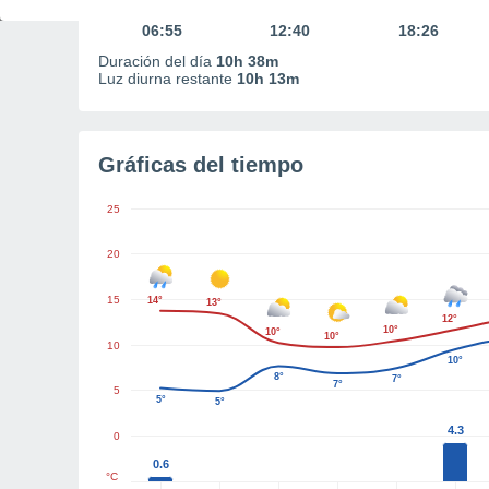
Primera luz
Mediodía
Última luz
06:55
12:40
18:26
Duración del día
10h 38m
Luz diurna restante
10h 13m
Gráficas del tiempo
25
20
15
14°
13°
12°
10°
10°
10°
10
10°
8°
7°
7°
5
5°
5°
4.3
0
0.6
°C