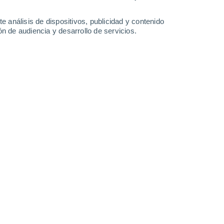
4.3 mm
0.2 mm
10°
/
7°
10°
/
7°
12°
/
10°
13°
/
11°
e análisis de dispositivos, publicidad y contenido
n de audiencia y desarrollo de servicios.
-
32
km/h
20
-
35
km/h
24
-
37
km/h
22
-
34
km/h
 agosto
almente nuboso
esta mañana
, con temperaturas alrededor de
con temperaturas en torno a los
12°C
.
Durante la noche
,
Vientos del Oeste a lo largo del día, con una velocidad media
uboso
Noroeste
0 Bajo
15
-
25 km/h
FPS:
no
Noroeste
1 Bajo
16
-
26 km/h
FPS:
no
Noroeste
1 Bajo
18
-
28 km/h
FPS:
no