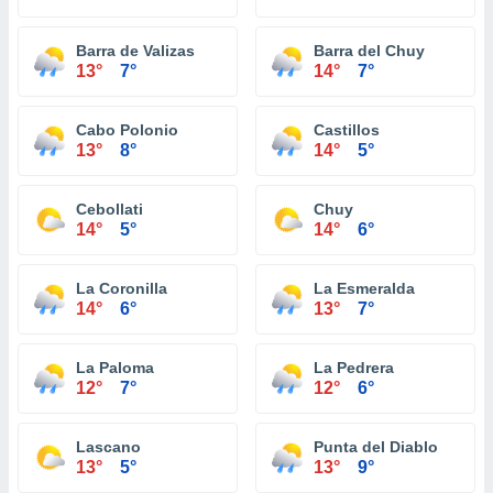
Barra de Valizas
Barra del Chuy
13°
7°
14°
7°
Cabo Polonio
Castillos
13°
8°
14°
5°
Cebollati
Chuy
14°
5°
14°
6°
La Coronilla
La Esmeralda
14°
6°
13°
7°
La Paloma
La Pedrera
12°
7°
12°
6°
Lascano
Punta del Diablo
13°
5°
13°
9°