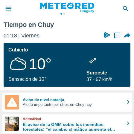
Tiempo en Chuy
privacidad
01:18
Viernes
...
o de
om.uy
com.uy) ha
Cubierto
ado por
10°
es para
ue la
 que se
Suroeste
e calidad.
Sensación de 10°
37
67 km/h
eder a este
ediante las
opciones:
Aviso de nivel naranja
Alerta importante por otros en Chuy hoy
ookies y
e forma
Actualidad
d digital
El aviso de la OMM sobre los incendios
forestales: "el cambio climático aumenta el
ada, basada