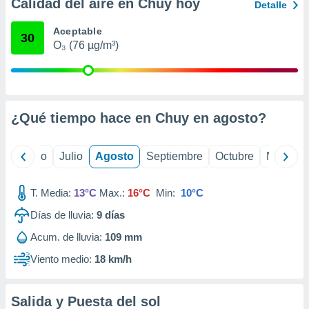
ados con el
Calidad del aire en Chuy hoy
Detalle
 seleccionar
o.
Aceptable
30
O₃ (76 µg/m³)
calización
precisa e
ión mediante
, publicidad
¿Qué tiempo hace en Chuy en
agosto
?
dos,
 publicidad
,
yo
Junio
Julio
Agosto
Septiembre
Octubre
Noviemb
ón de
 desarrollo
T. Media:
13°C
Max.:
16°C
Min:
10°C
s.
Días de lluvia:
9
días
tros 1199
ios
Acum. de lluvia:
109 mm
Viento medio:
18 km/h
Salida y Puesta del sol