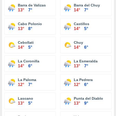
Barra de Valizas
Barra del Chuy
13°
7°
14°
7°
Cabo Polonio
Castillos
13°
8°
14°
5°
Cebollati
Chuy
14°
5°
14°
6°
La Coronilla
La Esmeralda
14°
6°
13°
7°
La Paloma
La Pedrera
12°
7°
12°
6°
Lascano
Punta del Diablo
13°
5°
13°
9°