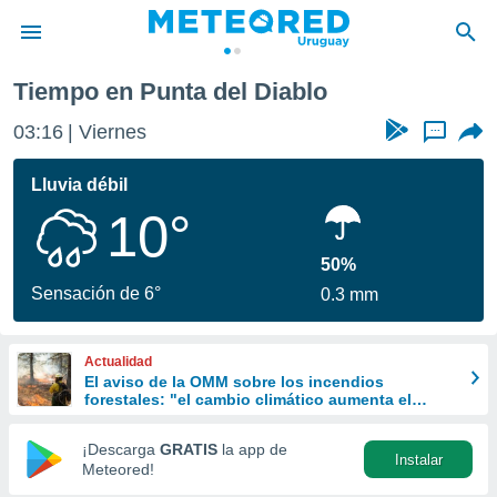
Tiempo en Punta del Diablo
privacidad
03:16
Viernes
...
o de
om.uy
com.uy) ha
Lluvia débil
ado por
10°
es para
ue la
 que se
50%
e calidad.
Sensación de 6°
0.3 mm
eder a este
ediante las
opciones:
Actualidad
El aviso de la OMM sobre los incendios
ookies y
forestales: "el cambio climático aumenta el
e forma
riesgo, pero no es el único culpable
¡Descarga
GRATIS
la app de
Instalar
d digital
Meteored!
ada, basada