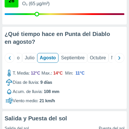
26
ados con el
O₃ (65 µg/m³)
 seleccionar
o.
calización
precisa e
ión mediante
¿Qué tiempo hace en Punta del Diablo
en
agosto
?
, publicidad
dos,
yo
Junio
Julio
Agosto
Septiembre
Octubre
Noviemb
 publicidad
,
ón de
T. Media:
12°C
Max.:
14°C
Min:
11°C
 desarrollo
s.
Días de lluvia:
9
días
tros 1199
Acum. de lluvia:
108 mm
ios
Viento medio:
21 km/h
Salida y Puesta del sol
Salida del sol
Puesta del sol