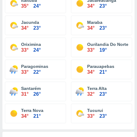
Itaituba
Jacareacanga
35°
24°
34°
23°
Jacunda
Maraba
34°
23°
34°
23°
Oriximina
Ourilandia Do Norte
33°
24°
33°
19°
Paragominas
Parauapebas
33°
22°
34°
21°
Santarém
Terra Alta
31°
26°
32°
23°
Terra Nova
Tucurui
34°
21°
33°
23°