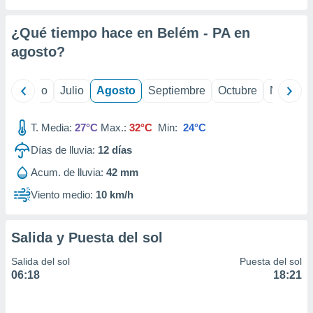
ados con el
 seleccionar
o.
¿Qué tiempo hace en Belém - PA en
calización
agosto
?
precisa e
ión mediante
yo
Junio
Julio
Agosto
Septiembre
Octubre
Noviemb
, publicidad
T. Media:
27°C
Max.:
32°C
Min:
24°C
dos,
 publicidad
Días de lluvia:
12
días
,
ón de
Acum. de lluvia:
42 mm
 desarrollo
Viento medio:
10 km/h
s.
tros 1199
ios
Salida y Puesta del sol
Salida del sol
Puesta del sol
06:18
18:21