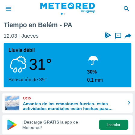
Tiempo en Belém - PA
privacidad
12:03
Jueves
...
o de
om.uy
com.uy) ha
Lluvia débil
ado por
31°
es para
ue la
 que se
30%
e calidad.
Sensación de 35°
0.1 mm
eder a este
ediante las
opciones:
Ocio
Amantes de las emociones fuertes: estas
ookies y
actividades mundiales están hechas para
e forma
ustedes
¡Descarga
GRATIS
la app de
Instalar
d digital
Meteored!
ada, basada