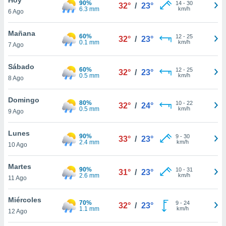
90%
ublicidad y
14
-
30
32°
/
23°
6.3 mm
km/h
6 Ago
do en
 mismo.
Mañana
60%
12
-
25
32°
/
23°
sultar más
0.1 mm
km/h
7 Ago
 en nuestra
 Cookies
y
Sábado
60%
12
-
25
ualquier
32°
/
23°
0.5 mm
km/h
8 Ago
ento
 botón
Domingo
80%
10
-
22
32°
/
24°
ación de
0.5 mm
km/h
9 Ago
kies
 disponible
Lunes
90%
9
-
30
e nuestra
33°
/
23°
2.4 mm
km/h
10 Ago
.
Martes
IVAMENTE,
90%
10
-
31
31°
/
23°
2.6 mm
km/h
11 Ago
as
Miércoles
70%
9
-
24
32°
/
23°
 a cookies
1.1 mm
km/h
12 Ago
 no aceptar