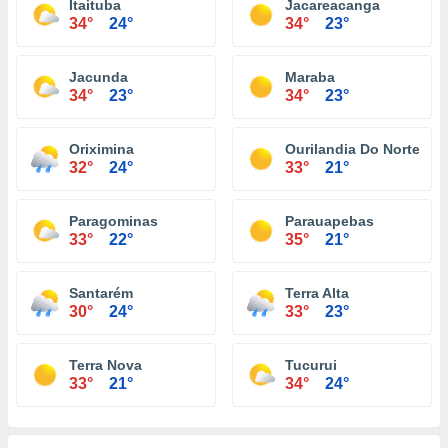
Itaituba
Jacareacanga
34°
24°
34°
23°
Jacunda
Maraba
34°
23°
34°
23°
Oriximina
Ourilandia Do Norte
32°
24°
33°
21°
Paragominas
Parauapebas
33°
22°
35°
21°
Santarém
Terra Alta
30°
24°
33°
23°
Terra Nova
Tucurui
33°
21°
34°
24°