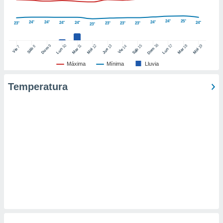
retirar su
ento u
24°
25°
24°
24°
24°
24°
24°
24°
23°
23°
23°
23°
23°
 de datos
er momento
16
10
17
9
15
18
11
12
13
19
14
8
7
Dom
Sáb
Dom
Vie
Lun
Mar
Lun
Sáb
Mar
Mié
Jue
Mié
Vie
ic en
o en
Máxima
Mínima
Lluvia
 Cookies
en
Temperatura
eb.
y
socios
el
to de
la
 en un
 y/o acceder
 de datos
ara
 anuncios