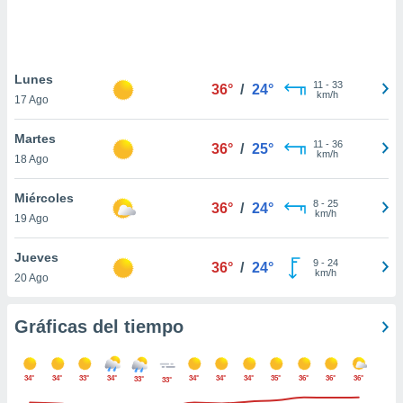
ste abono
 botón
.
Lunes
11
-
33
36°
/
24°
nto,
km/h
17 Ago
cios
Martes
kies,
11
-
36
36°
/
25°
km/h
18 Ago
ores únicos
as similares
nar,
Miércoles
8
-
25
36°
/
24°
rocesar
km/h
19 Ago
onales como
 este sitio
Jueves
recciones IP
9
-
24
36°
/
24°
km/h
20 Ago
ficadores de
 posible
s
Gráficas del tiempo
 traten tus
nales en
 interés
34°
34°
33°
34°
34°
34°
34°
35°
36°
36°
36°
33°
go a lo que
33°
nerte. Para