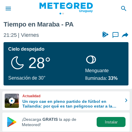
Tiempo en Maraba - PA
privacidad
21:25
Viernes
...
o de
om.uy
com.uy) ha
Cielo despejado
ado por
28°
es para
ue la
 que se
Menguante
e calidad.
Sensación de 30°
Iluminada:
33%
eder a este
ediante las
opciones:
Actualidad
Un rayo cae en pleno partido de fútbol en
ookies y
Tailandia: por qué es tan peligroso estar a la
e forma
intemperie durante una tormenta
¡Descarga
GRATIS
la app de
Instalar
d digital
Meteored!
ada, basada