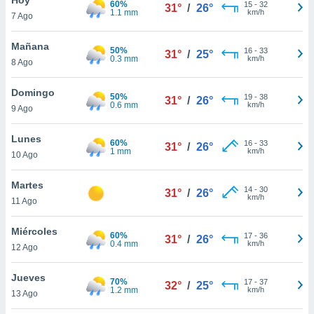
60%
ublicidad y
15
-
32
31°
/
26°
1.1 mm
km/h
7 Ago
do en
 mismo.
Mañana
50%
16
-
33
31°
/
25°
sultar más
0.3 mm
km/h
8 Ago
 en nuestra
 Cookies
y
Domingo
50%
19
-
38
ualquier
31°
/
26°
0.6 mm
km/h
9 Ago
ento
 botón
Lunes
60%
16
-
33
31°
/
26°
ación de
1 mm
km/h
10 Ago
kies
 disponible
Martes
14
-
30
e nuestra
31°
/
26°
km/h
11 Ago
.
Miércoles
IVAMENTE,
60%
17
-
36
31°
/
26°
0.4 mm
km/h
12 Ago
as
Jueves
70%
17
-
37
32°
/
25°
 a cookies
1.2 mm
km/h
13 Ago
 no aceptar