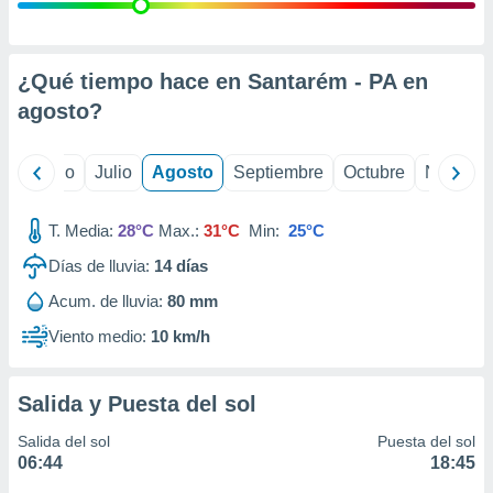
ados con el
 seleccionar
o.
calización
¿Qué tiempo hace en Santarém - PA en
precisa e
agosto
?
ión mediante
, publicidad
yo
Junio
Julio
Agosto
Septiembre
Octubre
Noviemb
dos,
 publicidad
T. Media:
28°C
Max.:
31°C
Min:
25°C
,
Días de lluvia:
14
días
ón de
 desarrollo
Acum. de lluvia:
80 mm
s.
Viento medio:
10 km/h
tros 1199
ios
Salida y Puesta del sol
Salida del sol
Puesta del sol
06:44
18:45