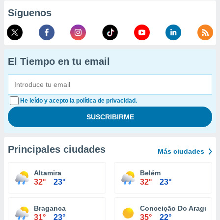
Síguenos
El Tiempo en tu email
He leído y acepto la política de privacidad.
Principales ciudades
Más ciudades
Altamira
Belém
32°
23°
32°
23°
Braganca
Conceição Do Araguaia
31°
23°
35°
22°