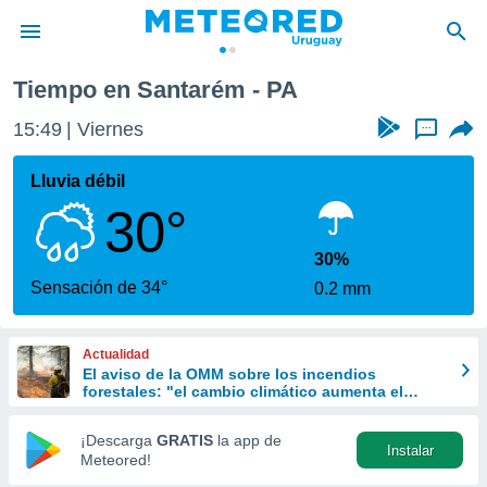
Tiempo en Santarém - PA
privacidad
15:49
Viernes
...
o de
om.uy
com.uy) ha
Lluvia débil
ado por
30°
es para
ue la
 que se
30%
e calidad.
Sensación de 34°
0.2 mm
eder a este
ediante las
opciones:
Actualidad
El aviso de la OMM sobre los incendios
ookies y
forestales: "el cambio climático aumenta el
e forma
riesgo, pero no es el único culpable
¡Descarga
GRATIS
la app de
Instalar
d digital
Meteored!
ada, basada