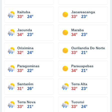
Itaituba
Jacareacanga
33°
24°
33°
23°
Jacunda
Maraba
34°
23°
34°
23°
Oriximina
Ourilandia Do Norte
32°
24°
33°
21°
Paragominas
Parauapebas
33°
22°
34°
21°
Santarém
Terra Alta
31°
26°
32°
23°
Terra Nova
Tucurui
33°
21°
33°
24°