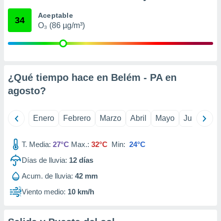
retirar su
Aceptable
ento u
34
O₃ (86 µg/m³)
 de datos
er momento
ic en
o en
¿Qué tiempo hace en Belém - PA en
 Cookies
en
agosto
?
eb.
y
Enero
Febrero
Marzo
Abril
Mayo
Junio
Ju
socios
el
T. Media:
27°C
Max.:
32°C
Min:
24°C
to de
Días de lluvia:
12
días
la
Acum. de lluvia:
42 mm
 en un
 y/o acceder
Viento medio:
10 km/h
 de datos
ara
 anuncios