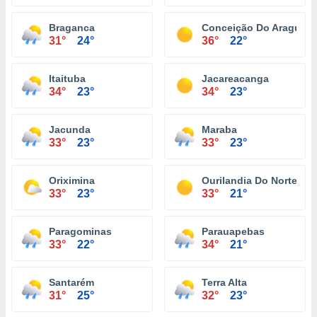
Braganca
Conceição Do Araguaia
31°
24°
36°
22°
Itaituba
Jacareacanga
34°
23°
34°
23°
Jacunda
Maraba
33°
23°
33°
23°
Oriximina
Ourilandia Do Norte
33°
23°
33°
21°
Paragominas
Parauapebas
33°
22°
34°
21°
Santarém
Terra Alta
31°
25°
32°
23°