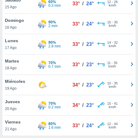
60%
ublicidad y
12
-
26
33°
/
24°
0.3 mm
km/h
15 Ago
do en
 mismo.
Domingo
90%
15
-
30
33°
/
24°
sultar más
2 mm
km/h
16 Ago
 en nuestra
 Cookies
y
Lunes
90%
14
-
32
ualquier
33°
/
23°
2.8 mm
km/h
17 Ago
ento
 botón
Martes
70%
11
-
35
33°
/
23°
ación de
0.7 mm
km/h
18 Ago
kies
 disponible
Miércoles
10
-
35
e nuestra
34°
/
23°
km/h
19 Ago
.
Jueves
IVAMENTE,
70%
15
-
41
34°
/
23°
0.2 mm
km/h
20 Ago
as
Viernes
80%
12
-
44
33°
/
24°
 a cookies
1.6 mm
km/h
21 Ago
 no aceptar