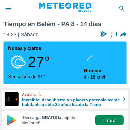
Tiempo en Belém - PA 8 - 14 días
privacidad
18:23
Sábado
...
o de
om.uy
com.uy) ha
Nubes y claros
ado por
27°
es para
ue la
 que se
Noreste
e calidad.
Sensación de 31°
4
16 km/h
eder a este
ediante las
opciones:
Astronomía
Increíble: descubierto un planeta potencialmente
ookies y
habitable a sólo 25 años luz de la Tierra
e forma
¡Descarga
GRATIS
la app de
Instalar
d digital
Meteored!
ada, basada