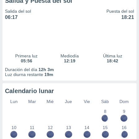
Salida y Puesta del sol
ar perfiles
idad
Salida del sol
Puesta del sol
a, utilizar
06:17
18:21
a
 la
da, crear un
personalizar
o, uso de
Primera luz
Mediodía
Última luz
a la
05:56
12:19
18:42
e contenido
do, medir el
Duración del día
12h 3m
Luz diurna restante
19m
 de la
medir el
 del
Calendario lunar
 comprender
 través de
Lun
Mar
Mié
Jue
Vie
Sáb
Dom
s o a través
nación de
8
9
edentes de
fuentes,
10
11
12
13
14
15
16
y mejora de
os, uso de