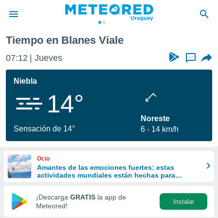
Tiempo en Blanes Viale
privacidad
07:12
Jueves
...
o de
om.uy
com.uy) ha
Niebla
ado por
14°
es para
ue la
 que se
Noreste
e calidad.
Sensación de 14°
6
14 km/h
eder a este
ediante las
opciones:
Ocio
Amantes de las emociones fuertes: estas
ookies y
actividades mundiales están hechas para
e forma
ustedes
¡Descarga
GRATIS
la app de
Instalar
d digital
Meteored!
ada, basada