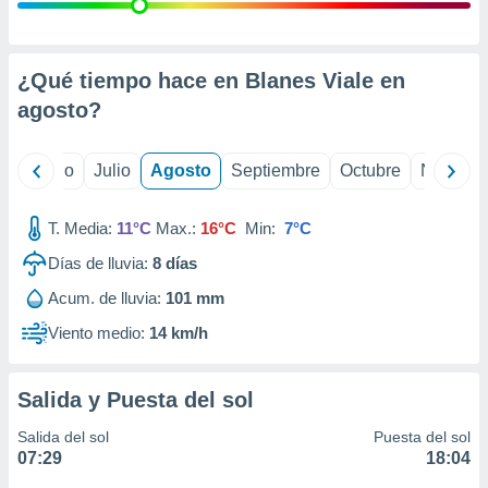
ados con el
 seleccionar
o.
calización
¿Qué tiempo hace en Blanes Viale en
precisa e
agosto
?
ión mediante
, publicidad
yo
Junio
Julio
Agosto
Septiembre
Octubre
Noviemb
dos,
 publicidad
T. Media:
11°C
Max.:
16°C
Min:
7°C
,
Días de lluvia:
8
días
ón de
 desarrollo
Acum. de lluvia:
101 mm
s.
Viento medio:
14 km/h
tros 1199
ios
Salida y Puesta del sol
Salida del sol
Puesta del sol
07:29
18:04