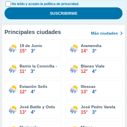
He leído y acepto la política de privacidad.
Principales ciudades
Más ciudades
19 de Junio
Aramendia
15°
3°
14°
3°
Barrio la Coronilla - Ancap
Blanes Viale
11°
3°
12°
4°
Estación Solís
Illescas
12°
4°
13°
4°
José Batlle y Ordo
José Pedro Varela
13°
4°
15°
3°