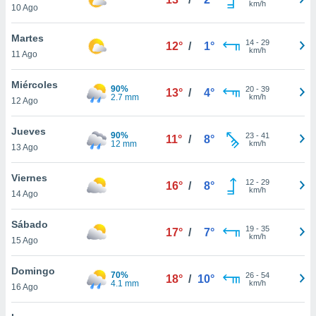
km/h
ublicidad y
10 Ago
do en
Martes
14
-
29
 mismo.
12°
/
1°
km/h
11 Ago
sultar más
 en nuestra
Miércoles
 Cookies
y
90%
20
-
39
13°
/
4°
2.7 mm
km/h
ualquier
12 Ago
ento
Jueves
90%
23
-
41
11°
/
8°
 botón
12 mm
km/h
13 Ago
ación de
kies
Viernes
 disponible
12
-
29
16°
/
8°
km/h
e nuestra
14 Ago
.
Sábado
19
-
35
17°
/
7°
IVAMENTE,
km/h
15 Ago
Domingo
as
70%
26
-
54
18°
/
10°
4.1 mm
km/h
16 Ago
 a cookies
 no aceptar