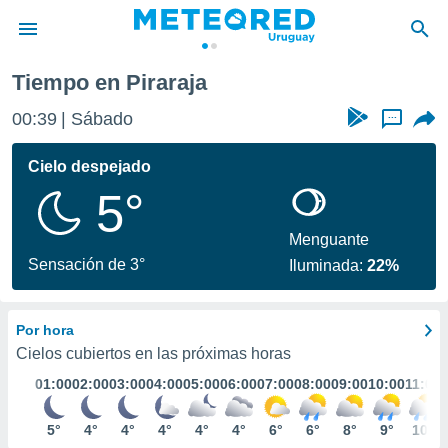
Tiempo en Piraraja
privacidad
00:39
Sábado
...
o de
om.uy
com.uy) ha
Cielo despejado
ado por
5°
es para
ue la
 que se
Menguante
e calidad.
Sensación de 3°
Iluminada:
22%
eder a este
ediante las
opciones:
Por hora
ookies y
Cielos cubiertos en las próximas horas
e forma
01:00
02:00
03:00
04:00
05:00
06:00
07:00
08:00
09:00
10:00
11:00
d digital
5°
4°
4°
4°
4°
4°
6°
6°
8°
9°
10°
ada, basada