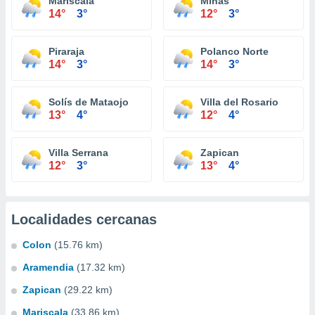
Mariscala
Minas
14°
3°
12°
3°
Piraraja
Polanco Norte
14°
3°
14°
3°
Solís de Mataojo
Villa del Rosario
13°
4°
12°
4°
Villa Serrana
Zapican
12°
3°
13°
4°
Localidades cercanas
Colon
(15.76 km)
Aramendia
(17.32 km)
Zapican
(29.22 km)
Mariscala
(33.86 km)