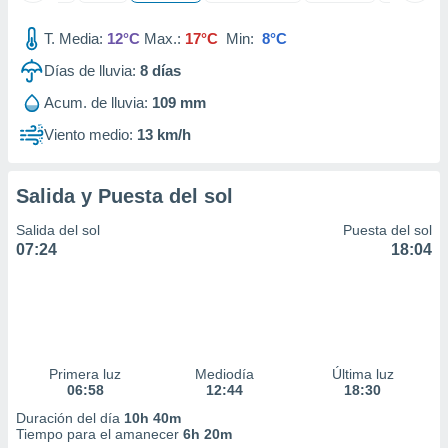
ados con el
 seleccionar
T. Media:
12°C
Max.:
17°C
Min:
8°C
o.
Días de lluvia:
8
días
calización
precisa e
Acum. de lluvia:
109 mm
ión mediante
Viento medio:
13 km/h
, publicidad
dos,
Salida y Puesta del sol
 publicidad
,
Salida del sol
Puesta del sol
ón de
07:24
18:04
 desarrollo
s.
tros 1199
ios
Primera luz
Mediodía
Última luz
06:58
12:44
18:30
Duración del día
10h 40m
Tiempo para el amanecer
6h 20m