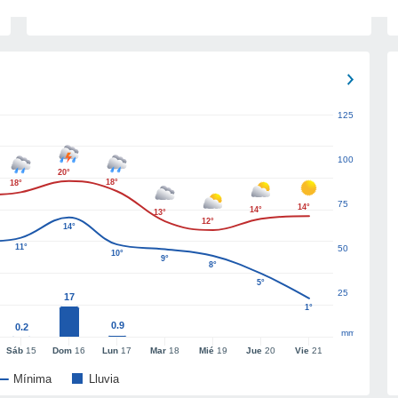
125
100
20°
18°
18°
75
14°
14°
13°
12°
14°
11°
50
10°
9°
8°
5°
25
17
1°
0.9
0.2
mm
Sáb
15
Dom
16
Lun
17
Mar
18
Mié
19
Jue
20
Vie
21
Mínima
Lluvia