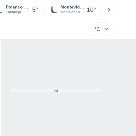
Polanco Norte
Montevideo
Maldonad
5°
10°
Lavalleja
Montevideo
Maldonado
°C