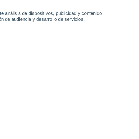
-
34
km/h
21
-
40
km/h
20
-
43
km/h
24
-
46
km/h
e análisis de dispositivos, publicidad y contenido
n de audiencia y desarrollo de servicios.
gosto
o
Oeste
0 Bajo
13
-
23 km/h
FPS:
no
o
Oeste
0 Bajo
14
-
24 km/h
FPS:
no
o
Oeste
0 Bajo
15
-
26 km/h
FPS:
no
o
Oeste
0 Bajo
14
-
26 km/h
FPS:
no
Oeste
0 Bajo
13
-
23 km/h
FPS:
no