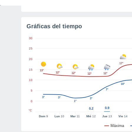
Tiempo para el amanecer
4h 14m
Gráficas del tiempo
30
25
20
17°
15
13°
12°
12°
12°
12°
10
10°
7°
5
3°
3°
3°
0
1°
0.9
0.2
°C
Dom
9
Lun
10
Mar
11
Mié
12
Jue
13
Vie
14
Máxima