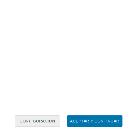
Calendario lunar
Lun
Mar
Mié
Jue
Vie
Sáb
Dom
9
10
11
12
13
14
15
16
17
18
19
20
21
22
CONFIGURACIÓN
ACEPTAR Y CONTINUAR