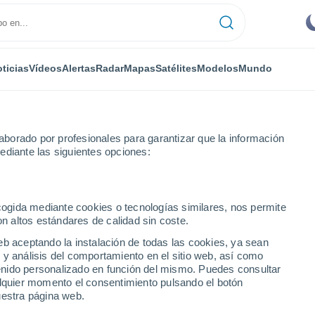
ticias
Vídeos
Alertas
Radar
Mapas
Satélites
Modelos
Mundo
borado por profesionales para garantizar que la información
ediante las siguientes opciones:
ecogida mediante cookies o tecnologías similares, nos permite
on altos estándares de calidad sin coste.
te
eb aceptando la instalación de todas las cookies, ya sean
 y análisis del comportamiento en el sitio web, así como
...
ntenido personalizado en función del mismo. Puedes consultar
alquier momento el consentimiento pulsando el botón
Por hora
uestra página web.
Cielos despejados en las
próximas horas