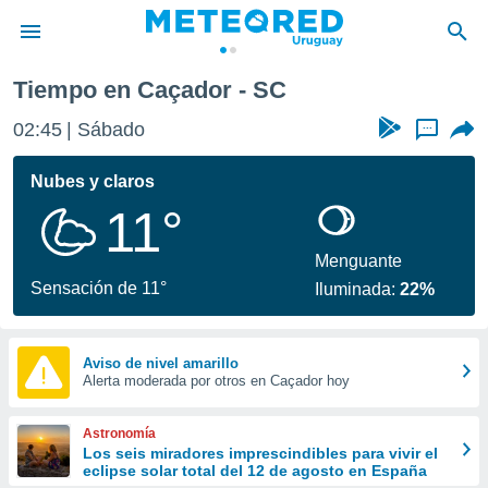
Tiempo en Caçador - SC
privacidad
02:45
Sábado
...
o de
om.uy
com.uy) ha
Nubes y claros
ado por
11°
es para
ue la
 que se
Menguante
e calidad.
Sensación de 11°
Iluminada:
22%
eder a este
ediante las
opciones:
Aviso de nivel amarillo
Alerta moderada por otros en Caçador hoy
ookies y
e forma
Astronomía
d digital
Los seis miradores imprescindibles para vivir el
eclipse solar total del 12 de agosto en España
ada, basada