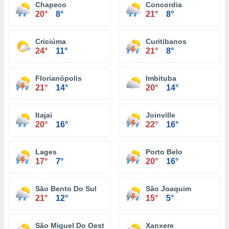
Chapeco
Concordia
20°
8°
21°
8°
Criciúma
Curitibanos
24°
11°
21°
8°
Florianópolis
Imbituba
21°
14°
20°
14°
Itajai
Joinville
20°
16°
22°
16°
Lages
Porto Belo
17°
7°
20°
16°
São Bento Do Sul
São Joaquim
21°
12°
15°
5°
São Miguel Do Oeste
Xanxere