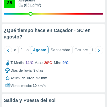
Aceptable
ados con el
25
 seleccionar
O₃ (63 µg/m³)
o.
calización
precisa e
ión mediante
¿Qué tiempo hace en Caçador - SC en
, publicidad
agosto
?
dos,
 publicidad
yo
Junio
Julio
Agosto
Septiembre
Octubre
Noviemb
,
ón de
 desarrollo
T. Media:
14°C
Max.:
20°C
Min:
9°C
s.
Días de lluvia:
9
días
tros 1199
Acum. de lluvia:
92 mm
ios
Viento medio:
10 km/h
Salida y Puesta del sol