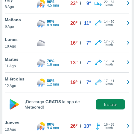
90%
ublicidad y
22
-
64
23°
/
9°
4.5 mm
km/h
8 Ago
do en
 mismo.
Mañana
90%
14
-
30
20°
/
11°
sultar más
8.9 mm
km/h
9 Ago
 en nuestra
 Cookies
y
Lunes
17
-
36
ualquier
16°
/
7°
km/h
10 Ago
ento
 botón
Martes
70%
17
-
34
13°
/
7°
ación de
1.6 mm
km/h
11 Ago
kies
 disponible
Miércoles
80%
17
-
41
e nuestra
19°
/
7°
1.2 mm
km/h
12 Ago
.
IVAMENTE,
¡Descarga
GRATIS
la app de
Instalar
Meteored!
as
 a cookies
Jueves
80%
16
-
55
26°
/
10°
9.4 mm
km/h
13 Ago
 no aceptar