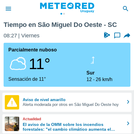
e
Tiempo en São Miguel Do Oeste - SC
privacidad
08:27
Viernes
...
o de
om.uy
com.uy) ha
Parcialmente nuboso
ado por
11°
es para
ue la
 que se
Sur
e calidad.
Sensación de 11°
12
26 km/h
eder a este
ediante las
opciones:
Aviso de nivel amarillo
Alerta moderada por otros en São Miguel Do Oeste hoy
ookies y
e forma
Actualidad
d digital
El aviso de la OMM sobre los incendios
forestales: "el cambio climático aumenta el
ada, basada