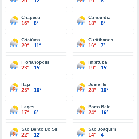
20°
12°
19°
8°
Chapeco
Concordia
16°
8°
18°
8°
Criciúma
Curitibanos
20°
11°
16°
7°
Florianópolis
Imbituba
23°
15°
19°
15°
Itajai
Joinville
25°
16°
28°
16°
Lages
Porto Belo
17°
6°
24°
16°
São Bento Do Sul
São Joaquim
22°
12°
14°
4°