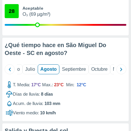
ados con el
 seleccionar
Aceptable
28
o.
O₃ (69 µg/m³)
calización
precisa e
ión mediante
, publicidad
¿Qué tiempo hace en São Miguel Do
Oeste - SC en
agosto
?
dos,
 publicidad
,
yo
Junio
Julio
Agosto
Septiembre
Octubre
Noviemb
ón de
 desarrollo
s.
T. Media:
17°C
Max.:
23°C
Min:
12°C
tros 1199
Días de lluvia:
8
días
ios
Acum. de lluvia:
103 mm
Viento medio:
10 km/h
Salida y Puesta del sol