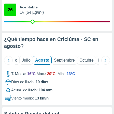
ados con el
 seleccionar
Aceptable
26
o.
O₃ (64 µg/m³)
calización
precisa e
ión mediante
, publicidad
¿Qué tiempo hace en Criciúma - SC en
agosto
?
dos,
 publicidad
,
yo
Junio
Julio
Agosto
Septiembre
Octubre
Noviemb
ón de
 desarrollo
s.
T. Media:
16°C
Max.:
20°C
Min:
13°C
tros 1199
Días de lluvia:
10
días
ios
Acum. de lluvia:
104 mm
Viento medio:
13 km/h
Salida y Puesta del sol