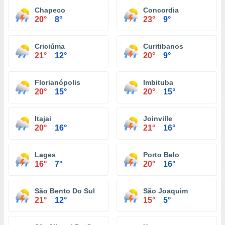
Chapeco
Concordia
20°
8°
23°
9°
Criciúma
Curitibanos
21°
12°
20°
9°
Florianópolis
Imbituba
20°
15°
20°
15°
Itajai
Joinville
20°
16°
21°
16°
Lages
Porto Belo
16°
7°
20°
16°
São Bento Do Sul
São Joaquim
21°
12°
15°
5°