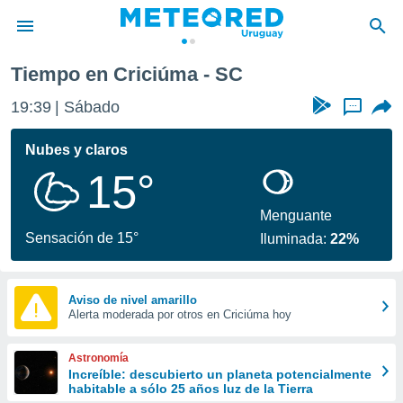
Tiempo en Criciúma - SC
privacidad
19:39
Sábado
...
o de
om.uy
com.uy) ha
Nubes y claros
ado por
15°
es para
ue la
 que se
Menguante
e calidad.
Sensación de 15°
Iluminada:
22%
eder a este
ediante las
opciones:
Aviso de nivel amarillo
Alerta moderada por otros en Criciúma hoy
ookies y
e forma
Astronomía
d digital
Increíble: descubierto un planeta potencialmente
habitable a sólo 25 años luz de la Tierra
ada, basada