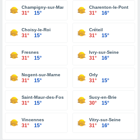
Champigny-sur-Marne
Charenton-le-Pont
31°
15°
31°
16°
Choisy-le-Roi
Créteil
31°
15°
31°
15°
Fresnes
Ivry-sur-Seine
31°
15°
31°
16°
Nogent-sur-Marne
Orly
31°
15°
31°
15°
Saint-Maur-des-Fossés
Sucy-en-Brie
31°
15°
30°
15°
Vincennes
Vitry-sur-Seine
31°
15°
31°
16°