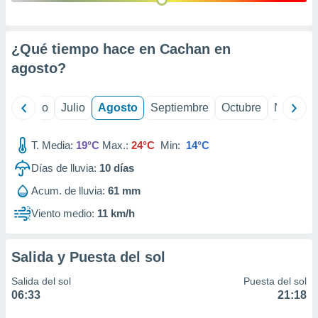
ados con el
 seleccionar
o.
¿Qué tiempo hace en Cachan en
calización
precisa e
agosto
?
ión mediante
, publicidad
yo
Junio
Julio
Agosto
Septiembre
Octubre
Noviemb
dos,
 publicidad
T. Media:
19°C
Max.:
24°C
Min:
14°C
,
Días de lluvia:
10
días
ón de
 desarrollo
Acum. de lluvia:
61 mm
s.
Viento medio:
11 km/h
tros 1199
ios
Salida y Puesta del sol
Salida del sol
Puesta del sol
06:33
21:18