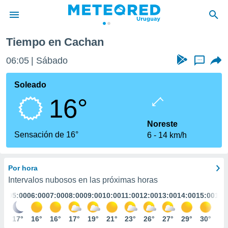
Tiempo en Cachan
privacidad
06:05
Sábado
...
o de
om.uy
com.uy) ha
Soleado
ado por
16°
es para
ue la
 que se
Noreste
e calidad.
Sensación de 16°
6
14 km/h
eder a este
ediante las
opciones:
Por hora
ookies y
Intervalos nubosos en las próximas horas
e forma
:00
05:00
06:00
07:00
08:00
09:00
10:00
11:00
12:00
13:00
14:00
15:00
16:
d digital
8°
17°
16°
16°
17°
19°
21°
23°
26°
27°
29°
30°
30
ada, basada