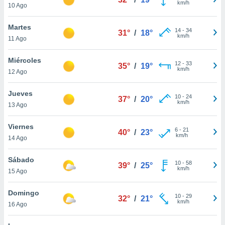
km/h
ublicidad y
10 Ago
do en
Martes
14
-
34
 mismo.
31°
/
18°
km/h
11 Ago
sultar más
 en nuestra
Miércoles
 Cookies
y
12
-
33
35°
/
19°
km/h
ualquier
12 Ago
ento
Jueves
10
-
24
37°
/
20°
 botón
km/h
13 Ago
ación de
kies
Viernes
 disponible
6
-
21
40°
/
23°
km/h
e nuestra
14 Ago
.
Sábado
10
-
58
39°
/
25°
IVAMENTE,
km/h
15 Ago
Domingo
as
10
-
29
32°
/
21°
km/h
16 Ago
 a cookies
 no aceptar