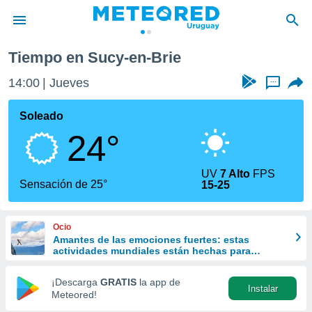
rie
Tiempo en Sucy-en-Brie
privacidad
14:00
Jueves
...
o de
om.uy
com.uy) ha
Soleado
ado por
24°
es para
ue la
 que se
UV
7 Alto
FPS
e calidad.
Sensación de 25°
15-25
eder a este
ediante las
opciones:
Ocio
Amantes de las emociones fuertes: estas
ookies y
actividades mundiales están hechas para
e forma
ustedes
¡Descarga
GRATIS
la app de
Instalar
d digital
Meteored!
ada, basada