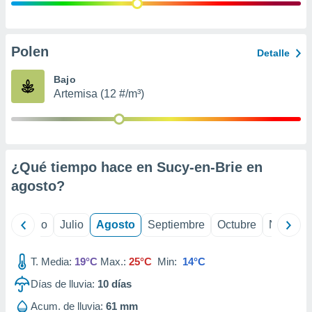
ados con el
 seleccionar
o.
calización
Polen
Detalle
precisa e
ión mediante
Bajo
Artemisa (12 #/m³)
, publicidad
dos,
 publicidad
,
¿Qué tiempo hace en Sucy-en-Brie en
ón de
 desarrollo
agosto
?
s.
tros 1199
yo
Junio
Julio
Agosto
Septiembre
Octubre
Noviemb
ios
T. Media:
19°C
Max.:
25°C
Min:
14°C
Días de lluvia:
10
días
Acum. de lluvia:
61 mm