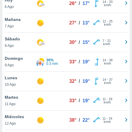
ublicidad y
14
-
33
26°
/
17°
km/h
6 Ago
do en
 mismo.
Mañana
12
-
25
27°
/
13°
sultar más
km/h
7 Ago
 en nuestra
 Cookies
y
Sábado
7
-
21
ualquier
30°
/
15°
km/h
8 Ago
ento
 botón
Domingo
30%
14
-
38
33°
/
19°
ación de
0.3 mm
km/h
9 Ago
kies
 disponible
Lunes
14
-
37
e nuestra
32°
/
19°
km/h
10 Ago
.
Martes
IVAMENTE,
11
-
29
33°
/
19°
km/h
11 Ago
as
Miércoles
11
-
24
38°
/
22°
 a cookies
km/h
12 Ago
 no aceptar