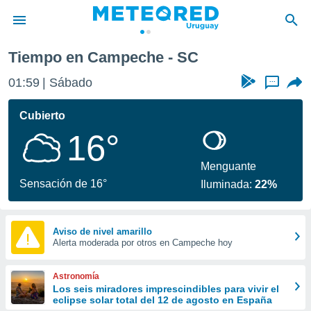
Tiempo en Campeche - SC
privacidad
01:59
Sábado
...
o de
om.uy
com.uy) ha
Cubierto
ado por
16°
es para
ue la
 que se
Menguante
e calidad.
Sensación de 16°
Iluminada:
22%
eder a este
ediante las
opciones:
Aviso de nivel amarillo
Alerta moderada por otros en Campeche hoy
ookies y
e forma
Astronomía
d digital
Los seis miradores imprescindibles para vivir el
eclipse solar total del 12 de agosto en España
ada, basada