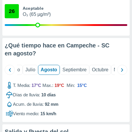
ados con el
 seleccionar
Aceptable
26
o.
O₃ (65 µg/m³)
calización
precisa e
ión mediante
, publicidad
¿Qué tiempo hace en Campeche - SC
en
agosto
?
dos,
 publicidad
,
yo
Junio
Julio
Agosto
Septiembre
Octubre
Noviemb
ón de
 desarrollo
s.
T. Media:
17°C
Max.:
19°C
Min:
15°C
tros 1199
Días de lluvia:
10
días
ios
Acum. de lluvia:
92 mm
Viento medio:
15 km/h
Salida y Puesta del sol