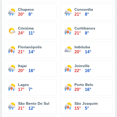
Chapeco
Concordia
20°
8°
21°
8°
Criciúma
Curitibanos
24°
11°
21°
8°
Florianópolis
Imbituba
21°
14°
20°
14°
Itajai
Joinville
20°
16°
22°
16°
Lages
Porto Belo
17°
7°
20°
16°
São Bento Do Sul
São Joaquim
21°
12°
15°
5°