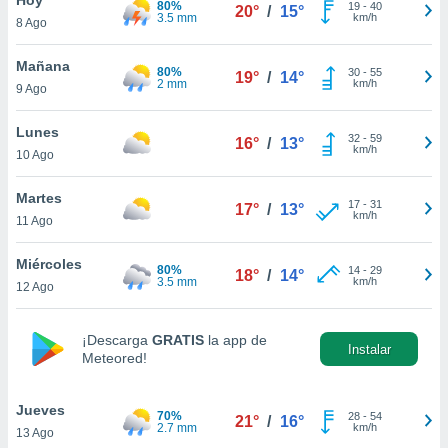
80%
ublicidad y
19
-
40
20°
/
15°
3.5 mm
km/h
8 Ago
do en
 mismo.
Mañana
80%
30
-
55
19°
/
14°
sultar más
2 mm
km/h
9 Ago
 en nuestra
 Cookies
y
Lunes
32
-
59
ualquier
16°
/
13°
km/h
10 Ago
ento
 botón
Martes
17
-
31
17°
/
13°
ación de
km/h
11 Ago
kies
 disponible
Miércoles
80%
14
-
29
e nuestra
18°
/
14°
3.5 mm
km/h
12 Ago
.
IVAMENTE,
¡Descarga
GRATIS
la app de
Instalar
Meteored!
as
 a cookies
Jueves
70%
28
-
54
21°
/
16°
2.7 mm
km/h
13 Ago
 no aceptar