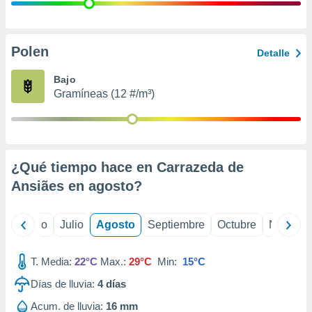
ados con el
 seleccionar
o.
calización
Polen
Detalle
precisa e
ión mediante
Bajo
Gramíneas (12 #/m³)
, publicidad
dos,
 publicidad
,
¿Qué tiempo hace en Carrazeda de
ón de
 desarrollo
Ansiães en
agosto
?
s.
tros 1199
yo
Junio
Julio
Agosto
Septiembre
Octubre
Noviemb
ios
T. Media:
22°C
Max.:
29°C
Min:
15°C
Días de lluvia:
4
días
Acum. de lluvia:
16 mm