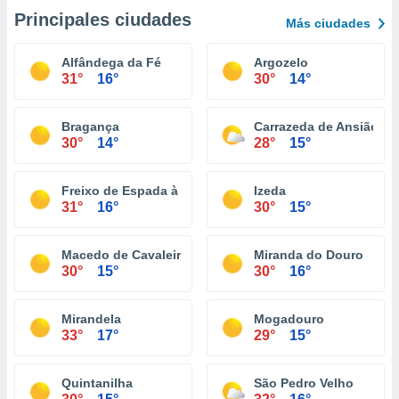
Principales ciudades
Más ciudades
Alfândega da Fé
Argozelo
31°
16°
30°
14°
Bragança
Carrazeda de Ansiães
30°
14°
28°
15°
Freixo de Espada à Cinta
Izeda
31°
16°
30°
15°
Macedo de Cavaleiros
Miranda do Douro
30°
15°
30°
16°
Mirandela
Mogadouro
33°
17°
29°
15°
Quintanilha
São Pedro Velho