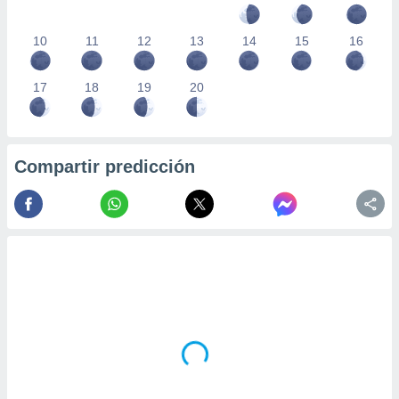
10
11
12
13
14
15
16
17
18
19
20
Compartir predicción