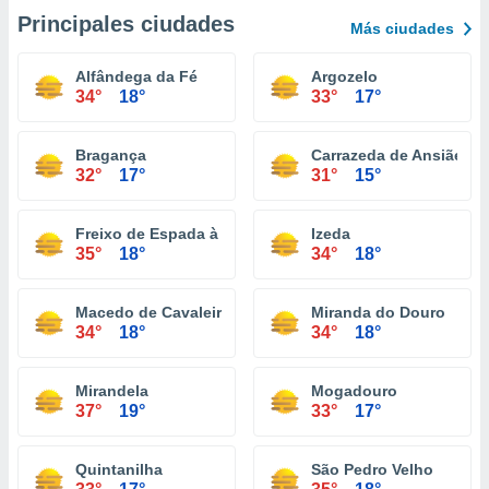
Principales ciudades
Más ciudades
Alfândega da Fé
Argozelo
34°
18°
33°
17°
Bragança
Carrazeda de Ansiães
32°
17°
31°
15°
Freixo de Espada à Cinta
Izeda
35°
18°
34°
18°
Macedo de Cavaleiros
Miranda do Douro
34°
18°
34°
18°
Mirandela
Mogadouro
37°
19°
33°
17°
Quintanilha
São Pedro Velho