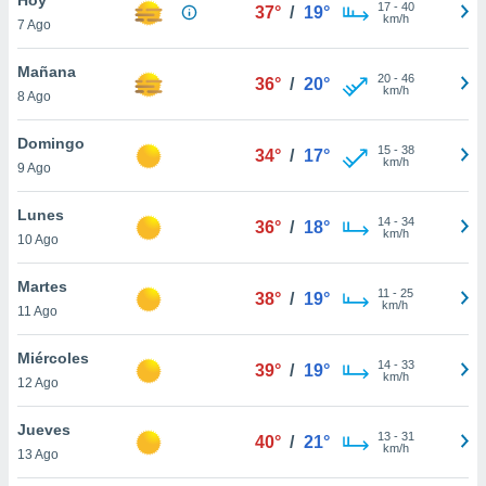
ublicidad y
17
-
40
37°
/
19°
km/h
7 Ago
do en
 mismo.
Mañana
20
-
46
36°
/
20°
sultar más
km/h
8 Ago
 en nuestra
 Cookies
y
Domingo
15
-
38
ualquier
34°
/
17°
km/h
9 Ago
ento
 botón
Lunes
14
-
34
36°
/
18°
ación de
km/h
10 Ago
kies
 disponible
Martes
11
-
25
e nuestra
38°
/
19°
km/h
11 Ago
.
Miércoles
IVAMENTE,
14
-
33
39°
/
19°
km/h
12 Ago
as
Jueves
13
-
31
40°
/
21°
 a cookies
km/h
13 Ago
 no aceptar