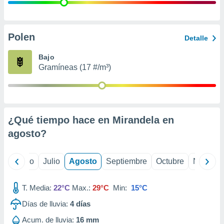
ados con el
 seleccionar
o.
calización
Polen
Detalle
precisa e
ión mediante
Bajo
Gramíneas (17 #/m³)
, publicidad
dos,
 publicidad
,
¿Qué tiempo hace en Mirandela en
ón de
 desarrollo
agosto
?
s.
tros 1199
yo
Junio
Julio
Agosto
Septiembre
Octubre
Noviemb
ios
T. Media:
22°C
Max.:
29°C
Min:
15°C
Días de lluvia:
4
días
Acum. de lluvia:
16 mm