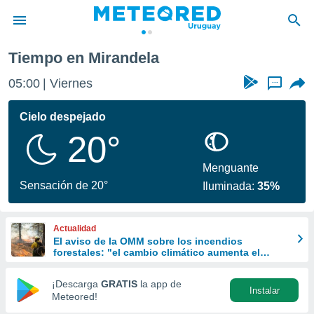
Tiempo en Mirandela
privacidad
05:00
Viernes
...
o de
om.uy
com.uy) ha
Cielo despejado
ado por
20°
es para
ue la
 que se
Menguante
e calidad.
Sensación de 20°
Iluminada:
35%
eder a este
ediante las
opciones:
Actualidad
El aviso de la OMM sobre los incendios
ookies y
forestales: "el cambio climático aumenta el
e forma
riesgo, pero no es el único culpable
¡Descarga
GRATIS
la app de
Instalar
d digital
Meteored!
ada, basada