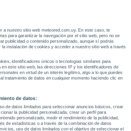
e
r a nuestro sitio web meteored.com.uy. En este caso, te
:
35%
as para garantizar la navegación por el sitio web, pero no se
rar publicidad o contenido personalizado, aunque sí podrás
 la instalación de cookies y acceder a nuestro sitio web a través
tales:
es, identificadores únicos o tecnologías similares para
 no
n este sitio web, las direcciones IP y los identificadores de
rsonales en virtud de un interés legítimo, algo a lo que puedes
Radar de lluvia
Satélites
Modelos
 al tratamiento de datos en cualquier momento haciendo clic en
miento de datos:
Lunes
Martes
Miércoles
Jueves
uso de datos limitados para seleccionar anuncios básicos, crear
10 Ago
11 Ago
12 Ago
13 Ago
ccionar la publicidad personalizada, crear un perfil para
ontenido personalizado, medir el rendimiento de la publicidad,
vés de estadísticas o a través de la combinación de datos
rvicios, uso de datos limitados con el objetivo de seleccionar el