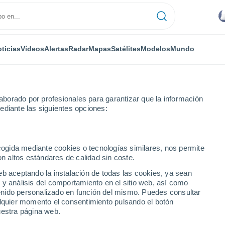
ticias
Vídeos
Alertas
Radar
Mapas
Satélites
Modelos
Mundo
borado por profesionales para garantizar que la información
ediante las siguientes opciones:
ecogida mediante cookies o tecnologías similares, nos permite
on altos estándares de calidad sin coste.
ales
eb aceptando la instalación de todas las cookies, ya sean
 y análisis del comportamiento en el sitio web, así como
...
ntenido personalizado en función del mismo. Puedes consultar
alquier momento el consentimiento pulsando el botón
Por hora
uestra página web.
Cielos nubosos en las próximas
horas