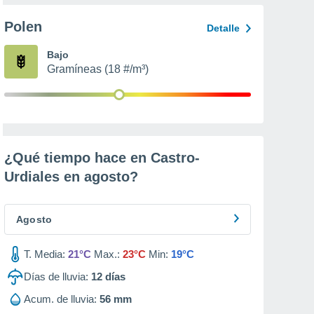
Polen
Detalle
Bajo
Gramíneas (18 #/m³)
¿Qué tiempo hace en Castro-
Urdiales en
agosto
?
Agosto
T. Media:
21°C
Max.:
23°C
Min:
19°C
Días de lluvia:
12
días
Acum. de lluvia:
56 mm