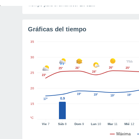
Tiempo para el amanecer
2h 32m
Gráficas del tiempo
35
30
26°
26°
25°
25°
24°
25
23°
20
19°
19°
19°
19°
0.9
17°
15
°C
Vie
7
Sáb
8
Dom
9
Lun
10
Mar
11
Mié
12
Máxima