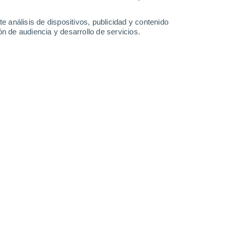
24°
/
19°
26°
/
19°
25°
/
19°
25°
/
20°
e análisis de dispositivos, publicidad y contenido
n de audiencia y desarrollo de servicios.
-
23
km/h
18
-
29
km/h
16
-
28
km/h
13
-
25
km/h
 agosto
Sureste
0 Bajo
5
-
11 km/h
FPS:
no
Sureste
0 Bajo
6
-
11 km/h
FPS:
no
boso
Sur
0 Bajo
7
-
12 km/h
FPS:
no
Sur
0 Bajo
8
-
14 km/h
FPS:
no