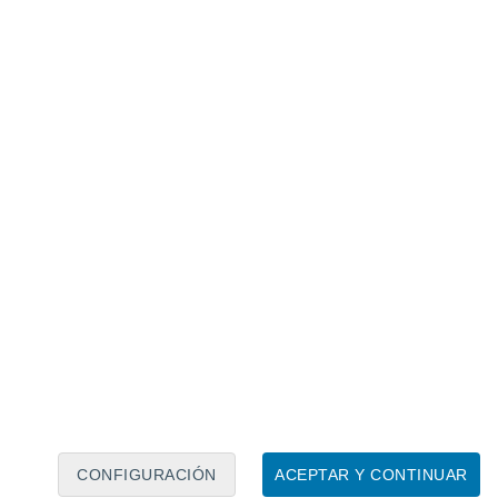
Calendario lunar
Lun
Mar
Mié
Jue
Vie
Sáb
Dom
7
8
9
10
11
12
13
14
15
16
17
18
19
20
CONFIGURACIÓN
ACEPTAR Y CONTINUAR