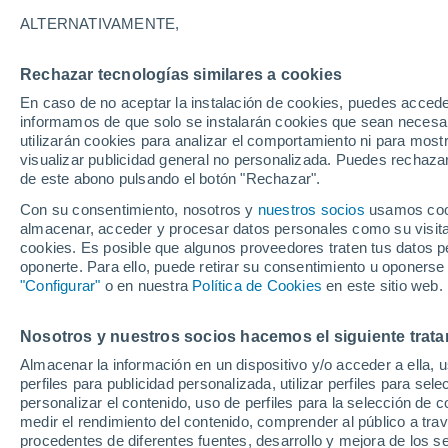
19°
ALTERNATIVAMENTE,
Rechazar tecnologías similares a cookies
Menguant
En caso de no aceptar la instalación de cookies, puedes accede
Iluminada
Sensación de 19°
informamos de que solo se instalarán cookies que sean necesari
utilizarán cookies para analizar el comportamiento ni para most
visualizar publicidad general no personalizada. Puedes rechazar
de este abono pulsando el botón "Rechazar".
Actualidad
El aviso de la OMM sobre los incendios fores
Con su consentimiento, nosotros y
nuestros socios
usamos cooki
"el cambio climático aumenta el riesgo, pero
almacenar, acceder y procesar datos personales como su visita e
es el único culpable
cookies. Es posible que algunos proveedores traten tus datos pe
Tiempo 1 - 7 días
Actualidad
Mapa de nubosidad
oponerte. Para ello, puede retirar su consentimiento u oponerse
"Configurar"
o en nuestra
Política de Cookies
en este sitio web.
Nosotros y nuestros socios hacemos el siguiente trata
Mañana
Domingo
Hoy
Almacenar la información en un dispositivo y/o acceder a ella, 
8 Ago
9 Ago
7 Ago
perfiles para publicidad personalizada, utilizar perfiles para sele
personalizar el contenido, uso de perfiles para la selección de c
medir el rendimiento del contenido, comprender al público a tra
procedentes de diferentes fuentes, desarrollo y mejora de los se
70%