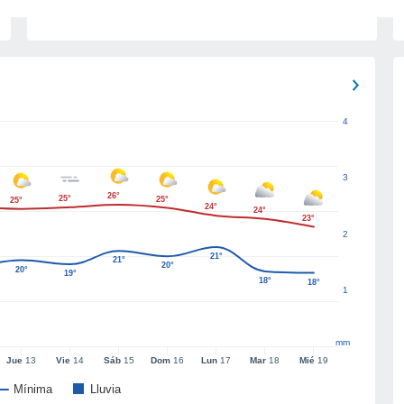
4
3
26°
25°
25°
25°
24°
24°
23°
2
21°
21°
20°
20°
19°
18°
18°
1
mm
Jue
13
Vie
14
Sáb
15
Dom
16
Lun
17
Mar
18
Mié
19
Mínima
Lluvia