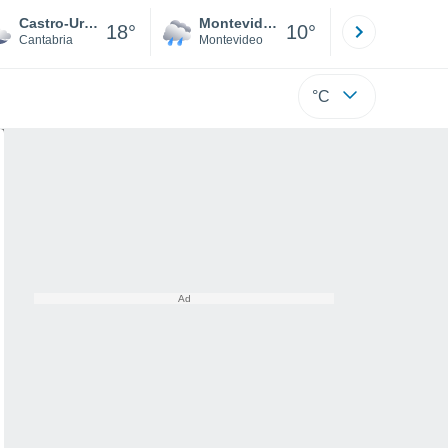
Castro-Urdiales
Montevideo
Maldonad
18°
10°
Cantabria
Montevideo
Maldonado
°C