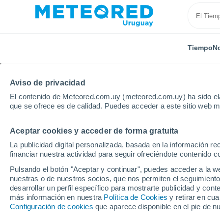
Tiempo
No
Aviso de privacidad
El contenido de Meteored.com.uy (meteored.com.uy) ha sido ela
que se ofrece es de calidad. Puedes acceder a este sitio web m
Aceptar cookies y acceder de forma gratuita
Inicio
España
Cantabria
Castro-Urdiales
La publicidad digital personalizada, basada en la información r
financiar nuestra actividad para seguir ofreciéndote contenido c
Tiempo en Castro-Urdi
Pulsando el botón "Aceptar y continuar", puedes acceder a la w
nuestras o de nuestros socios, que nos permiten el seguimiento
04:04
Viernes
desarrollar un perfil específico para mostrarte publicidad y co
más información en nuestra
Política de Cookies
y retirar en cu
Configuración de cookies
que aparece disponible en el pie de n
Nubes y claros