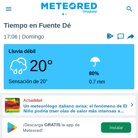
Tiempo en Fuente Dé
privacidad
17:06
Domingo
...
o de
om.uy
com.uy) ha
Lluvia débil
ado por
20°
es para
ue la
 que se
80%
e calidad.
Sensación de 20°
0.7 mm
eder a este
ediante las
opciones:
Actualidad
Un meteorólogo italiano avisa: el fenómeno de El
ookies y
Niño podría traer olas de calor más intensas a
e forma
Europa
¡Descarga
GRATIS
la app de
Instalar
d digital
Meteored!
ada, basada