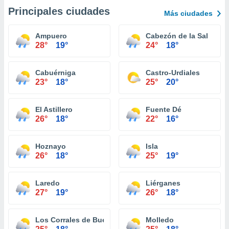
Principales ciudades
Más ciudades
Ampuero
Cabezón de la Sal
28°
19°
24°
18°
Cabuérniga
Castro-Urdiales
23°
18°
25°
20°
El Astillero
Fuente Dé
26°
18°
22°
16°
Hoznayo
Isla
26°
18°
25°
19°
Laredo
Liérganes
27°
19°
26°
18°
Los Corrales de Buelna
Molledo