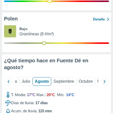
ados con el
 seleccionar
o.
calización
Polen
Detalle
precisa e
ión mediante
Bajo
Gramíneas (8 #/m³)
, publicidad
dos,
 publicidad
,
¿Qué tiempo hace en Fuente Dé en
ón de
 desarrollo
agosto
?
s.
tros 1199
yo
Junio
Julio
Agosto
Septiembre
Octubre
Noviemb
ios
T. Media:
17°C
Max.:
20°C
Min:
14°C
Días de lluvia:
17
días
Acum. de lluvia:
115 mm