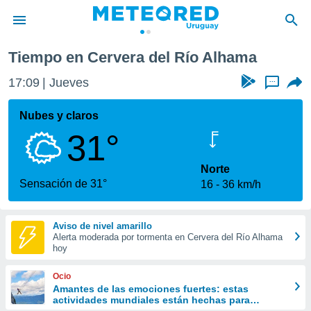
Tiempo en Cervera del Río Alhama
privacidad
17:09
Jueves
...
o de
om.uy
com.uy) ha
Nubes y claros
ado por
31°
es para
ue la
 que se
Norte
e calidad.
Sensación de 31°
16
36 km/h
eder a este
ediante las
opciones:
Aviso de nivel amarillo
Alerta moderada por tormenta en Cervera del Río Alhama
ookies y
hoy
e forma
Ocio
d digital
Amantes de las emociones fuertes: estas
actividades mundiales están hechas para
ada, basada