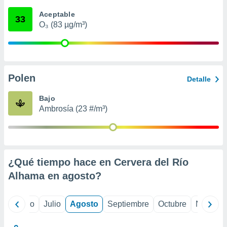
ados con el
 seleccionar
Aceptable
33
o.
O₃ (83 µg/m³)
calización
precisa e
ión mediante
, publicidad
Polen
Detalle
dos,
Bajo
 publicidad
Ambrosía (23 #/m³)
,
ón de
 desarrollo
s.
tros 1199
¿Qué tiempo hace en Cervera del Río
ios
Alhama en
agosto
?
yo
Junio
Julio
Agosto
Septiembre
Octubre
Noviemb