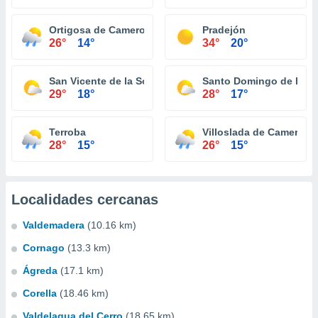
Ortigosa de Cameros
Pradejón
26°
14°
34°
20°
San Vicente de la Sonsierra
Santo Domingo de la C
29°
18°
28°
17°
Terroba
Villoslada de Cameros
28°
15°
26°
15°
Localidades cercanas
Valdemadera
(10.16 km)
Cornago
(13.3 km)
Ágreda
(17.1 km)
Corella
(18.46 km)
Valdelagua del Cerro
(18.65 km)