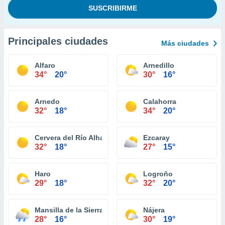
Principales ciudades
Más ciudades
Alfaro
Arnedillo
34°
20°
30°
16°
Arnedo
Calahorra
32°
18°
34°
20°
Cervera del Río Alhama
Ezcaray
32°
18°
27°
15°
Haro
Logroño
29°
18°
32°
20°
Mansilla de la Sierra
Nájera
28°
16°
30°
19°