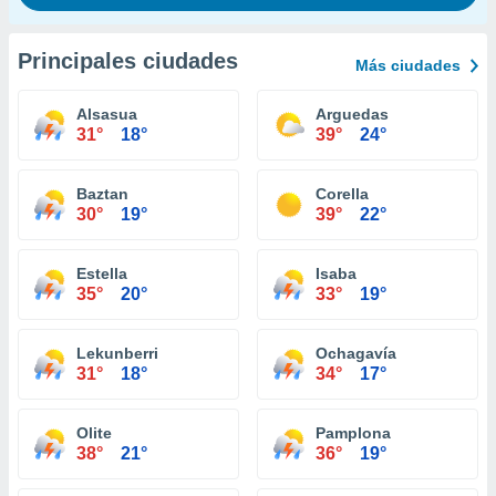
Principales ciudades
Más ciudades
Alsasua
Arguedas
31°
18°
39°
24°
Baztan
Corella
30°
19°
39°
22°
Estella
Isaba
35°
20°
33°
19°
Lekunberri
Ochagavía
31°
18°
34°
17°
Olite
Pamplona
38°
21°
36°
19°