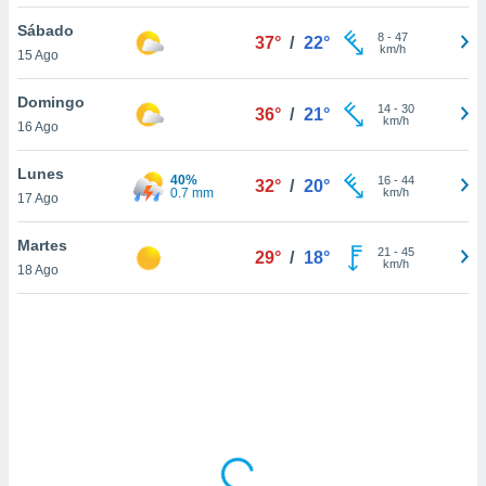
ón de
uedes
Sábado
8
-
47
37°
/
22°
uestro sitio
km/h
15 Ago
ed.com.uy.
o, te
Domingo
 de que
14
-
30
36°
/
21°
km/h
16 Ago
talarán
e sean
para
Lunes
40%
16
-
44
32°
/
20°
a
0.7 mm
km/h
17 Ago
por el sitio
o se
Martes
21
-
45
cookies para
29°
/
18°
km/h
18 Ago
nto ni para
licidad o
ado, aunque
sualizar
general no
ada. Puedes
 instalación
y acceder a
io web a