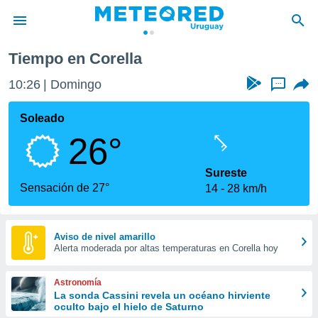
Tiempo en Corella
privacidad
10:26
Domingo
...
o de
om.uy
com.uy) ha
Soleado
ado por
26°
es para
ue la
 que se
Sureste
e calidad.
Sensación de 27°
14
28 km/h
eder a este
ediante las
opciones:
Aviso de nivel amarillo
Alerta moderada por altas temperaturas en Corella hoy
ookies y
e forma
Astronomía
d digital
La sonda Cassini revela un océano hirviente
oculto bajo el hielo de Saturno
ada, basada