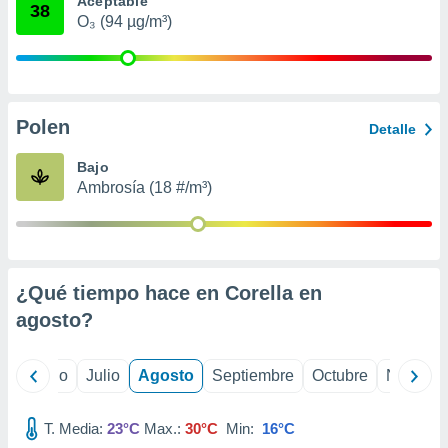
Aceptable
ados con el
38
 seleccionar
O₃ (94 µg/m³)
o.
calización
precisa e
ión mediante
Polen
Detalle
, publicidad
Bajo
dos,
Ambrosía (18 #/m³)
 publicidad
,
ón de
 desarrollo
s.
¿Qué tiempo hace en Corella en
tros 1199
agosto
?
ios
yo
Junio
Julio
Agosto
Septiembre
Octubre
Noviemb
T. Media:
23°C
Max.:
30°C
Min:
16°C