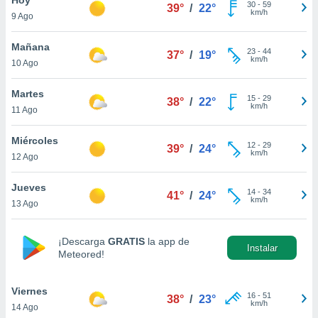
ublicidad y
30
-
59
39°
/
22°
km/h
9 Ago
do en
 mismo.
Mañana
23
-
44
37°
/
19°
sultar más
km/h
10 Ago
 en nuestra
 Cookies
y
Martes
15
-
29
ualquier
38°
/
22°
km/h
11 Ago
ento
 botón
Miércoles
12
-
29
39°
/
24°
ación de
km/h
12 Ago
kies
 disponible
Jueves
14
-
34
e nuestra
41°
/
24°
km/h
13 Ago
.
IVAMENTE,
¡Descarga
GRATIS
la app de
Instalar
Meteored!
as
 a cookies
Viernes
16
-
51
38°
/
23°
km/h
14 Ago
 no aceptar