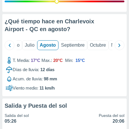
ados con el
 seleccionar
o.
calización
¿Qué tiempo hace en Charlevoix
precisa e
Airport - QC en
agosto
?
ión mediante
, publicidad
yo
Junio
Julio
Agosto
Septiembre
Octubre
Noviemb
dos,
 publicidad
T. Media:
17°C
Max.:
20°C
Min:
15°C
,
Días de lluvia:
12
días
ón de
 desarrollo
Acum. de lluvia:
98 mm
s.
Viento medio:
11 km/h
tros 1199
ios
Salida y Puesta del sol
Salida del sol
Puesta del sol
05:26
20:06