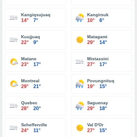
Kangiqsujuaq
Kangirsuk
14°
7°
10°
6°
Kuujjuaq
Matagami
22°
9°
29°
14°
Matane
Mistassini
23°
17°
27°
17°
Montreal
Povungnituq
29°
21°
19°
15°
Quebec
Saguenay
28°
20°
29°
18°
Schefferville
Val D'Or
24°
11°
27°
15°