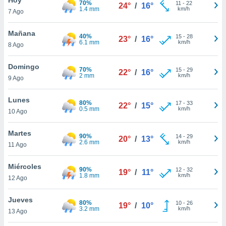
70%
ublicidad y
11
-
22
24°
/
16°
1.4 mm
km/h
7 Ago
do en
 mismo.
Mañana
40%
15
-
28
23°
/
16°
sultar más
6.1 mm
km/h
8 Ago
 en nuestra
 Cookies
y
Domingo
70%
15
-
29
ualquier
22°
/
16°
2 mm
km/h
9 Ago
ento
 botón
Lunes
80%
17
-
33
22°
/
15°
ación de
0.5 mm
km/h
10 Ago
kies
 disponible
Martes
90%
14
-
29
e nuestra
20°
/
13°
2.6 mm
km/h
11 Ago
.
Miércoles
IVAMENTE,
90%
12
-
32
19°
/
11°
1.8 mm
km/h
12 Ago
as
Jueves
80%
10
-
26
19°
/
10°
 a cookies
3.2 mm
km/h
13 Ago
 no aceptar