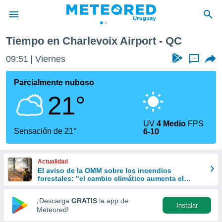
Tiempo en Charlevoix Airport - QC
privacidad
09:51
Viernes
...
o de
om.uy
com.uy) ha
Parcialmente nuboso
ado por
21°
es para
ue la
 que se
UV
4 Medio
FPS
e calidad.
Sensación de 21°
6-10
eder a este
ediante las
opciones:
Actualidad
El aviso de la OMM sobre los incendios
ookies y
forestales: "el cambio climático aumenta el
e forma
riesgo, pero no es el único culpable
¡Descarga
GRATIS
la app de
Instalar
d digital
Meteored!
ada, basada