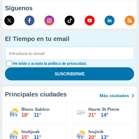
Síguenos
El Tiempo en tu email
He leído y acepto la política de privacidad.
Principales ciudades
Más ciudades
Blanc Sablon
Havre St Pierre
18°
11°
21°
14°
Inukjuak
Ivujivik
15°
11°
20°
13°