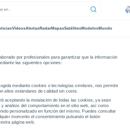
ticias
Vídeos
Alertas
Radar
Mapas
Satélites
Modelos
Mundo
borado por profesionales para garantizar que la información
ediante las siguientes opciones:
e
ecogida mediante cookies o tecnologías similares, nos permite
on altos estándares de calidad sin coste.
e - QC
eb aceptando la instalación de todas las cookies, ya sean
 y análisis del comportamiento en el sitio web, así como
...
ntenido personalizado en función del mismo. Puedes consultar
alquier momento el consentimiento pulsando el botón
Por hora
uestra página web.
Lluvias débiles en las próximas
horas