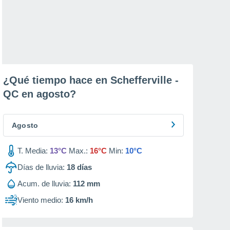
¿Qué tiempo hace en Schefferville -
QC en
agosto
?
Agosto
T. Media:
13°C
Max.:
16°C
Min:
10°C
Días de lluvia:
18
días
Acum. de lluvia:
112 mm
Viento medio:
16 km/h