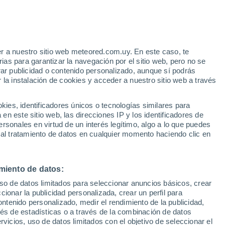
r a nuestro sitio web meteored.com.uy. En este caso, te
as para garantizar la navegación por el sitio web, pero no se
rar publicidad o contenido personalizado, aunque sí podrás
 la instalación de cookies y acceder a nuestro sitio web a través
tales:
es, identificadores únicos o tecnologías similares para
 no
n este sitio web, las direcciones IP y los identificadores de
rsonales en virtud de un interés legítimo, algo a lo que puedes
 de lluvia
Satélites
Modelos
 al tratamiento de datos en cualquier momento haciendo clic en
miento de datos:
omingo
Lunes
Martes
Miércoles
uso de datos limitados para seleccionar anuncios básicos, crear
9 Ago
10 Ago
11 Ago
12 Ago
ccionar la publicidad personalizada, crear un perfil para
ontenido personalizado, medir el rendimiento de la publicidad,
vés de estadísticas o a través de la combinación de datos
rvicios, uso de datos limitados con el objetivo de seleccionar el
90%
90%
90%
80%