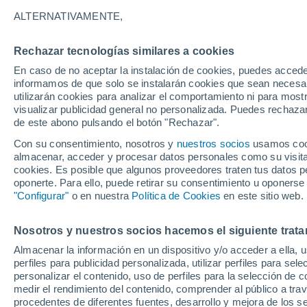
16°
ALTERNATIVAMENTE,
Rechazar tecnologías similares a cookies
90%
En caso de no aceptar la instalación de cookies, puedes accede
Sensación de 16°
1.8 mm
informamos de que solo se instalarán cookies que sean necesari
utilizarán cookies para analizar el comportamiento ni para most
visualizar publicidad general no personalizada. Puedes rechazar
de este abono pulsando el botón "Rechazar".
Actualidad
El aviso de la OMM sobre los incendios fores
Con su consentimiento, nosotros y
nuestros socios
usamos cooki
"el cambio climático aumenta el riesgo, pero
almacenar, acceder y procesar datos personales como su visita e
es el único culpable
cookies. Es posible que algunos proveedores traten tus datos pe
Tiempo 1 - 7 días
Radar de lluvia
Actualidad
Mapa
oponerte. Para ello, puede retirar su consentimiento u oponerse
"Configurar"
o en nuestra
Política de Cookies
en este sitio web.
Nosotros y nuestros socios hacemos el siguiente trata
Mañana
Sábado
D
Hoy
Almacenar la información en un dispositivo y/o acceder a ella, 
7 Ago
8 Ago
6 Ago
perfiles para publicidad personalizada, utilizar perfiles para sele
personalizar el contenido, uso de perfiles para la selección de c
medir el rendimiento del contenido, comprender al público a tra
procedentes de diferentes fuentes, desarrollo y mejora de los se
90%