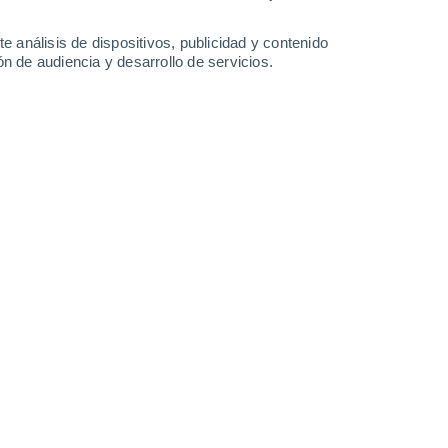
7.8 mm
6 mm
1.4 mm
4.9 mm
21°
/
15°
21°
/
12°
20°
/
12°
17°
/
11°
e análisis de dispositivos, publicidad y contenido
n de audiencia y desarrollo de servicios.
-
39
km/h
16
-
40
km/h
12
-
30
km/h
12
-
26
km/h
de agosto
Norte
1 Bajo
6°
9
-
21 km/h
FPS:
no
Norte
0 Bajo
6°
9
-
17 km/h
FPS:
no
Norte
0 Bajo
5°
9
-
18 km/h
FPS:
no
Norte
0 Bajo
5°
7
-
16 km/h
FPS:
no