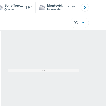
Schefferville
Montevideo
Maldonad
16°
12°
Quebec
Montevideo
Maldonado
°C