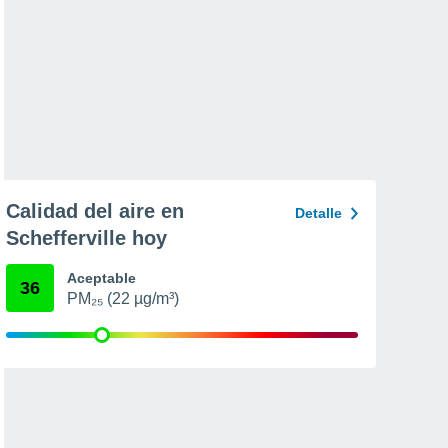
Calidad del aire en
Detalle
Schefferville hoy
Aceptable
36
PM₂₅ (22 µg/m³)