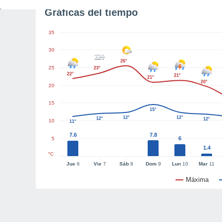
Gráficas del tiempo
35
30
26°
25
23°
22°
21°
21°
20°
20
15
15°
12°
12°
12°
12°
10
11°
7.6
7.8
6
5
1.4
°C
Jue
6
Vie
7
Sáb
8
Dom
9
Lun
10
Mar
11
Máxima