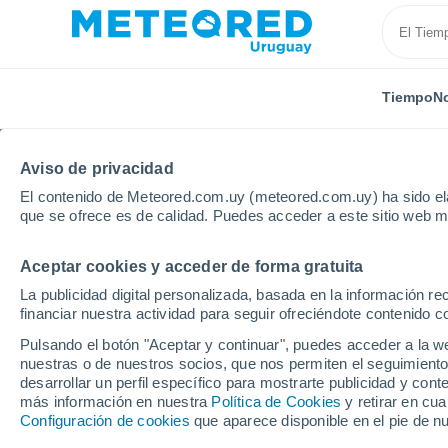
Tiempo
No
Aviso de privacidad
El contenido de Meteored.com.uy (meteored.com.uy) ha sido ela
que se ofrece es de calidad. Puedes acceder a este sitio web m
Aceptar cookies y acceder de forma gratuita
Inicio
Canadá
Provincia de Quebec
Scheffervill
La publicidad digital personalizada, basada en la información r
financiar nuestra actividad para seguir ofreciéndote contenido c
Tiempo en Scheffervill
Pulsando el botón "Aceptar y continuar", puedes acceder a la w
nuestras o de nuestros socios, que nos permiten el seguimiento
16:50
Jueves
desarrollar un perfil específico para mostrarte publicidad y co
más información en nuestra
Política de Cookies
y retirar en cu
Configuración de cookies
que aparece disponible en el pie de n
Lluvia débil