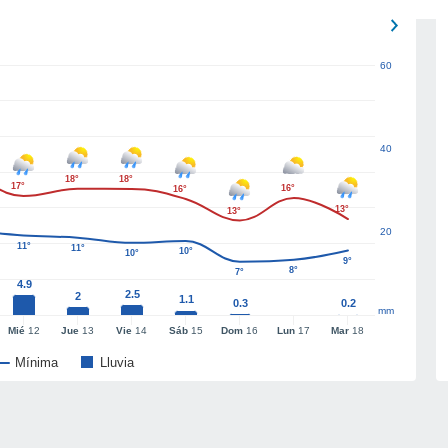
60
40
18°
18°
17°
16°
16°
13°
13°
20
11°
11°
10°
10°
9°
8°
7°
4.9
2.5
2
1.1
0.3
0.2
mm
Mié
12
Jue
13
Vie
14
Sáb
15
Dom
16
Lun
17
Mar
18
Mínima
Lluvia