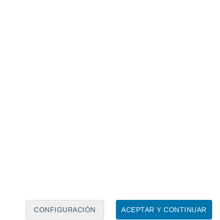
Calendario lunar
Lun
Mar
Mié
Jue
Vie
Sáb
Dom
6
7
8
9
10
11
12
13
14
15
16
17
18
19
CONFIGURACIÓN
ACEPTAR Y CONTINUAR