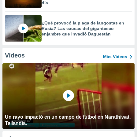
día
¿Qué provocó la plaga de langostas en
Rusia? Las causas del gigantesco
enjambre que invadió Daguestán
Vídeos
Más Vídeos
Un rayo impactó en un campo de fútbol en Narathiwat,
Tailandia.