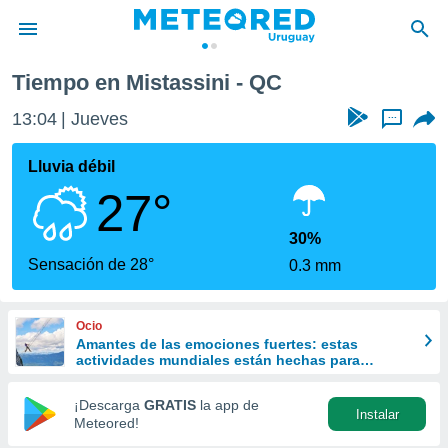
Tiempo en Mistassini - QC
privacidad
13:04
Jueves
...
o de
om.uy
com.uy) ha
Lluvia débil
ado por
27°
es para
ue la
 que se
30%
e calidad.
Sensación de 28°
0.3 mm
eder a este
ediante las
opciones:
Ocio
Amantes de las emociones fuertes: estas
ookies y
actividades mundiales están hechas para
e forma
ustedes
¡Descarga
GRATIS
la app de
Instalar
d digital
Meteored!
ada, basada