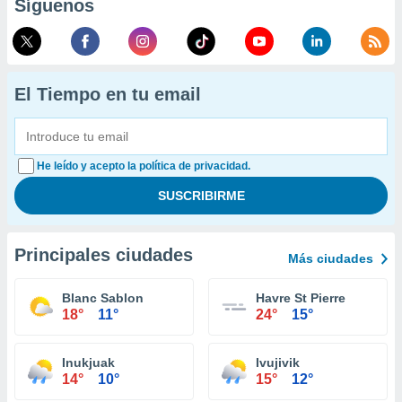
Síguenos
El Tiempo en tu email
He leído y acepto la política de privacidad.
Principales ciudades
Más ciudades
Blanc Sablon
Havre St Pierre
18°
11°
24°
15°
Inukjuak
Ivujivik
14°
10°
15°
12°