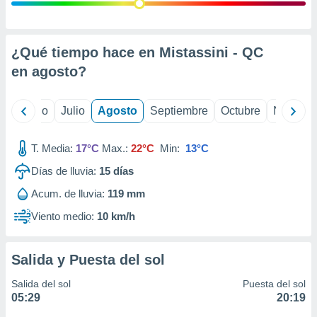
ados con el
 seleccionar
o.
calización
¿Qué tiempo hace en Mistassini - QC
precisa e
en
agosto
?
ión mediante
, publicidad
yo
Junio
Julio
Agosto
Septiembre
Octubre
Noviemb
dos,
 publicidad
T. Media:
17°C
Max.:
22°C
Min:
13°C
,
Días de lluvia:
15
días
ón de
 desarrollo
Acum. de lluvia:
119 mm
s.
Viento medio:
10 km/h
tros 1199
ios
Salida y Puesta del sol
Salida del sol
Puesta del sol
05:29
20:19