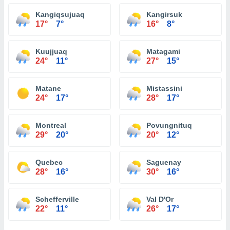
Kangiqsujuaq
Kangirsuk
17°
7°
16°
8°
Kuujjuaq
Matagami
24°
11°
27°
15°
Matane
Mistassini
24°
17°
28°
17°
Montreal
Povungnituq
29°
20°
20°
12°
Quebec
Saguenay
28°
16°
30°
16°
Schefferville
Val D'Or
22°
11°
26°
17°