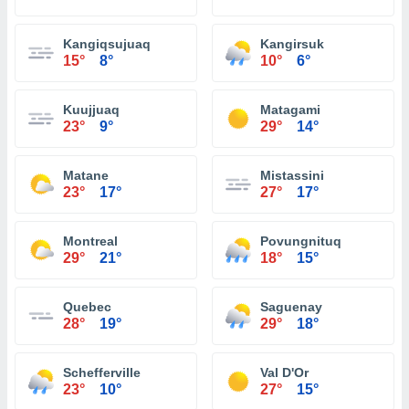
Kangiqsujuaq
Kangirsuk
15°
8°
10°
6°
Kuujjuaq
Matagami
23°
9°
29°
14°
Matane
Mistassini
23°
17°
27°
17°
Montreal
Povungnituq
29°
21°
18°
15°
Quebec
Saguenay
28°
19°
29°
18°
Schefferville
Val D'Or
23°
10°
27°
15°