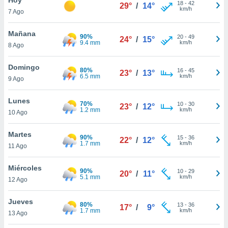
ublicidad y
18
-
42
29°
/
14°
km/h
7 Ago
do en
 mismo.
Mañana
90%
20
-
49
24°
/
15°
sultar más
9.4 mm
km/h
8 Ago
 en nuestra
 Cookies
y
Domingo
80%
16
-
45
ualquier
23°
/
13°
6.5 mm
km/h
9 Ago
ento
 botón
Lunes
70%
10
-
30
23°
/
12°
ación de
1.2 mm
km/h
10 Ago
kies
 disponible
Martes
90%
15
-
36
e nuestra
22°
/
12°
1.7 mm
km/h
11 Ago
.
Miércoles
IVAMENTE,
90%
10
-
29
20°
/
11°
5.1 mm
km/h
12 Ago
as
Jueves
80%
13
-
36
17°
/
9°
 a cookies
1.7 mm
km/h
13 Ago
 no aceptar