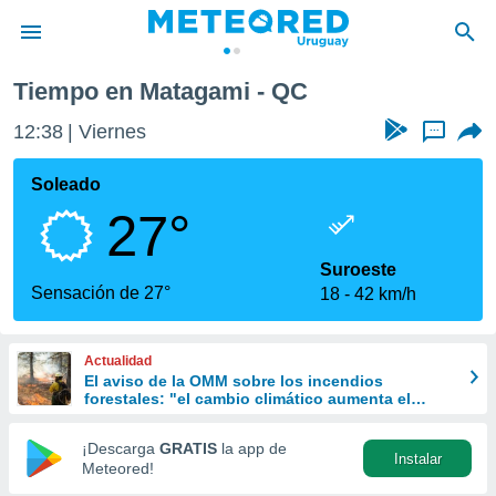
Tiempo en Matagami - QC
privacidad
12:38
Viernes
...
o de
om.uy
com.uy) ha
Soleado
ado por
27°
es para
ue la
 que se
Suroeste
e calidad.
Sensación de 27°
18
42 km/h
eder a este
ediante las
opciones:
Actualidad
El aviso de la OMM sobre los incendios
ookies y
forestales: "el cambio climático aumenta el
e forma
riesgo, pero no es el único culpable
¡Descarga
GRATIS
la app de
Instalar
d digital
Meteored!
ada, basada