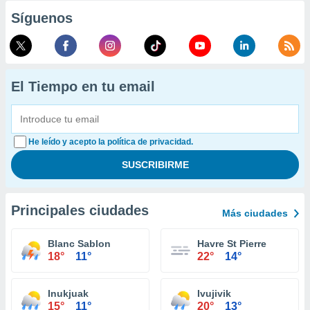
Síguenos
El Tiempo en tu email
He leído y acepto la política de privacidad.
Principales ciudades
Más ciudades
Blanc Sablon
Havre St Pierre
18°
11°
22°
14°
Inukjuak
Ivujivik
15°
11°
20°
13°