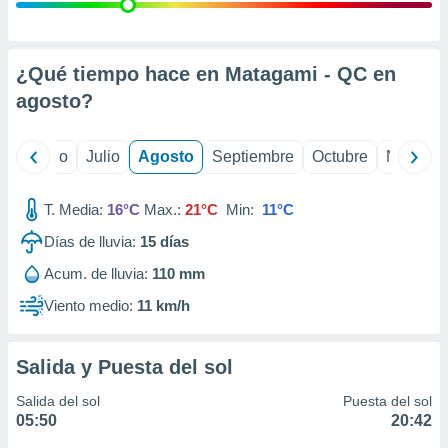
ados con el
 seleccionar
o.
calización
¿Qué tiempo hace en Matagami - QC en
precisa e
agosto
?
ión mediante
, publicidad
yo
Junio
Julio
Agosto
Septiembre
Octubre
Noviemb
dos,
 publicidad
T. Media:
16°C
Max.:
21°C
Min:
11°C
,
Días de lluvia:
15
días
ón de
 desarrollo
Acum. de lluvia:
110 mm
s.
Viento medio:
11 km/h
tros 1199
ios
Salida y Puesta del sol
Salida del sol
Puesta del sol
05:50
20:42