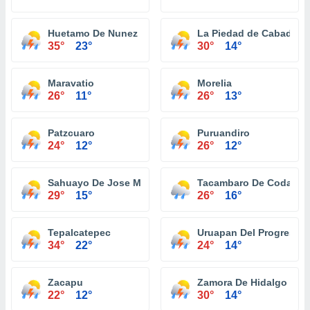
Huetamo De Nunez
La Piedad de Cabadas
35°
23°
30°
14°
Maravatio
Morelia
26°
11°
26°
13°
Patzcuaro
Puruandiro
24°
12°
26°
12°
Sahuayo De Jose Maria Morelos
Tacambaro De Codallos
29°
15°
26°
16°
Tepalcatepec
Uruapan Del Progreso
34°
22°
24°
14°
Zacapu
Zamora De Hidalgo
22°
12°
30°
14°