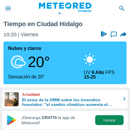
Tiempo en Ciudad Hidalgo
privacidad
10:20
Viernes
...
o de
om.uy
com.uy) ha
Nubes y claros
ado por
20°
es para
ue la
 que se
UV
6 Alto
FPS
e calidad.
Sensación de 20°
15-25
eder a este
ediante las
opciones:
Actualidad
El aviso de la OMM sobre los incendios
ookies y
forestales: "el cambio climático aumenta el
e forma
riesgo, pero no es el único culpable
¡Descarga
GRATIS
la app de
Instalar
d digital
Meteored!
ada, basada