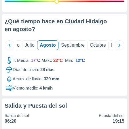
ados con el
 seleccionar
o.
calización
¿Qué tiempo hace en Ciudad Hidalgo
precisa e
en
agosto
?
ión mediante
, publicidad
yo
Junio
Julio
Agosto
Septiembre
Octubre
Noviemb
dos,
 publicidad
T. Media:
17°C
Max.:
22°C
Min:
12°C
,
Días de lluvia:
28
días
ón de
 desarrollo
Acum. de lluvia:
329 mm
s.
Viento medio:
4 km/h
tros 1199
ios
Salida y Puesta del sol
Salida del sol
Puesta del sol
06:20
19:15