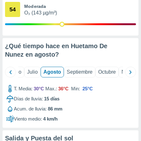
ados con el
Moderada
 seleccionar
54
o.
O₃ (143 µg/m³)
calización
precisa e
ión mediante
¿Qué tiempo hace en Huetamo De
, publicidad
Nunez en
agosto
?
dos,
 publicidad
,
yo
Junio
Julio
Agosto
Septiembre
Octubre
Noviemb
ón de
 desarrollo
s.
T. Media:
30°C
Max.:
36°C
Min:
25°C
tros 1199
Días de lluvia:
15
días
ios
Acum. de lluvia:
86 mm
Viento medio:
4 km/h
Salida y Puesta del sol