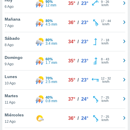
90%
ublicidad y
9
-
26
35°
/
23°
12 mm
km/h
6 Ago
do en
 mismo.
Mañana
80%
17
-
44
36°
/
23°
sultar más
4.5 mm
km/h
7 Ago
 en nuestra
 Cookies
y
Sábado
80%
7
-
18
ualquier
34°
/
23°
3.4 mm
km/h
8 Ago
ento
 botón
Domingo
60%
8
-
43
35°
/
23°
ación de
1.7 mm
km/h
9 Ago
kies
 disponible
Lunes
70%
12
-
32
e nuestra
35°
/
23°
2.5 mm
km/h
10 Ago
.
Martes
IVAMENTE,
40%
7
-
25
37°
/
24°
0.8 mm
km/h
11 Ago
as
Miércoles
7
-
25
36°
/
24°
 a cookies
km/h
12 Ago
 no aceptar