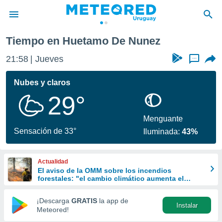
Tiempo en Huetamo De Nunez
privacidad
21:58
Jueves
...
o de
om.uy
com.uy) ha
Nubes y claros
ado por
29°
es para
ue la
 que se
Menguante
e calidad.
Sensación de 33°
Iluminada:
43%
eder a este
ediante las
opciones:
Actualidad
El aviso de la OMM sobre los incendios
ookies y
forestales: "el cambio climático aumenta el
e forma
riesgo, pero no es el único culpable
¡Descarga
GRATIS
la app de
Instalar
d digital
Meteored!
ada, basada