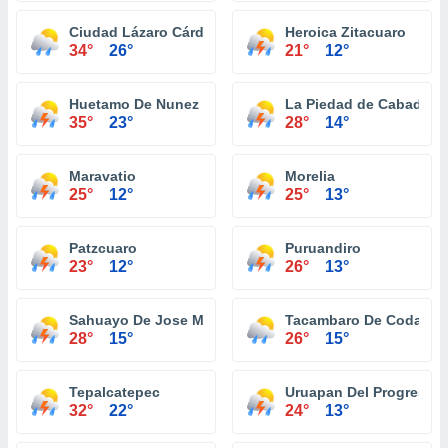
Ciudad Lázaro Cárdenas
Heroica Zitacuaro
34°
26°
21°
12°
Huetamo De Nunez
La Piedad de Cabadas
35°
23°
28°
14°
Maravatio
Morelia
25°
12°
25°
13°
Patzcuaro
Puruandiro
23°
12°
26°
13°
Sahuayo De Jose Maria Morelos
Tacambaro De Codallos
28°
15°
26°
15°
Tepalcatepec
Uruapan Del Progreso
32°
22°
24°
13°