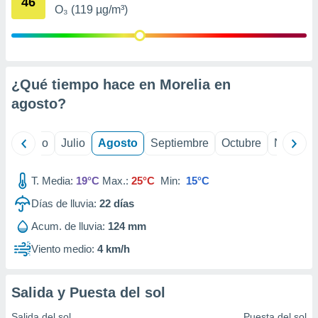
46
ados con el
O₃ (119 µg/m³)
 seleccionar
o.
calización
precisa e
ión mediante
¿Qué tiempo hace en Morelia en
agosto
?
, publicidad
dos,
yo
Junio
Julio
Agosto
Septiembre
Octubre
Noviemb
 publicidad
,
ón de
T. Media:
19°C
Max.:
25°C
Min:
15°C
 desarrollo
s.
Días de lluvia:
22
días
tros 1199
Acum. de lluvia:
124 mm
ios
Viento medio:
4 km/h
Salida y Puesta del sol
Salida del sol
Puesta del sol