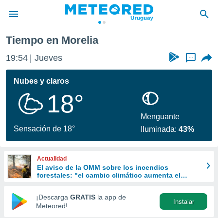
Tiempo en Morelia
privacidad
19:54
Jueves
...
o de
om.uy
com.uy) ha
Nubes y claros
ado por
18°
es para
ue la
 que se
Menguante
e calidad.
Sensación de 18°
Iluminada:
43%
eder a este
ediante las
opciones:
Actualidad
El aviso de la OMM sobre los incendios
ookies y
forestales: "el cambio climático aumenta el
e forma
riesgo, pero no es el único culpable
¡Descarga
GRATIS
la app de
Instalar
d digital
Meteored!
ada, basada