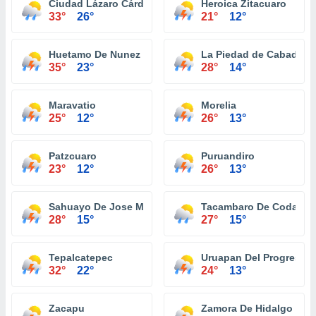
Ciudad Lázaro Cárdenas
Heroica Zitacuaro
33°
26°
21°
12°
Huetamo De Nunez
La Piedad de Cabadas
35°
23°
28°
14°
Maravatio
Morelia
25°
12°
26°
13°
Patzcuaro
Puruandiro
23°
12°
26°
13°
Sahuayo De Jose Maria Morelos
Tacambaro De Codallos
28°
15°
27°
15°
Tepalcatepec
Uruapan Del Progreso
32°
22°
24°
13°
Zacapu
Zamora De Hidalgo