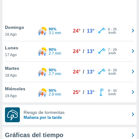
ste abono
 botón
.
Domingo
90%
6
-
25
24°
/
13°
nto,
3.1 mm
km/h
16 Ago
cios
Lunes
kies,
90%
7
-
29
24°
/
13°
2.7 mm
km/h
17 Ago
ores únicos
as similares
nar,
Martes
90%
4
-
29
24°
/
13°
rocesar
2.7 mm
km/h
18 Ago
onales como
 este sitio
Miércoles
recciones IP
90%
9
-
34
25°
/
13°
2.9 mm
km/h
19 Ago
ficadores de
 posible
s
Riesgo de tormentas
 traten tus
Mañana por la tarde
nales en
 interés
go a lo que
Gráficas del tiempo
nerte. Para