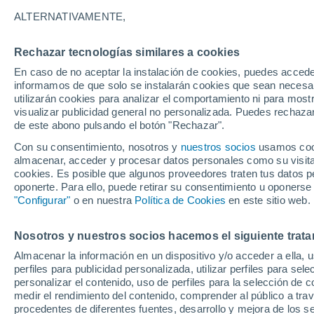
21°
ALTERNATIVAMENTE,
Rechazar tecnologías similares a cookies
60%
En caso de no aceptar la instalación de cookies, puedes accede
Sensación de 21°
0.5 mm
informamos de que solo se instalarán cookies que sean necesari
utilizarán cookies para analizar el comportamiento ni para most
visualizar publicidad general no personalizada. Puedes rechazar
de este abono pulsando el botón "Rechazar".
Ciencia
¿Será realidad el chocolate resistente al calo
Con su consentimiento, nosotros y
nuestros socios
usamos cooki
Científicos trabajan en chocolates que no se
almacenar, acceder y procesar datos personales como su visita e
derriten ni en verano
cookies. Es posible que algunos proveedores traten tus datos pe
Tiempo 1 - 7 días
Radar de lluvia
Actualidad
Mapa
oponerte. Para ello, puede retirar su consentimiento u oponerse
"Configurar"
o en nuestra
Política de Cookies
en este sitio web.
Nosotros y nuestros socios hacemos el siguiente trata
Mañana
Lunes
Hoy
Almacenar la información en un dispositivo y/o acceder a ella, 
9 Ago
10 Ago
8 Ago
perfiles para publicidad personalizada, utilizar perfiles para sele
personalizar el contenido, uso de perfiles para la selección de c
medir el rendimiento del contenido, comprender al público a tra
procedentes de diferentes fuentes, desarrollo y mejora de los se
80%