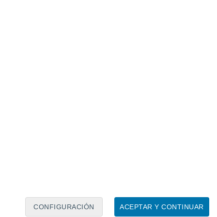
Calendario lunar
Lun
Mar
Mié
Jue
Vie
Sáb
Dom
8
9
10
11
12
13
14
15
16
17
18
19
20
21
CONFIGURACIÓN
ACEPTAR Y CONTINUAR