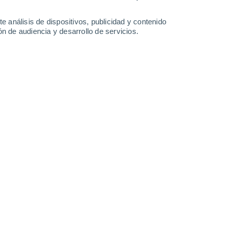
19 mm
8.2 mm
0.3 mm
19°
/
8°
14°
/
11°
20°
/
11°
25°
/
15°
e análisis de dispositivos, publicidad y contenido
n de audiencia y desarrollo de servicios.
-
24
km/h
4
-
13
km/h
7
-
24
km/h
17
-
43
km/h
de agosto
Suroeste
1 Bajo
°
6
-
20 km/h
FPS:
no
Suroeste
0 Bajo
°
11
-
31 km/h
FPS:
no
s
Suroeste
0 Bajo
°
7
-
23 km/h
FPS:
no
nuboso
Suroeste
0 Bajo
°
8
-
17 km/h
FPS:
no