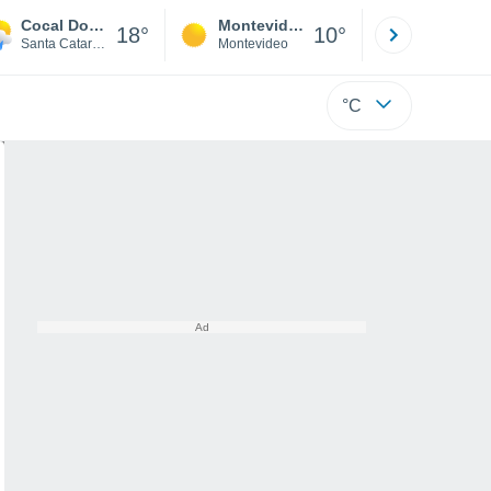
Cocal Do Sul
Montevideo
Maldonad
18°
10°
Santa Catarina
Montevideo
Maldonado
°C