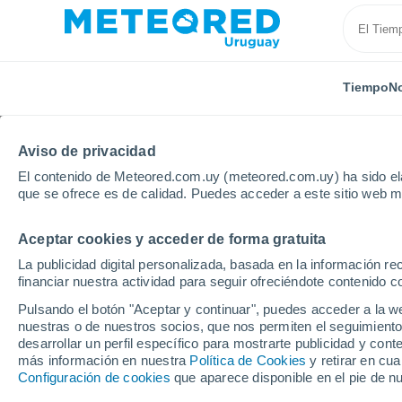
Tiempo
No
Aviso de privacidad
El contenido de Meteored.com.uy (meteored.com.uy) ha sido ela
que se ofrece es de calidad. Puedes acceder a este sitio web m
Aceptar cookies y acceder de forma gratuita
Inicio
Brasil
Estado de Santa Catarina
Cocal Do
La publicidad digital personalizada, basada en la información r
financiar nuestra actividad para seguir ofreciéndote contenido c
Tiempo en Cocal Do Su
Pulsando el botón "Aceptar y continuar", puedes acceder a la w
nuestras o de nuestros socios, que nos permiten el seguimiento
16:14
Sábado
desarrollar un perfil específico para mostrarte publicidad y co
más información en nuestra
Política de Cookies
y retirar en cu
Configuración de cookies
que aparece disponible en el pie de n
Lluvia débil