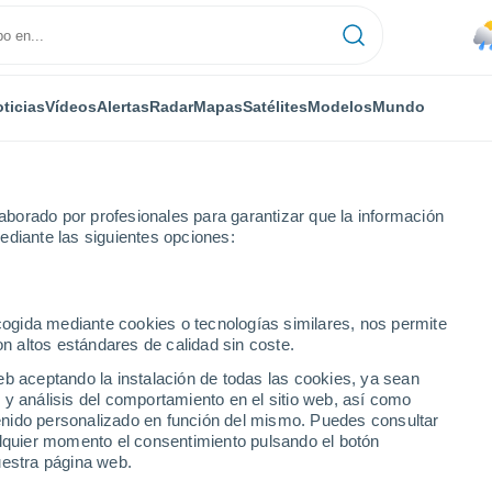
ticias
Vídeos
Alertas
Radar
Mapas
Satélites
Modelos
Mundo
borado por profesionales para garantizar que la información
ediante las siguientes opciones:
 Sul
ecogida mediante cookies o tecnologías similares, nos permite
on altos estándares de calidad sin coste.
l - SC
eb aceptando la instalación de todas las cookies, ya sean
 y análisis del comportamiento en el sitio web, así como
...
ntenido personalizado en función del mismo. Puedes consultar
alquier momento el consentimiento pulsando el botón
Por hora
uestra página web.
Lluvias débiles en las próximas
horas