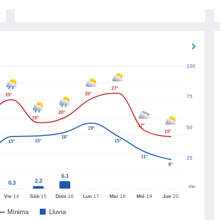
100
27°
26°
25°
75
20°
19°
17°
50
19°
15°
16°
15°
15°
15°
11°
25
8°
6.1
2.2
0.3
mm
Vie
14
Sáb
15
Dom
16
Lun
17
Mar
18
Mié
19
Jue
20
Mínima
Lluvia