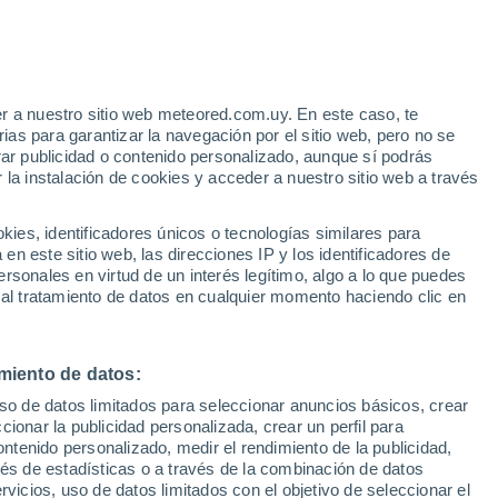
Aviso de nivel amarillo
Alerta moderada por otros en Cocal
Do Sul hoy
r a nuestro sitio web meteored.com.uy. En este caso, te
Bajan las temperaturas
as para garantizar la navegación por el sitio web, pero no se
Durante el dia de mañana
rar publicidad o contenido personalizado, aunque sí podrás
 la instalación de cookies y acceder a nuestro sitio web a través
r?
es, identificadores únicos o tecnologías similares para
n este sitio web, las direcciones IP y los identificadores de
rsonales en virtud de un interés legítimo, algo a lo que puedes
 de lluvia
Satélites
Modelos
 al tratamiento de datos en cualquier momento haciendo clic en
miento de datos:
Martes
Miércoles
Jueves
Viernes
uso de datos limitados para seleccionar anuncios básicos, crear
11 Ago
12 Ago
13 Ago
14 Ago
ccionar la publicidad personalizada, crear un perfil para
ontenido personalizado, medir el rendimiento de la publicidad,
vés de estadísticas o a través de la combinación de datos
rvicios, uso de datos limitados con el objetivo de seleccionar el
90%
90%
70%