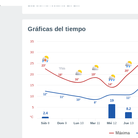
Luz diurna restante
2h 1m
Gráficas del tiempo
35
30
25
23°
20°
20
19°
18°
16°
14°
15
12°
10
11°
11°
10°
19
8°
5
8.2
2.4
°C
Sáb
8
Dom
9
Lun
10
Mar
11
Mié
12
Jue
13
Máxima