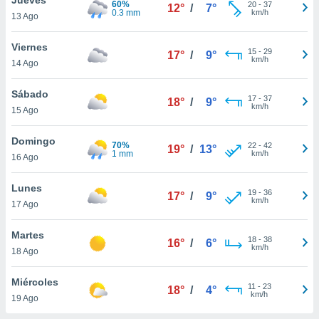
60%
ublicidad y
20
-
37
12°
/
7°
0.3 mm
km/h
13 Ago
do en
 mismo.
Viernes
15
-
29
17°
/
9°
sultar más
km/h
14 Ago
 en nuestra
 Cookies
y
Sábado
17
-
37
ualquier
18°
/
9°
km/h
15 Ago
ento
 botón
Domingo
70%
22
-
42
19°
/
13°
ación de
1 mm
km/h
16 Ago
kies
 disponible
Lunes
19
-
36
e nuestra
17°
/
9°
km/h
17 Ago
.
Martes
IVAMENTE,
18
-
38
16°
/
6°
km/h
18 Ago
as
Miércoles
11
-
23
18°
/
4°
 a cookies
km/h
19 Ago
 no aceptar