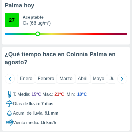
retirar su
Palma hoy
ento u
Aceptable
27
 de datos
O₃ (68 µg/m³)
er momento
ic en
o en
 Cookies
en
¿Qué tiempo hace en Colonia Palma en
eb.
agosto
?
y
socios
el
Enero
Febrero
Marzo
Abril
Mayo
Junio
Ju
to de
T. Media:
15°C
Max.:
21°C
Min:
10°C
la
Días de lluvia:
7
días
 en un
Acum. de lluvia:
91 mm
 y/o acceder
 de datos
Viento medio:
15 km/h
ara
 anuncios