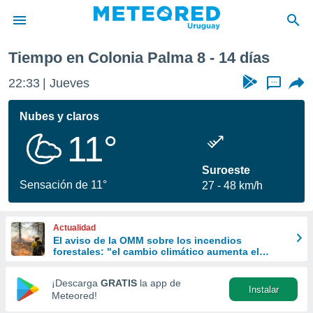
mana
Tiempo en Colonia Palma 8 - 14 días
privacidad
22:33
Jueves
...
o de
om.uy
com.uy) ha
Nubes y claros
ado por
11°
es para
ue la
 que se
Suroeste
e calidad.
Sensación de 11°
27
48 km/h
eder a este
ediante las
opciones:
Actualidad
El aviso de la OMM sobre los incendios
ookies y
forestales: "el cambio climático aumenta el
e forma
riesgo, pero no es el único culpable
¡Descarga
GRATIS
la app de
Instalar
d digital
Meteored!
ada, basada