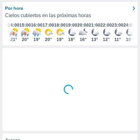
mación
ediante
Por hora
ecnologías
Cielos cubiertos en las próximas horas
nos permite
3:00
14:00
15:00
16:00
17:00
18:00
19:00
20:00
21:00
22:00
23:00
24:00
estra
ara seguir
e contenido
23°
21°
20°
19°
20°
19°
18°
16°
13°
12°
11°
10°
ACEPTAR
stándares
Y
sin coste.
CONTINUAR
 botón
continuar",
CONFIGURACIÓN
der a la
ndo la
 de todas
, ya sean
de nuestros
 nos
 y análisis
tamiento en
b, así como
un perfil
para
Jueves