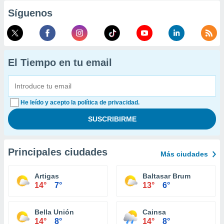
Síguenos
El Tiempo en tu email
He leído y acepto la política de privacidad.
Principales ciudades
Más ciudades
Artigas
Baltasar Brum
14°
7°
13°
6°
Bella Unión
Cainsa
14°
8°
14°
8°