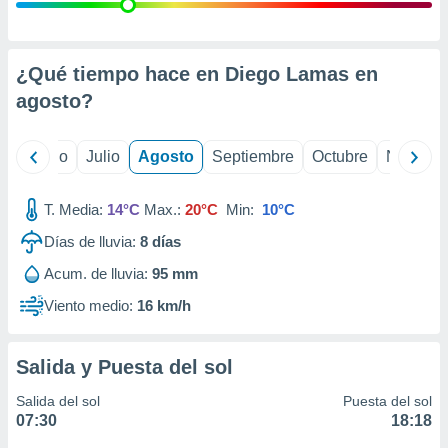
ados con el
 seleccionar
o.
calización
¿Qué tiempo hace en Diego Lamas en
precisa e
agosto
?
ión mediante
, publicidad
yo
Junio
Julio
Agosto
Septiembre
Octubre
Noviemb
dos,
 publicidad
T. Media:
14°C
Max.:
20°C
Min:
10°C
,
Días de lluvia:
8
días
ón de
 desarrollo
Acum. de lluvia:
95 mm
s.
Viento medio:
16 km/h
tros 1199
ios
Salida y Puesta del sol
Salida del sol
Puesta del sol
07:30
18:18