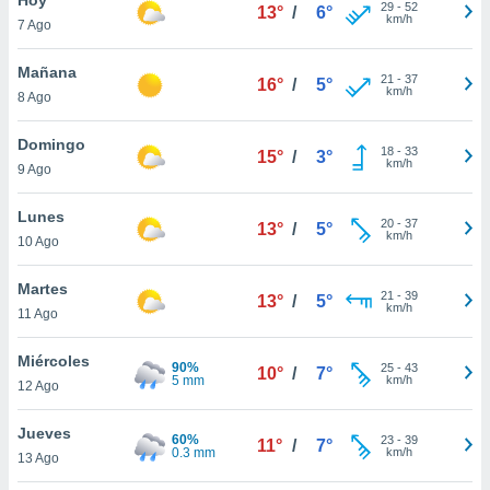
ublicidad y
29
-
52
13°
/
6°
km/h
7 Ago
do en
 mismo.
Mañana
21
-
37
16°
/
5°
sultar más
km/h
8 Ago
 en nuestra
 Cookies
y
Domingo
18
-
33
ualquier
15°
/
3°
km/h
9 Ago
ento
 botón
Lunes
20
-
37
13°
/
5°
ación de
km/h
10 Ago
kies
 disponible
Martes
21
-
39
e nuestra
13°
/
5°
km/h
11 Ago
.
Miércoles
IVAMENTE,
90%
25
-
43
10°
/
7°
5 mm
km/h
12 Ago
as
Jueves
60%
23
-
39
11°
/
7°
 a cookies
0.3 mm
km/h
13 Ago
 no aceptar