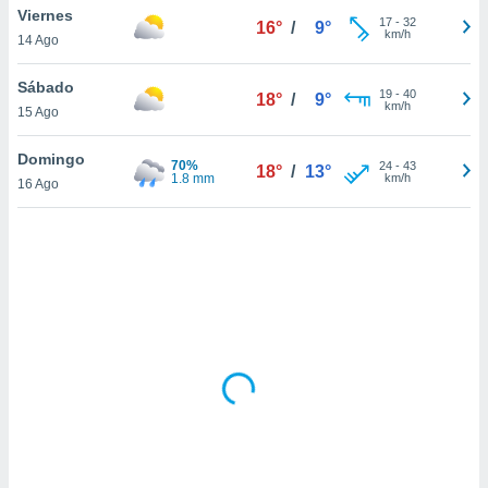
ón de
Viernes
17
-
32
16°
/
9°
uedes
km/h
14 Ago
uestro sitio
ed.com.uy.
Sábado
o, te
19
-
40
18°
/
9°
km/h
 de que
15 Ago
talarán
e sean
Domingo
70%
24
-
43
18°
/
13°
para
1.8 mm
km/h
16 Ago
a
por el sitio
o se
cookies para
nto ni para
licidad o
ado, aunque
sualizar
general no
ada. Puedes
 instalación
y acceder a
io web a