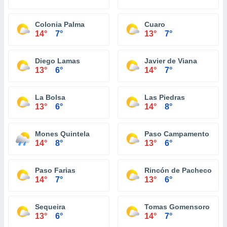
Colonia Palma
Cuaro
14°
7°
13°
7°
Diego Lamas
Javier de Viana
13°
6°
14°
7°
La Bolsa
Las Piedras
13°
6°
14°
8°
Mones Quintela
Paso Campamento
14°
8°
13°
6°
Paso Farias
Rincón de Pacheco
14°
7°
13°
6°
Sequeira
Tomas Gomensoro
13°
6°
14°
7°