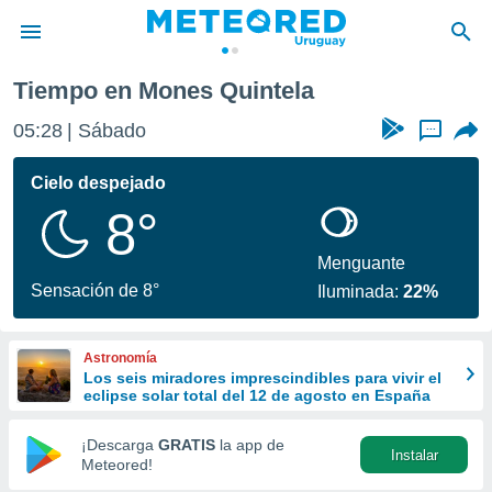
Tiempo en Mones Quintela
privacidad
05:28
Sábado
...
o de
om.uy
com.uy) ha
Cielo despejado
ado por
8°
es para
ue la
 que se
Menguante
e calidad.
Sensación de 8°
Iluminada:
22%
eder a este
ediante las
opciones:
Astronomía
Los seis miradores imprescindibles para vivir el
ookies y
eclipse solar total del 12 de agosto en España
e forma
¡Descarga
GRATIS
la app de
Instalar
d digital
Meteored!
ada, basada