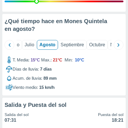
ados con el
 seleccionar
o.
calización
¿Qué tiempo hace en Mones Quintela
precisa e
en
agosto
?
ión mediante
, publicidad
yo
Junio
Julio
Agosto
Septiembre
Octubre
Noviemb
dos,
 publicidad
T. Media:
15°C
Max.:
21°C
Min:
10°C
,
Días de lluvia:
7
días
ón de
 desarrollo
Acum. de lluvia:
89 mm
s.
Viento medio:
15 km/h
tros 1199
ios
Salida y Puesta del sol
Salida del sol
Puesta del sol
07:31
18:21