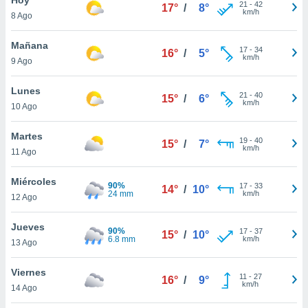
ublicidad y
21
-
42
17°
/
8°
km/h
8 Ago
do en
 mismo.
Mañana
17
-
34
16°
/
5°
sultar más
km/h
9 Ago
 en nuestra
 Cookies
y
Lunes
21
-
40
ualquier
15°
/
6°
km/h
10 Ago
ento
 botón
Martes
19
-
40
15°
/
7°
ación de
km/h
11 Ago
kies
 disponible
Miércoles
90%
17
-
33
e nuestra
14°
/
10°
24 mm
km/h
12 Ago
.
Jueves
IVAMENTE,
90%
17
-
37
15°
/
10°
6.8 mm
km/h
13 Ago
as
Viernes
11
-
27
16°
/
9°
 a cookies
km/h
14 Ago
 no aceptar