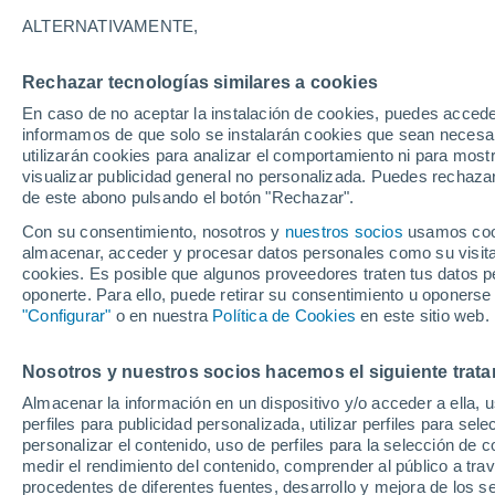
6°
ALTERNATIVAMENTE,
Rechazar tecnologías similares a cookies
Menguant
En caso de no aceptar la instalación de cookies, puedes accede
Iluminada
Sensación de 5°
informamos de que solo se instalarán cookies que sean necesari
utilizarán cookies para analizar el comportamiento ni para most
visualizar publicidad general no personalizada. Puedes rechazar
de este abono pulsando el botón "Rechazar".
Tiempo 1 - 7 días
Actualidad
Mapa de nubosidad
Con su consentimiento, nosotros y
nuestros socios
usamos cooki
almacenar, acceder y procesar datos personales como su visita e
cookies. Es posible que algunos proveedores traten tus datos pe
oponerte. Para ello, puede retirar su consentimiento u oponerse
Mañana
Lunes
Hoy
"Configurar"
o en nuestra
Política de Cookies
en este sitio web.
9 Ago
10 Ago
8 Ago
Nosotros y nuestros socios hacemos el siguiente trata
Almacenar la información en un dispositivo y/o acceder a ella, 
perfiles para publicidad personalizada, utilizar perfiles para sele
personalizar el contenido, uso de perfiles para la selección de c
15°
/
3°
14°
/
4°
16°
/
5°
medir el rendimiento del contenido, comprender al público a tra
procedentes de diferentes fuentes, desarrollo y mejora de los se