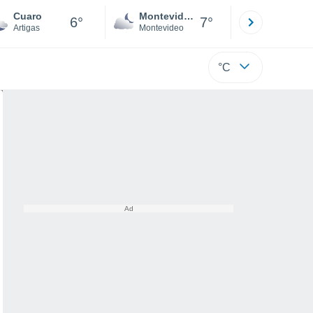
Cuaro
Montevideo
Maldonad
6°
7°
Artigas
Montevideo
Maldonado
°C