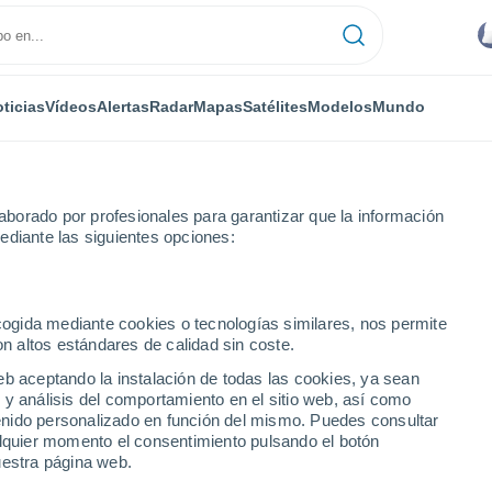
ticias
Vídeos
Alertas
Radar
Mapas
Satélites
Modelos
Mundo
borado por profesionales para garantizar que la información
ediante las siguientes opciones:
ecogida mediante cookies o tecnologías similares, nos permite
on altos estándares de calidad sin coste.
eb aceptando la instalación de todas las cookies, ya sean
 y análisis del comportamiento en el sitio web, así como
...
ntenido personalizado en función del mismo. Puedes consultar
alquier momento el consentimiento pulsando el botón
Por hora
uestra página web.
Cielos nubosos en las próximas
horas