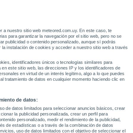
e
r a nuestro sitio web meteored.com.uy. En este caso, te
:
22%
as para garantizar la navegación por el sitio web, pero no se
rar publicidad o contenido personalizado, aunque sí podrás
 la instalación de cookies y acceder a nuestro sitio web a través
Radar de lluvia
Satélites
Modelos
es, identificadores únicos o tecnologías similares para
n este sitio web, las direcciones IP y los identificadores de
rsonales en virtud de un interés legítimo, algo a lo que puedes
 al tratamiento de datos en cualquier momento haciendo clic en
Martes
Miércoles
Jueves
Viernes
11 Ago
12 Ago
13 Ago
14 Ago
miento de datos:
uso de datos limitados para seleccionar anuncios básicos, crear
90%
90%
ccionar la publicidad personalizada, crear un perfil para
27 mm
6.3 mm
ontenido personalizado, medir el rendimiento de la publicidad,
15°
/
5°
13°
/
10°
15°
/
10°
16°
/
10°
vés de estadísticas o a través de la combinación de datos
rvicios, uso de datos limitados con el objetivo de seleccionar el