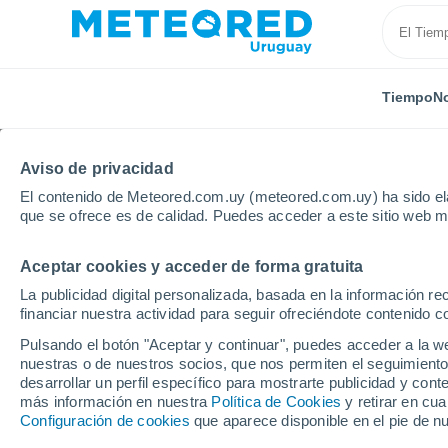
Tiempo
No
Aviso de privacidad
El contenido de Meteored.com.uy (meteored.com.uy) ha sido ela
que se ofrece es de calidad. Puedes acceder a este sitio web m
Aceptar cookies y acceder de forma gratuita
Inicio
Departamento de Artigas
Cuaro
La publicidad digital personalizada, basada en la información r
financiar nuestra actividad para seguir ofreciéndote contenido c
Tiempo en Cuaro
Pulsando el botón "Aceptar y continuar", puedes acceder a la w
nuestras o de nuestros socios, que nos permiten el seguimiento
03:53
Sábado
desarrollar un perfil específico para mostrarte publicidad y co
más información en nuestra
Política de Cookies
y retirar en cu
Configuración de cookies
que aparece disponible en el pie de n
Nubes y claros