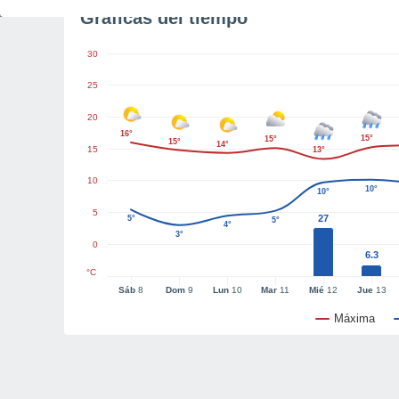
Gráficas del tiempo
30
25
20
16°
15°
15°
15°
14°
15
13°
10
10°
10°
5
27
5°
5°
4°
3°
0
6.3
°C
Sáb
8
Dom
9
Lun
10
Mar
11
Mié
12
Jue
13
Máxima