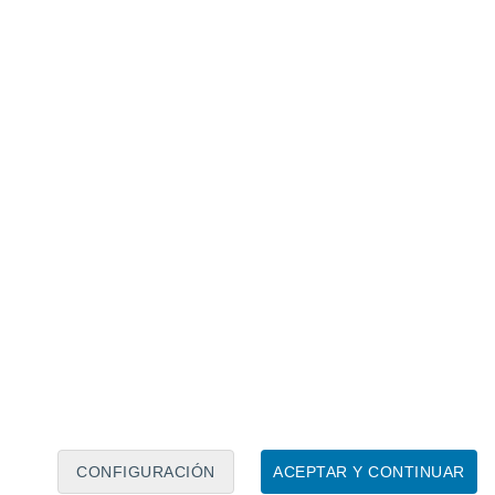
Calendario lunar
Lun
Mar
Mié
Jue
Vie
Sáb
Dom
8
9
10
11
12
13
14
15
16
17
18
19
20
21
CONFIGURACIÓN
ACEPTAR Y CONTINUAR