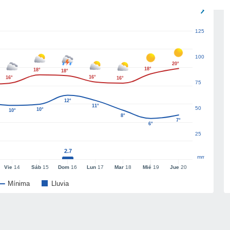
125
100
20°
18°
18°
18°
16°
16°
16°
75
12°
11°
50
10°
10°
8°
7°
6°
25
2.7
mm
Vie
14
Sáb
15
Dom
16
Lun
17
Mar
18
Mié
19
Jue
20
Mínima
Lluvia