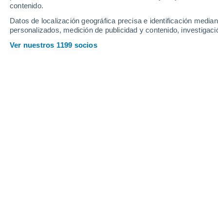
contenido.
19
-
36
km/h
23
-
42
km/h
24
21
-
39
km/h
Datos de localización geográfica precisa e identificación mediant
personalizados, medición de publicidad y contenido, investigació
Tiempo en Cuaro hoy
, 8 de agosto
Ver nuestros 1199 socios
Nubes y claros
6°
04:00
Sensación T.
5°
Nubes y claros
6°
05:00
Sensación T.
5°
Parcialmente n
6°
06:00
Sensación T.
5°
Nubes y claros
6°
08:00
Sensación T.
6°
Nubes y claros
13°
11:00
Sensación T.
13°