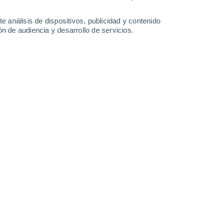
-
40
km/h
21
-
39
km/h
19
-
36
km/h
13
-
25
km/h
e análisis de dispositivos, publicidad y contenido
n de audiencia y desarrollo de servicios.
Noreste
0 Bajo
8
-
13 km/h
FPS:
no
Noreste
0 Bajo
8
-
14 km/h
FPS:
no
uboso
Noreste
0 Bajo
6
-
12 km/h
FPS:
no
Este
0 Bajo
6
-
11 km/h
FPS:
no
Oeste
3 Medio
7
-
17 km/h
FPS:
6-10