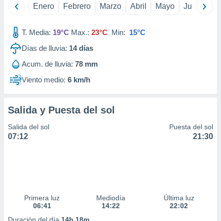
Enero
Febrero
Marzo
Abril
Mayo
Junio
Ju
ar perfiles
idad
a, utilizar
T. Media:
19°C
Max.:
23°C
Min:
15°C
a
 la
Días de lluvia:
14
días
da, crear un
Acum. de lluvia:
78 mm
personalizar
Viento medio:
6 km/h
o, uso de
a la
e contenido
Salida y Puesta del sol
do, medir el
 de la
Salida del sol
Puesta del sol
medir el
07:12
21:30
 del
 comprender
 través de
s o a través
nación de
edentes de
fuentes,
Primera luz
Mediodía
Última luz
y mejora de
06:41
14:22
22:02
os, uso de
Duración del día
14h 18m