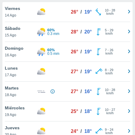
ublicidad y
Viernes
10
-
28
26°
/
19°
do en
km/h
14 Ago
 mismo.
sultar más
Sábado
60%
5
-
29
 en nuestra
28°
/
20°
0.3 mm
km/h
15 Ago
 Cookies
y
ualquier
Domingo
60%
7
-
26
26°
/
19°
ento
0.5 mm
km/h
16 Ago
 botón
ación de
Lunes
8
-
29
kies
27°
/
19°
km/h
17 Ago
 disponible
e nuestra
Martes
.
10
-
28
27°
/
16°
km/h
18 Ago
IVAMENTE,
Miércoles
10
-
27
25°
/
18°
km/h
19 Ago
as
 a cookies
Jueves
9
-
24
24°
/
18°
 no aceptar
km/h
20 Ago