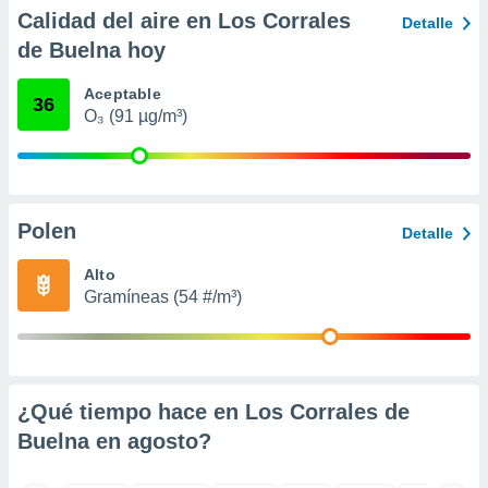
retirar su
Calidad del aire en Los Corrales
Detalle
ento u
de Buelna hoy
 de datos
Aceptable
er momento
36
O₃ (91 µg/m³)
ic en
o en
 Cookies
en
eb.
Polen
Detalle
y
socios
Alto
el
Gramíneas (54 #/m³)
to de
la
 en un
¿Qué tiempo hace en Los Corrales de
 y/o acceder
Buelna en
agosto
?
 de datos
ara
 anuncios