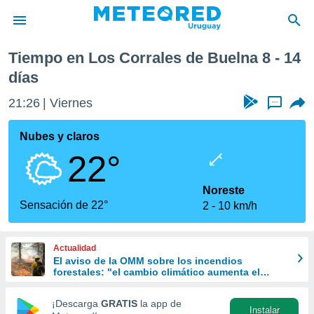
ma semana
Tiempo en Los Corrales de Buelna 8 - 14
privacidad
días
o de
om.uy
21:26
Viernes
...
com.uy) ha
ado por
Nubes y claros
es para
ue la
22°
 que se
e calidad.
Noreste
eder a este
Sensación de 22°
ediante las
2
10 km/h
opciones:
ookies y
Actualidad
e forma
El aviso de la OMM sobre los incendios
forestales: "el cambio climático aumenta el
riesgo, pero no es el único culpable
d digital
¡Descarga
GRATIS
la app de
ada, basada
Instalar