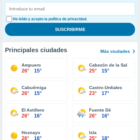
He leído y acepto la política de privacidad.
Principales ciudades
Más ciudades
Ampuero
Cabezón de la Sal
26°
15°
25°
15°
Cabuérniga
Castro-Urdiales
26°
15°
23°
17°
El Astillero
Fuente Dé
26°
16°
26°
16°
Hoznayo
Isla
26°
16°
25°
18°