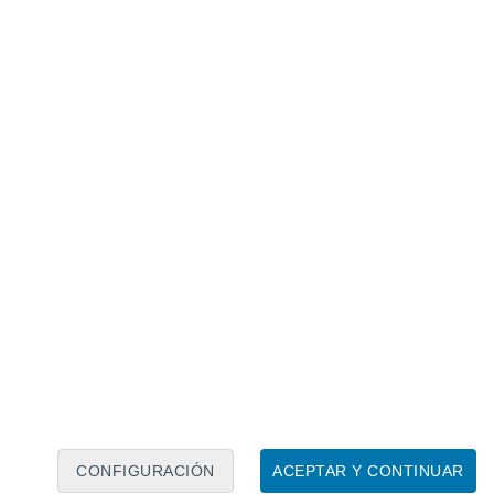
Calendario lunar
Lun
Mar
Mié
Jue
Vie
Sáb
Dom
8
9
10
11
12
13
14
15
16
17
18
19
20
21
CONFIGURACIÓN
ACEPTAR Y CONTINUAR