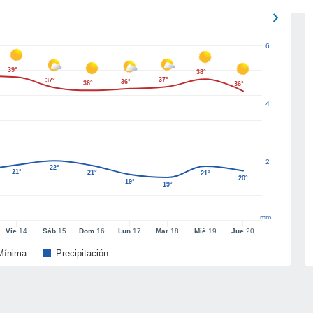
6
39°
38°
37°
37°
36°
36°
36°
4
2
22°
21°
21°
21°
20°
19°
19°
mm
Vie
14
Sáb
15
Dom
16
Lun
17
Mar
18
Mié
19
Jue
20
Mínima
Precipitación