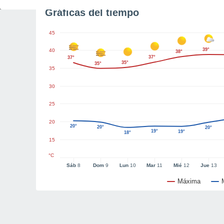
Gráficas del tiempo
45
39°
40
38°
37°
37°
35°
35°
35
30
25
20
20°
20°
20°
19°
19°
18°
15
°C
Sáb
8
Dom
9
Lun
10
Mar
11
Mié
12
Jue
13
Máxima