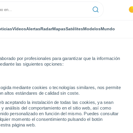
ticias
Vídeos
Alertas
Radar
Mapas
Satélites
Modelos
Mundo
borado por profesionales para garantizar que la información
ediante las siguientes opciones:
Madrid
ecogida mediante cookies o tecnologías similares, nos permite
on altos estándares de calidad sin coste.
drid
eb aceptando la instalación de todas las cookies, ya sean
 y análisis del comportamiento en el sitio web, así como
...
ntenido personalizado en función del mismo. Puedes consultar
alquier momento el consentimiento pulsando el botón
Por hora
uestra página web.
Cielos despejados en las
próximas horas