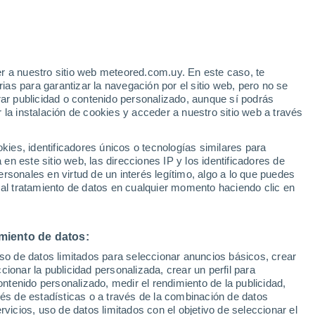
Aviso de nivel amarillo
Alerta moderada por altas
temperaturas en Costa de Madrid
hoy
r a nuestro sitio web meteored.com.uy. En este caso, te
/h
as para garantizar la navegación por el sitio web, pero no se
rar publicidad o contenido personalizado, aunque sí podrás
 la instalación de cookies y acceder a nuestro sitio web a través
 el
es, identificadores únicos o tecnologías similares para
a
n este sitio web, las direcciones IP y los identificadores de
rsonales en virtud de un interés legítimo, algo a lo que puedes
Radar de lluvia
Satélites
Modelos
 al tratamiento de datos en cualquier momento haciendo clic en
miento de datos:
Martes
Miércoles
Jueves
Viernes
uso de datos limitados para seleccionar anuncios básicos, crear
11 Ago
12 Ago
13 Ago
14 Ago
ccionar la publicidad personalizada, crear un perfil para
ontenido personalizado, medir el rendimiento de la publicidad,
vés de estadísticas o a través de la combinación de datos
rvicios, uso de datos limitados con el objetivo de seleccionar el