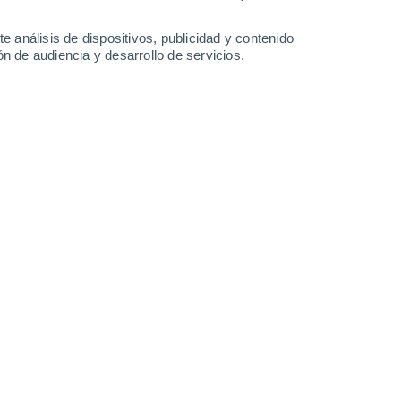
37°
/
19°
38°
/
19°
39°
/
20°
39°
/
21°
e análisis de dispositivos, publicidad y contenido
n de audiencia y desarrollo de servicios.
-
33
km/h
9
-
28
km/h
14
-
36
km/h
10
-
34
km/h
e agosto
Noroeste
0 Bajo
10
-
22 km/h
FPS:
no
Noroeste
0 Bajo
10
-
22 km/h
FPS:
no
Noroeste
1 Bajo
8
-
21 km/h
FPS:
no
Sureste
3 Medio
5
-
18 km/h
FPS:
6-10