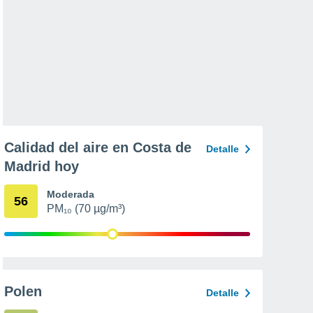
Calidad del aire en Costa de
Detalle
Madrid hoy
Moderada
56
PM₁₀ (70 µg/m³)
Polen
Detalle