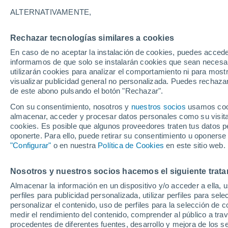
21°
ALTERNATIVAMENTE,
Rechazar tecnologías similares a cookies
Noroeste
En caso de no aceptar la instalación de cookies, puedes accede
Sensación de 21°
10
-
22 km
informamos de que solo se instalarán cookies que sean necesari
utilizarán cookies para analizar el comportamiento ni para most
visualizar publicidad general no personalizada. Puedes rechazar
de este abono pulsando el botón "Rechazar".
Astronomía
Los seis miradores imprescindibles para vivir
Con su consentimiento, nosotros y
nuestros socios
usamos cooki
eclipse solar total del 12 de agosto en Españ
almacenar, acceder y procesar datos personales como su visita e
cookies. Es posible que algunos proveedores traten tus datos pe
Tiempo 1 - 7 días
Actualidad
Mapa de temperatura
oponerte. Para ello, puede retirar su consentimiento u oponerse
"Configurar"
o en nuestra
Política de Cookies
en este sitio web.
Nosotros y nuestros socios hacemos el siguiente trata
Mañana
Lunes
Hoy
Almacenar la información en un dispositivo y/o acceder a ella, 
9 Ago
10 Ago
8 Ago
perfiles para publicidad personalizada, utilizar perfiles para sele
personalizar el contenido, uso de perfiles para la selección de c
medir el rendimiento del contenido, comprender al público a tra
procedentes de diferentes fuentes, desarrollo y mejora de los se