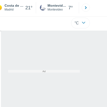
Costa de Madrid
Montevideo
Maldonad
21°
7°
Madrid
Montevideo
Maldonado
°C