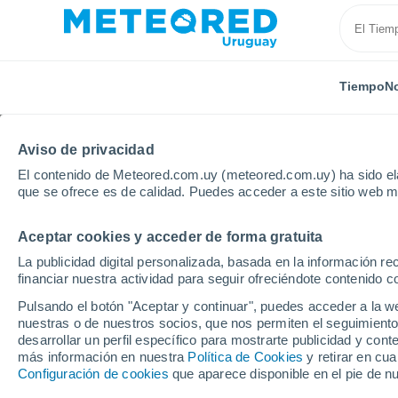
Tiempo
No
Aviso de privacidad
El contenido de Meteored.com.uy (meteored.com.uy) ha sido ela
que se ofrece es de calidad. Puedes acceder a este sitio web m
Aceptar cookies y acceder de forma gratuita
Inicio
España
Comunidad de Madrid
Costa de 
La publicidad digital personalizada, basada en la información r
financiar nuestra actividad para seguir ofreciéndote contenido c
Tiempo en Costa de Ma
Pulsando el botón "Aceptar y continuar", puedes acceder a la w
nuestras o de nuestros socios, que nos permiten el seguimiento
07:21
Sábado
desarrollar un perfil específico para mostrarte publicidad y co
más información en nuestra
Política de Cookies
y retirar en cu
Configuración de cookies
que aparece disponible en el pie de n
Soleado